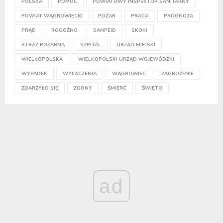
POLSKA
POMOC
POWIATOWY INSPEKTOR SANITARNY
POWIAT WĄGROWIECKI
POŻAR
PRACA
PROGNOZA
PRĄD
ROGOŹNO
SANPEID
SKOKI
STRAŻ POŻARNA
SZPITAL
URZĄD MIEJSKI
WIELKOPOLSKA
WIELKOPOLSKI URZĄD WOJEWÓDZKI
WYPADEK
WYŁĄCZENIA
WĄGROWIEC
ZAGROŻENIE
ZDARZYŁO SIĘ
ZGONY
ŚMIERĆ
ŚWIĘTO
ad