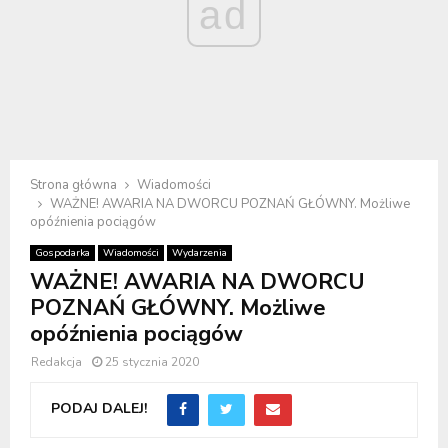
ad
Strona główna
Wiadomości
WAŻNE! AWARIA NA DWORCU POZNAŃ GŁÓWNY. Możliwe
opóźnienia pociągów
Gospodarka
Wiadomości
Wydarzenia
WAŻNE! AWARIA NA DWORCU
POZNAŃ GŁÓWNY. Możliwe
opóźnienia pociągów
Redakcja
25 stycznia 2020
PODAJ DALEJ!