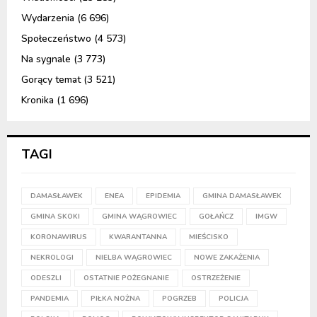
Wydarzenia
(6 696)
Społeczeństwo
(4 573)
Na sygnale
(3 773)
Gorący temat
(3 521)
Kronika
(1 696)
TAGI
DAMASŁAWEK
ENEA
EPIDEMIA
GMINA DAMASŁAWEK
GMINA SKOKI
GMINA WĄGROWIEC
GOŁAŃCZ
IMGW
KORONAWIRUS
KWARANTANNA
MIEŚCISKO
NEKROLOGI
NIELBA WĄGROWIEC
NOWE ZAKAŻENIA
ODESZLI
OSTATNIE POŻEGNANIE
OSTRZEŻENIE
PANDEMIA
PIŁKA NOŻNA
POGRZEB
POLICJA