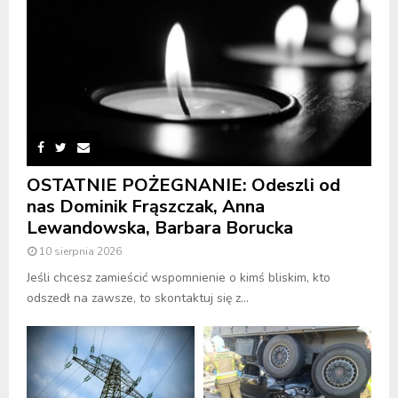
OSTATNIE POŻEGNANIE: Odeszli od
nas Dominik Frąszczak, Anna
Lewandowska, Barbara Borucka
10 sierpnia 2026
Jeśli chcesz zamieścić wspomnienie o kimś bliskim, kto
odszedł na zawsze, to skontaktuj się z...