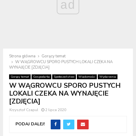
ad
Strona główna
Gorący temat
W WĄGROWCU SPORO PUSTYCH LOKALI CZEKA NA
WYNAJĘCIE [ZDJĘCIA]
Gorący temat
Gospodarka
Społeczeństwo
Wiadomości
Wydarzenia
W WĄGROWCU SPORO PUSTYCH
LOKALI CZEKA NA WYNAJĘCIE
[ZDJĘCIA]
Krzysztof Czapul
2 lipca 2020
PODAJ DALEJ!