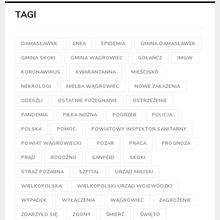
TAGI
DAMASŁAWEK
ENEA
EPIDEMIA
GMINA DAMASŁAWEK
GMINA SKOKI
GMINA WĄGROWIEC
GOŁAŃCZ
IMGW
KORONAWIRUS
KWARANTANNA
MIEŚCISKO
NEKROLOGI
NIELBA WĄGROWIEC
NOWE ZAKAŻENIA
ODESZLI
OSTATNIE POŻEGNANIE
OSTRZEŻENIE
PANDEMIA
PIŁKA NOŻNA
POGRZEB
POLICJA
POLSKA
POMOC
POWIATOWY INSPEKTOR SANITARNY
POWIAT WĄGROWIECKI
POŻAR
PRACA
PROGNOZA
PRĄD
ROGOŹNO
SANPEID
SKOKI
STRAŻ POŻARNA
SZPITAL
URZĄD MIEJSKI
WIELKOPOLSKA
WIELKOPOLSKI URZĄD WOJEWÓDZKI
WYPADEK
WYŁĄCZENIA
WĄGROWIEC
ZAGROŻENIE
ZDARZYŁO SIĘ
ZGONY
ŚMIERĆ
ŚWIĘTO