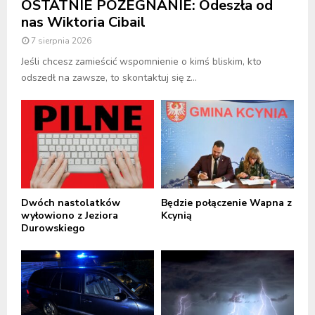
OSTATNIE POŻEGNANIE: Odeszła od
nas Wiktoria Cibail
7 sierpnia 2026
Jeśli chcesz zamieścić wspomnienie o kimś bliskim, kto
odszedł na zawsze, to skontaktuj się z...
Dwóch nastolatków
Będzie połączenie Wapna z
wyłowiono z Jeziora
Kcynią
Durowskiego