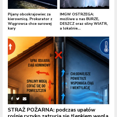
Pijany obcokrajowiec za
IMGW OSTRZEGA:
kierownicą. Prokurator z
możliwe u nas BURZE,
Wągrowca chce surowej
DESZCZ oraz silny WIATR,
kary
a lokalnie...
STRAŻ POŻARNA: podczas upałów
rośnie ryzyko zatrucia się tlenkiem węgla