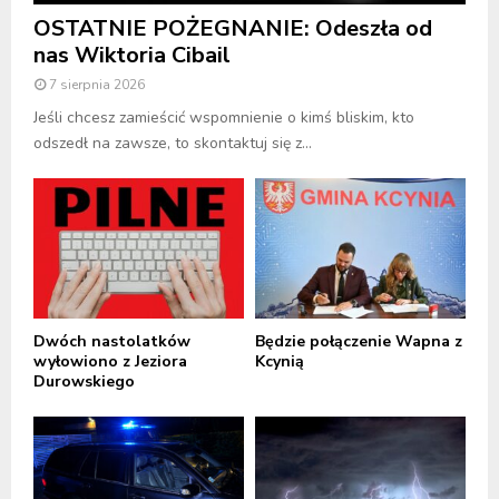
OSTATNIE POŻEGNANIE: Odeszła od
nas Wiktoria Cibail
7 sierpnia 2026
Jeśli chcesz zamieścić wspomnienie o kimś bliskim, kto
odszedł na zawsze, to skontaktuj się z...
Dwóch nastolatków
Będzie połączenie Wapna z
wyłowiono z Jeziora
Kcynią
Durowskiego