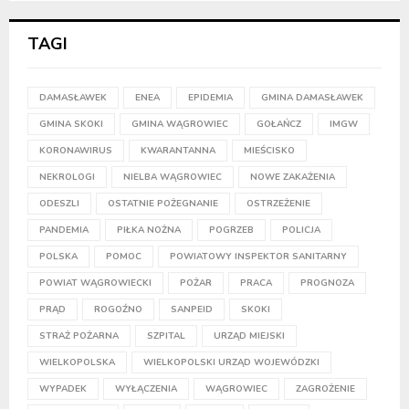
TAGI
DAMASŁAWEK
ENEA
EPIDEMIA
GMINA DAMASŁAWEK
GMINA SKOKI
GMINA WĄGROWIEC
GOŁAŃCZ
IMGW
KORONAWIRUS
KWARANTANNA
MIEŚCISKO
NEKROLOGI
NIELBA WĄGROWIEC
NOWE ZAKAŻENIA
ODESZLI
OSTATNIE POŻEGNANIE
OSTRZEŻENIE
PANDEMIA
PIŁKA NOŻNA
POGRZEB
POLICJA
POLSKA
POMOC
POWIATOWY INSPEKTOR SANITARNY
POWIAT WĄGROWIECKI
POŻAR
PRACA
PROGNOZA
PRĄD
ROGOŹNO
SANPEID
SKOKI
STRAŻ POŻARNA
SZPITAL
URZĄD MIEJSKI
WIELKOPOLSKA
WIELKOPOLSKI URZĄD WOJEWÓDZKI
WYPADEK
WYŁĄCZENIA
WĄGROWIEC
ZAGROŻENIE