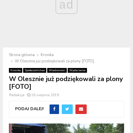
ad
Strona główna
Kronika
W Olesznie już podziękowali za plony [FOTO]
Kronika
Społeczeństwo
Wiadomości
Wydarzenia
W Olesznie już podziękowali za plony
[FOTO]
Redakcja
16 sierpnia 2019
PODAJ DALEJ!