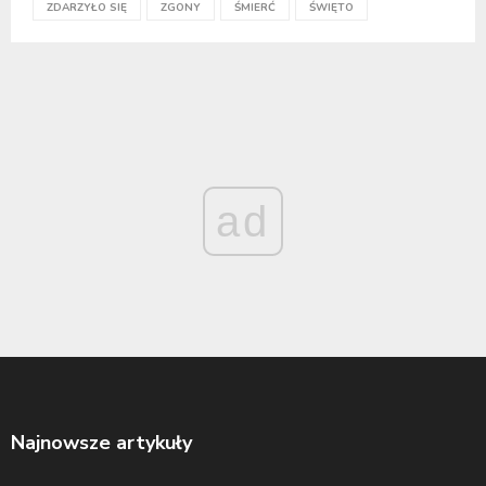
ZDARZYŁO SIĘ
ZGONY
ŚMIERĆ
ŚWIĘTO
ad
Najnowsze artykuły