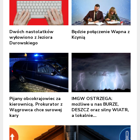
Dwóch nastolatków
Będzie połączenie Wapna z
wyłowiono z Jeziora
Kcynią
Durowskiego
Pijany obcokrajowiec za
IMGW OSTRZEGA:
kierownicą. Prokurator z
możliwe u nas BURZE,
Wągrowca chce surowej
DESZCZ oraz silny WIATR,
kary
a lokalnie...