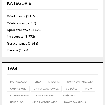
KATEGORIE
Wiadomości
(13 276)
Wydarzenia
(6 692)
Społeczeństwo
(4 571)
Na sygnale
(3 772)
Gorący temat
(3 519)
Kronika
(1 694)
TAGI
DAMASŁAWEK
ENEA
EPIDEMIA
GMINA DAMASŁAWEK
GMINA SKOKI
GMINA WĄGROWIEC
GOŁAŃCZ
IMGW
KORONAWIRUS
KWARANTANNA
MIEŚCISKO
NEKROLOGI
NIELBA WĄGROWIEC
NOWE ZAKAŻENIA