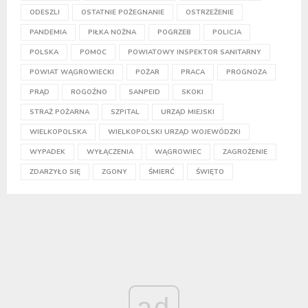
ODESZLI
OSTATNIE POŻEGNANIE
OSTRZEŻENIE
PANDEMIA
PIŁKA NOŻNA
POGRZEB
POLICJA
POLSKA
POMOC
POWIATOWY INSPEKTOR SANITARNY
POWIAT WĄGROWIECKI
POŻAR
PRACA
PROGNOZA
PRĄD
ROGOŹNO
SANPEID
SKOKI
STRAŻ POŻARNA
SZPITAL
URZĄD MIEJSKI
WIELKOPOLSKA
WIELKOPOLSKI URZĄD WOJEWÓDZKI
WYPADEK
WYŁĄCZENIA
WĄGROWIEC
ZAGROŻENIE
ZDARZYŁO SIĘ
ZGONY
ŚMIERĆ
ŚWIĘTO
ad