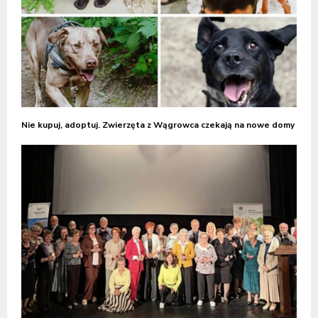
Nie kupuj, adoptuj. Zwierzęta z Wągrowca czekają na nowe domy