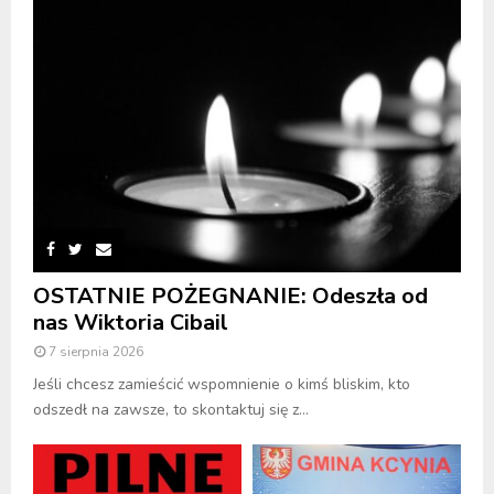
OSTATNIE POŻEGNANIE: Odeszła od
nas Wiktoria Cibail
7 sierpnia 2026
Jeśli chcesz zamieścić wspomnienie o kimś bliskim, kto
odszedł na zawsze, to skontaktuj się z...