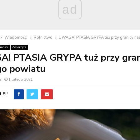
ad
Wiadomości
Rolnictwo
UWAGA! PTASIA GRYPA tuż przy granicy na
mości
Zwierzęta
! PTASIA GRYPA tuż przy gran
go powiatu
e
1 lutego 2021
EJ!