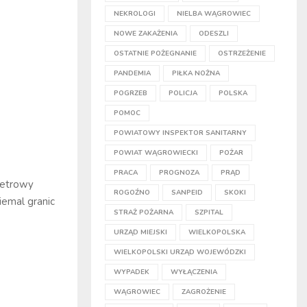
NEKROLOGI
NIELBA WĄGROWIEC
NOWE ZAKAŻENIA
ODESZLI
OSTATNIE POŻEGNANIE
OSTRZEŻENIE
PANDEMIA
PIŁKA NOŻNA
POGRZEB
POLICJA
POLSKA
POMOC
POWIATOWY INSPEKTOR SANITARNY
POWIAT WĄGROWIECKI
POŻAR
PRACA
PROGNOZA
PRĄD
metrowy
ROGOŹNO
SANPEID
SKOKI
iemal granic
STRAŻ POŻARNA
SZPITAL
URZĄD MIEJSKI
WIELKOPOLSKA
WIELKOPOLSKI URZĄD WOJEWÓDZKI
WYPADEK
WYŁĄCZENIA
WĄGROWIEC
ZAGROŻENIE