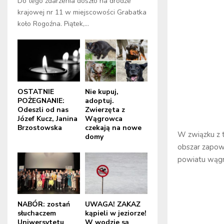
Do tego zdarzenia doszło na drodze
krajowej nr 11 w miejscowości Grabatka
koło Rogoźna. Piątek,...
OSTATNIE
Nie kupuj,
POŻEGNANIE:
adoptuj.
Odeszli od nas
Zwierzęta z
Józef Kucz, Janina
Wągrowca
Brzostowska
czekają na nowe
W związku z 
domy
obszar zapowi
powiatu wągr
NABÓR: zostań
UWAGA! ZAKAZ
słuchaczem
kąpieli w jeziorze!
Uniwersytetu
W wodzie są