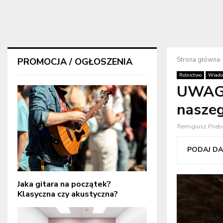
Strona główna
PROMOCJA / OGŁOSZENIA
Rolnictwo
Wiado
UWAGA
nasze
Remigiusz Prieb
PODAJ DAL
Jaka gitara na początek?
Klasyczna czy akustyczna?