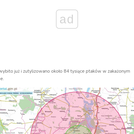
ad
bito już i zutylizowano około 84 tysiące ptaków w zakażonym
e.