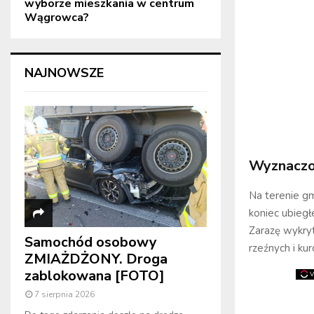
wyborze mieszkania w centrum
Wągrowca?
NAJNOWSZE
Wyznaczon
Na terenie gm
koniec ubieg
Zarazę wykry
Samochód osobowy
rzeźnych i ku
ZMIAŻDŻONY. Droga
zablokowana [FOTO]
7 sierpnia 2026