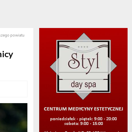
szego powiatu
icy