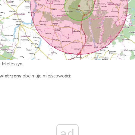
a Mieleszyn
wietrzony
obejmuje miejscowości:
ad