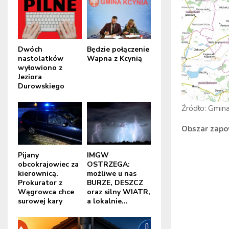
Dwóch
Będzie połączenie
nastolatków
Wapna z Kcynią
wyłowiono z
Jeziora
Durowskiego
Źródło: Gmin
Obszar zapo
Pijany
IMGW
obcokrajowiec za
OSTRZEGA:
kierownicą.
możliwe u nas
Prokurator z
BURZE, DESZCZ
Wągrowca chce
oraz silny WIATR,
surowej kary
a lokalnie...