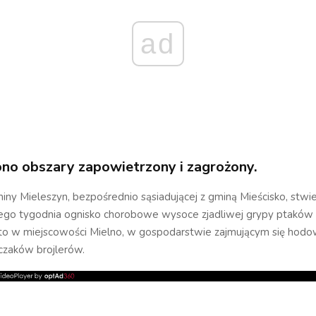
ad
o obszary zapowietrzony i zagrożony.
iny Mieleszyn, bezpośrednio sąsiadującej z gminą Mieścisko, stw
łego tygodnia ognisko chorobowe wysoce zjadliwej grypy ptaków 
to w miejscowości Mielno, w gospodarstwie zajmującym się hodo
rczaków brojlerów.