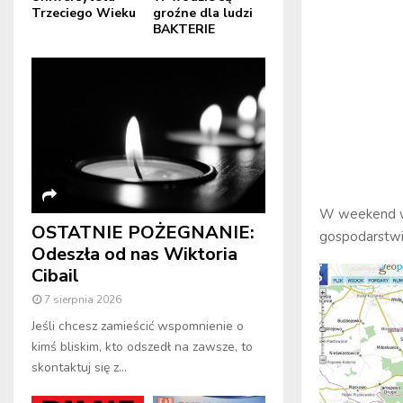
Trzeciego Wieku
groźne dla ludzi
BAKTERIE
W weekend wy
OSTATNIE POŻEGNANIE:
gospodarstwi
Odeszła od nas Wiktoria
Cibail
7 sierpnia 2026
Jeśli chcesz zamieścić wspomnienie o
kimś bliskim, kto odszedł na zawsze, to
skontaktuj się z...