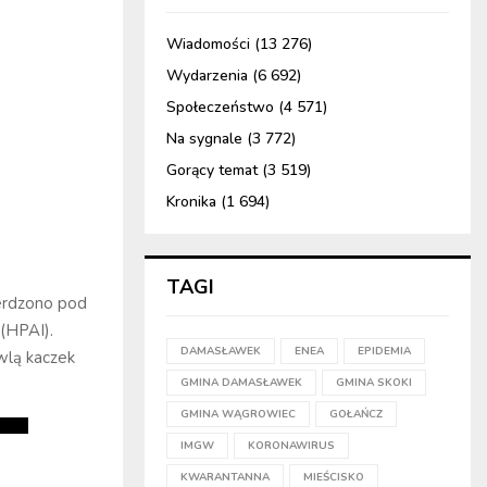
Wiadomości
(13 276)
Wydarzenia
(6 692)
Społeczeństwo
(4 571)
Na sygnale
(3 772)
Gorący temat
(3 519)
Kronika
(1 694)
TAGI
ierdzono pod
(HPAI).
DAMASŁAWEK
ENEA
EPIDEMIA
wlą kaczek
GMINA DAMASŁAWEK
GMINA SKOKI
GMINA WĄGROWIEC
GOŁAŃCZ
IMGW
KORONAWIRUS
KWARANTANNA
MIEŚCISKO