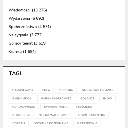
Wiadomości
(13 276)
Wydarzenia
(6 692)
Społeczeństwo
(4 571)
Na sygnale
(3 772)
Gorący temat
(3 519)
Kronika
(1 694)
TAGI
DAMASŁAWEK
ENEA
EPIDEMIA
GMINA DAMASŁAWEK
GMINA SKOKI
GMINA WĄGROWIEC
GOŁAŃCZ
IMGW
KORONAWIRUS
KWARANTANNA
MIEŚCISKO
NEKROLOGI
NIELBA WĄGROWIEC
NOWE ZAKAŻENIA
ODESZLI
OSTATNIE POŻEGNANIE
OSTRZEŻENIE