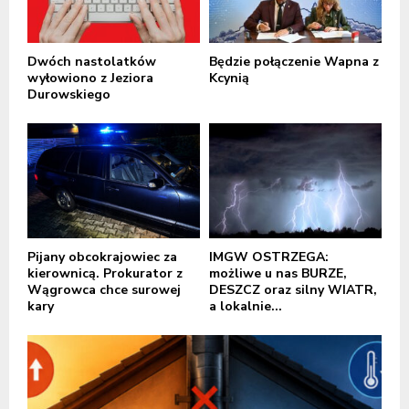
Dwóch nastolatków
Będzie połączenie Wapna z
wyłowiono z Jeziora
Kcynią
Durowskiego
Pijany obcokrajowiec za
IMGW OSTRZEGA:
kierownicą. Prokurator z
możliwe u nas BURZE,
Wągrowca chce surowej
DESZCZ oraz silny WIATR,
kary
a lokalnie...