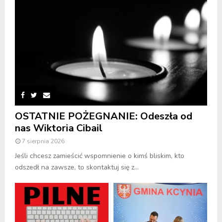
OSTATNIE POŻEGNANIE: Odeszła od
nas Wiktoria Cibail
7 sierpnia 2026
Jeśli chcesz zamieścić wspomnienie o kimś bliskim, kto
odszedł na zawsze, to skontaktuj się z...