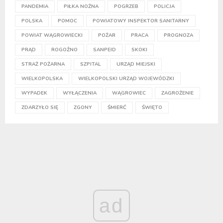
PANDEMIA
PIŁKA NOŻNA
POGRZEB
POLICJA
POLSKA
POMOC
POWIATOWY INSPEKTOR SANITARNY
POWIAT WĄGROWIECKI
POŻAR
PRACA
PROGNOZA
PRĄD
ROGOŹNO
SANPEID
SKOKI
STRAŻ POŻARNA
SZPITAL
URZĄD MIEJSKI
WIELKOPOLSKA
WIELKOPOLSKI URZĄD WOJEWÓDZKI
WYPADEK
WYŁĄCZENIA
WĄGROWIEC
ZAGROŻENIE
ZDARZYŁO SIĘ
ZGONY
ŚMIERĆ
ŚWIĘTO
ad