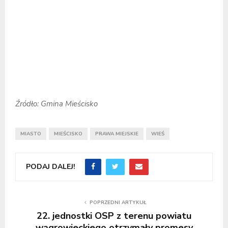
Źródło: Gmina Mieścisko
MIASTO
MIEŚCISKO
PRAWA MIEJSKIE
WIEŚ
PODAJ DALEJ!
POPRZEDNI ARTYKUŁ
22. jednostki OSP z terenu powiatu
wągrowieckiego otrzymały promesy