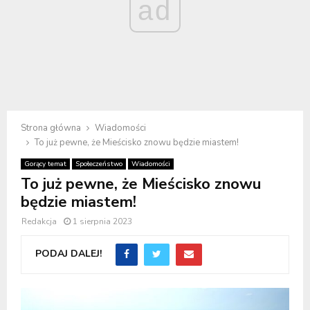
ad
Strona główna
Wiadomości
To już pewne, że Mieścisko znowu będzie miastem!
Gorący temat
Społeczeństwo
Wiadomości
To już pewne, że Mieścisko znowu
będzie miastem!
Redakcja
1 sierpnia 2023
PODAJ DALEJ!