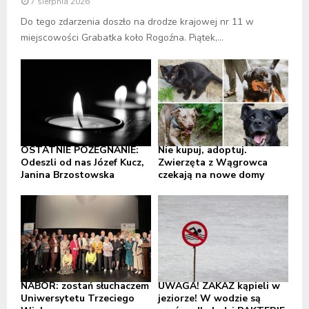
7 sierpnia 2026
Do tego zdarzenia doszło na drodze krajowej nr 11 w
miejscowości Grabatka koło Rogoźna. Piątek,...
OSTATNIE POŻEGNANIE:
Nie kupuj, adoptuj.
Odeszli od nas Józef Kucz,
Zwierzęta z Wągrowca
Janina Brzostowska
czekają na nowe domy
NABÓR: zostań słuchaczem
UWAGA! ZAKAZ kąpieli w
Uniwersytetu Trzeciego
jeziorze! W wodzie są