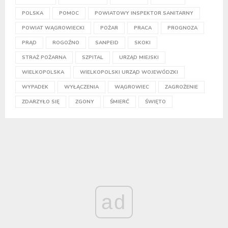
POLSKA
POMOC
POWIATOWY INSPEKTOR SANITARNY
POWIAT WĄGROWIECKI
POŻAR
PRACA
PROGNOZA
PRĄD
ROGOŹNO
SANPEID
SKOKI
STRAŻ POŻARNA
SZPITAL
URZĄD MIEJSKI
WIELKOPOLSKA
WIELKOPOLSKI URZĄD WOJEWÓDZKI
WYPADEK
WYŁĄCZENIA
WĄGROWIEC
ZAGROŻENIE
ZDARZYŁO SIĘ
ZGONY
ŚMIERĆ
ŚWIĘTO
ad