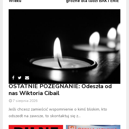
Wieku
groźne dla ludzi BAKTERIE
OSTATNIE POŻEGNANIE: Odeszła od
nas Wiktoria Cibail
7 sierpnia 2026
Jeśli chcesz zamieścić wspomnienie o kimś bliskim, kto
odszedł na zawsze, to skontaktuj się z...