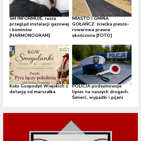
SM INFORMUJE: rusza
MIASTO I GMINA
przegląd instalacji gazowej
GOŁAŃCZ: ścieżka pieszo-
i kominów
rowerowa prawie
[HARMONOGRAM]
ukończona [FOTO]
Koło Gospodyń Wiejskich z
POLICJA podsumowuje
dotacją od marszałka
lipiec na naszych drogach.
Śmierć, wypadki i pijani