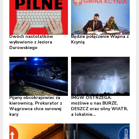
Dwóch nastolatków
Będzie połączenie Wapna z
wyłowiono z Jeziora
Kcynią
Durowskiego
Pijany obcokrajowiec za
IMGW OSTRZEGA:
kierownicą. Prokurator z
możliwe u nas BURZE,
Wągrowca chce surowej
DESZCZ oraz silny WIATR,
kary
a lokalnie...