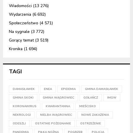
Wiadomości
(13 276)
Wydarzenia
(6 692)
Społeczeństwo
(4 571)
Na sygnale
(3 772)
Gorący temat
(3 519)
Kronika
(1 694)
TAGI
DAMASŁAWEK
ENEA
EPIDEMIA
GMINA DAMASŁAWEK
GMINA SKOKI
GMINA WĄGROWIEC
GOŁAŃCZ
IMGW
KORONAWIRUS
KWARANTANNA
MIEŚCISKO
NEKROLOGI
NIELBA WĄGROWIEC
NOWE ZAKAŻENIA
ODESZLI
OSTATNIE POŻEGNANIE
OSTRZEŻENIE
PANDEMIA
PIŁKA NOŻNA
POGRZEB
POLICJA