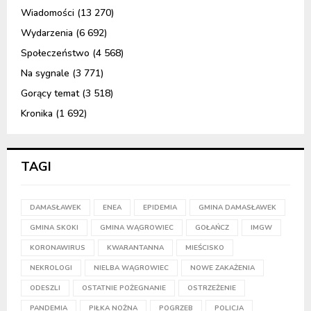
Wiadomości
(13 270)
Wydarzenia
(6 692)
Społeczeństwo
(4 568)
Na sygnale
(3 771)
Gorący temat
(3 518)
Kronika
(1 692)
TAGI
DAMASŁAWEK
ENEA
EPIDEMIA
GMINA DAMASŁAWEK
GMINA SKOKI
GMINA WĄGROWIEC
GOŁAŃCZ
IMGW
KORONAWIRUS
KWARANTANNA
MIEŚCISKO
NEKROLOGI
NIELBA WĄGROWIEC
NOWE ZAKAŻENIA
ODESZLI
OSTATNIE POŻEGNANIE
OSTRZEŻENIE
PANDEMIA
PIŁKA NOŻNA
POGRZEB
POLICJA