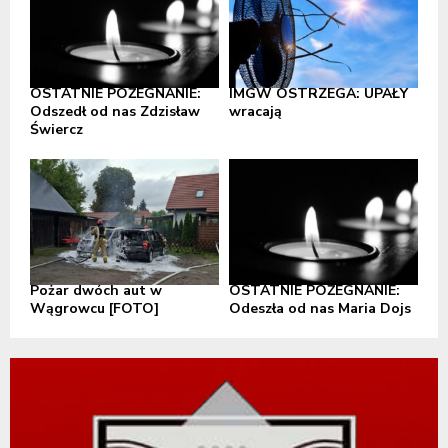
OSTATNIE POŻEGNANIE:
IMGW OSTRZEGA: UPAŁY
Odszedł od nas Zdzisław
wracają
Świercz
Pożar dwóch aut w
OSTATNIE POŻEGNANIE:
Wągrowcu [FOTO]
Odeszła od nas Maria Dojs