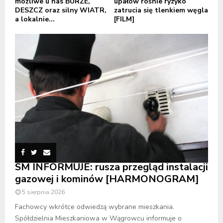
możliwe u nas BURZE,
upałów rośnie ryzyko
DESZCZ oraz silny WIATR,
zatrucia się tlenkiem węgla
a lokalnie...
[FILM]
SM INFORMUJE: rusza przegląd instalacji
gazowej i kominów [HARMONOGRAM]
5 sierpnia 2026
Fachowcy wkrótce odwiedzą wybrane mieszkania.
Spółdzielnia Mieszkaniowa w Wągrowcu informuje o