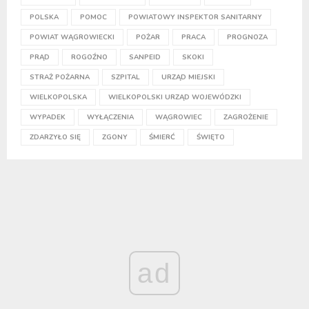
POLSKA
POMOC
POWIATOWY INSPEKTOR SANITARNY
POWIAT WĄGROWIECKI
POŻAR
PRACA
PROGNOZA
PRĄD
ROGOŹNO
SANPEID
SKOKI
STRAŻ POŻARNA
SZPITAL
URZĄD MIEJSKI
WIELKOPOLSKA
WIELKOPOLSKI URZĄD WOJEWÓDZKI
WYPADEK
WYŁĄCZENIA
WĄGROWIEC
ZAGROŻENIE
ZDARZYŁO SIĘ
ZGONY
ŚMIERĆ
ŚWIĘTO
ad