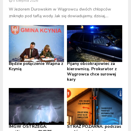
5 sierpnia 2026
W Jeziorem Durowskim w Wągrowcu dwóch chłopców
zniknęło pod taflą wody. Jak się dowiadujemy, dzisiaj,...
Będzie połączenie Wapna z
Pijany obcokrajowiec za
Kcynią
kierownicą. Prokurator z
Wągrowca chce surowej
kary
IMGW OSTRZEGA:
STRAŻ POŻARNA: podczas