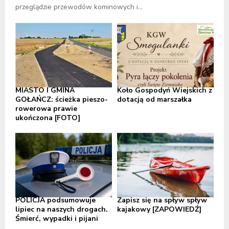
przeglądzie przewodów kominowych i...
MIASTO I GMINA
Koło Gospodyń Wiejskich z
GOŁAŃCZ: ścieżka pieszo-
dotacją od marszałka
rowerowa prawie
ukończona [FOTO]
POLICJA podsumowuje
Zapisz się na spływ spływ
lipiec na naszych drogach.
kajakowy [ZAPOWIEDŹ]
Śmierć, wypadki i pijani