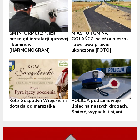
SM INFORMUJE: rusza
MIASTO I GMINA
przegląd instalacji gazowej
GOŁAŃCZ: ścieżka pieszo-
i kominów
rowerowa prawie
[HARMONOGRAM]
ukończona [FOTO]
Koło Gospodyń Wiejskich z
POLICJA podsumowuje
dotacją od marszałka
lipiec na naszych drogach.
Śmierć, wypadki i pijani