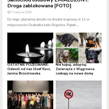
Droga zablokowana [FOTO]
7 sierpnia 2026
Do tego zdarzenia doszło na drodze krajowej nr 11 w
miejscowości Grabatka koło Rogoźna. Piątek,...
OSTATNIE POŻEGNANIE:
Nie kupuj, adoptuj.
Odeszli od nas Józef Kucz,
Zwierzęta z Wągrowca
Janina Brzostowska
czekają na nowe domy