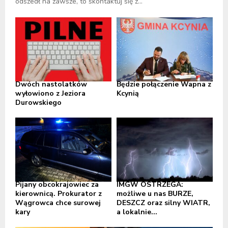
odszedł na zawsze, to skontaktuj się z...
Dwóch nastolatków
Będzie połączenie Wapna z
wyłowiono z Jeziora
Kcynią
Durowskiego
Pijany obcokrajowiec za
IMGW OSTRZEGA:
kierownicą. Prokurator z
możliwe u nas BURZE,
Wągrowca chce surowej
DESZCZ oraz silny WIATR,
kary
a lokalnie...