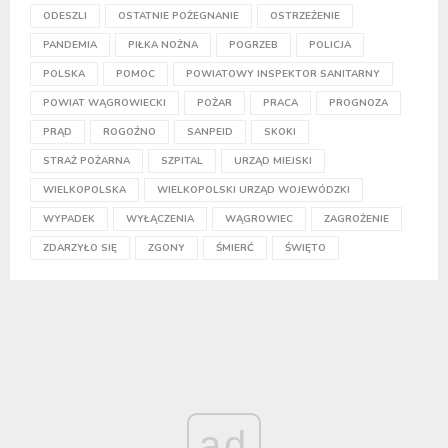
ODESZLI
OSTATNIE POŻEGNANIE
OSTRZEŻENIE
PANDEMIA
PIŁKA NOŻNA
POGRZEB
POLICJA
POLSKA
POMOC
POWIATOWY INSPEKTOR SANITARNY
POWIAT WĄGROWIECKI
POŻAR
PRACA
PROGNOZA
PRĄD
ROGOŹNO
SANPEID
SKOKI
STRAŻ POŻARNA
SZPITAL
URZĄD MIEJSKI
WIELKOPOLSKA
WIELKOPOLSKI URZĄD WOJEWÓDZKI
WYPADEK
WYŁĄCZENIA
WĄGROWIEC
ZAGROŻENIE
ZDARZYŁO SIĘ
ZGONY
ŚMIERĆ
ŚWIĘTO
ad