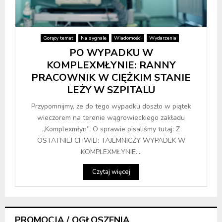
Gorący temat
Na sygnale
Wiadomości
Wydarzenia
PO WYPADKU W
KOMPLEXMŁYNIE: RANNY
PRACOWNIK W CIĘŻKIM STANIE
LEŻY W SZPITALU
Przypomnijmy, że do tego wypadku doszło w piątek
wieczorem na terenie wągrowieckiego zakładu
„Komplexmłyn”. O sprawie pisaliśmy tutaj: Z
OSTATNIEJ CHWILI: TAJEMNICZY WYPADEK W
KOMPLEXMŁYNIE....
Czytaj więcej
PROMOCJA / OGŁOSZENIA