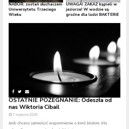
NABÓR: zostań słuchaczem
UWAGA! ZAKAZ kąpieli w
Uniwersytetu Trzeciego
jeziorze! W wodzie są
Wieku
groźne dla ludzi BAKTERIE
OSTATNIE POŻEGNANIE: Odeszła od
nas Wiktoria Cibail
7 sierpnia 2026
Jeśli chcesz zamieścić wspomnienie o kimś bliskim, kto