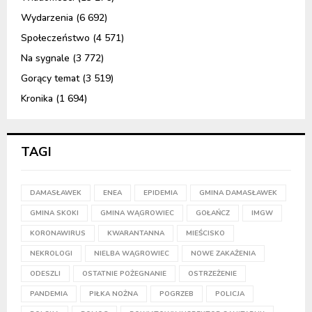
Wydarzenia
(6 692)
Społeczeństwo
(4 571)
Na sygnale
(3 772)
Gorący temat
(3 519)
Kronika
(1 694)
TAGI
DAMASŁAWEK
ENEA
EPIDEMIA
GMINA DAMASŁAWEK
GMINA SKOKI
GMINA WĄGROWIEC
GOŁAŃCZ
IMGW
KORONAWIRUS
KWARANTANNA
MIEŚCISKO
NEKROLOGI
NIELBA WĄGROWIEC
NOWE ZAKAŻENIA
ODESZLI
OSTATNIE POŻEGNANIE
OSTRZEŻENIE
PANDEMIA
PIŁKA NOŻNA
POGRZEB
POLICJA