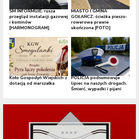
SM INFORMUJE: rusza
MIASTO I GMINA
przegląd instalacji gazowej
GOŁAŃCZ: ścieżka pieszo-
i kominów
rowerowa prawie
[HARMONOGRAM]
ukończona [FOTO]
Koło Gospodyń Wiejskich z
POLICJA podsumowuje
dotacją od marszałka
lipiec na naszych drogach.
Śmierć, wypadki i pijani