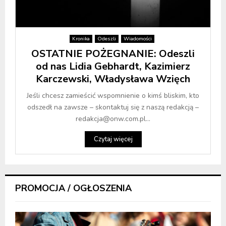
Kronika
Odeszli
Wiadomości
OSTATNIE POŻEGNANIE: Odeszli
od nas Lidia Gebhardt, Kazimierz
Karczewski, Władysława Wzięch
Jeśli chcesz zamieścić wspomnienie o kimś bliskim, kto
odszedł na zawsze – skontaktuj się z naszą redakcją –
redakcja@onw.com.pl...
Czytaj więcej
PROMOCJA / OGŁOSZENIA