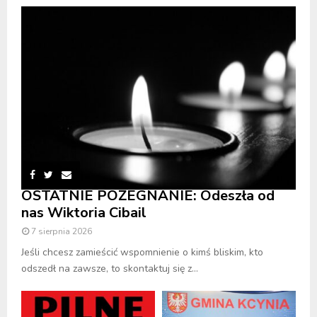
OSTATNIE POŻEGNANIE: Odeszła od
nas Wiktoria Cibail
7 sierpnia 2026
Jeśli chcesz zamieścić wspomnienie o kimś bliskim, kto
odszedł na zawsze, to skontaktuj się z...