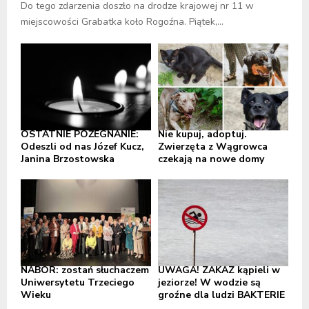
Do tego zdarzenia doszło na drodze krajowej nr 11 w
miejscowości Grabatka koło Rogoźna. Piątek,...
OSTATNIE POŻEGNANIE:
Nie kupuj, adoptuj.
Odeszli od nas Józef Kucz,
Zwierzęta z Wągrowca
Janina Brzostowska
czekają na nowe domy
NABÓR: zostań słuchaczem
UWAGA! ZAKAZ kąpieli w
Uniwersytetu Trzeciego
jeziorze! W wodzie są
Wieku
groźne dla ludzi BAKTERIE