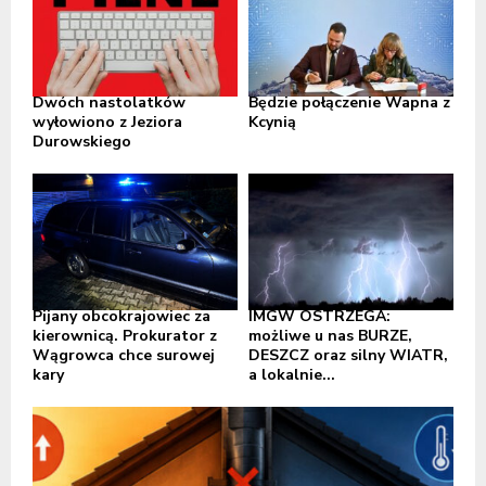
Dwóch nastolatków
Będzie połączenie Wapna z
wyłowiono z Jeziora
Kcynią
Durowskiego
Pijany obcokrajowiec za
IMGW OSTRZEGA:
kierownicą. Prokurator z
możliwe u nas BURZE,
Wągrowca chce surowej
DESZCZ oraz silny WIATR,
kary
a lokalnie...