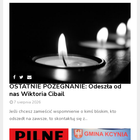
OSTATNIE POŻEGNANIE: Odeszła od
nas Wiktoria Cibail
7 sierpnia 2026
Jeśli chcesz zamieścić wspomnienie o kimś bliskim, kto
odszedł na zawsze, to skontaktuj się z...