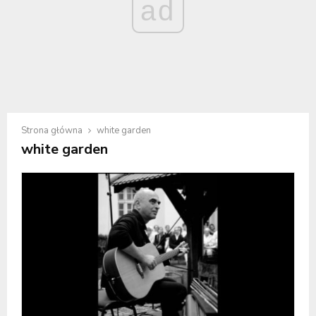
ad
Strona główna
white garden
white garden