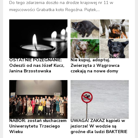
Do tego zdarzenia doszło na drodze krajowej nr 11 w
miejscowości Grabatka koło Rogoźna. Piątek,...
OSTATNIE POŻEGNANIE:
Nie kupuj, adoptuj.
Odeszli od nas Józef Kucz,
Zwierzęta z Wągrowca
Janina Brzostowska
czekają na nowe domy
NABÓR: zostań słuchaczem
UWAGA! ZAKAZ kąpieli w
Uniwersytetu Trzeciego
jeziorze! W wodzie są
Wieku
groźne dla ludzi BAKTERIE