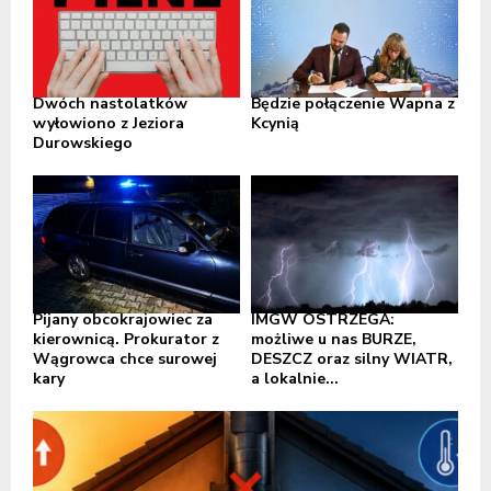
Dwóch nastolatków
Będzie połączenie Wapna z
wyłowiono z Jeziora
Kcynią
Durowskiego
Pijany obcokrajowiec za
IMGW OSTRZEGA:
kierownicą. Prokurator z
możliwe u nas BURZE,
Wągrowca chce surowej
DESZCZ oraz silny WIATR,
kary
a lokalnie...