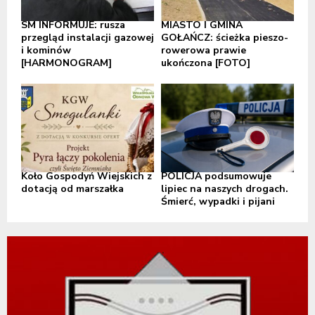
SM INFORMUJE: rusza
MIASTO I GMINA
przegląd instalacji gazowej
GOŁAŃCZ: ścieżka pieszo-
i kominów
rowerowa prawie
[HARMONOGRAM]
ukończona [FOTO]
Koło Gospodyń Wiejskich z
POLICJA podsumowuje
dotacją od marszałka
lipiec na naszych drogach.
Śmierć, wypadki i pijani