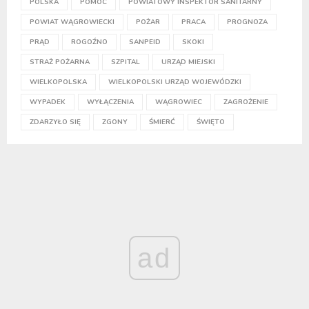
POLSKA
POMOC
POWIATOWY INSPEKTOR SANITARNY
POWIAT WĄGROWIECKI
POŻAR
PRACA
PROGNOZA
PRĄD
ROGOŹNO
SANPEID
SKOKI
STRAŻ POŻARNA
SZPITAL
URZĄD MIEJSKI
WIELKOPOLSKA
WIELKOPOLSKI URZĄD WOJEWÓDZKI
WYPADEK
WYŁĄCZENIA
WĄGROWIEC
ZAGROŻENIE
ZDARZYŁO SIĘ
ZGONY
ŚMIERĆ
ŚWIĘTO
ad