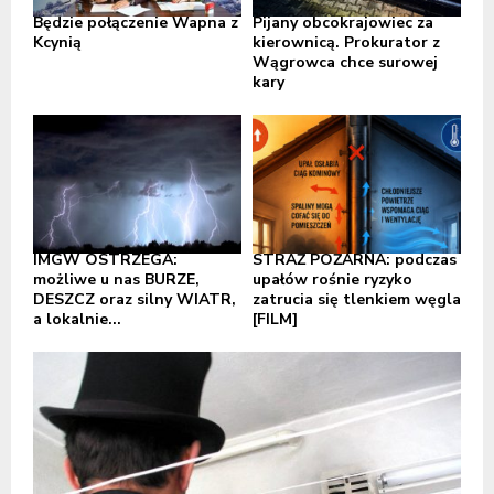
Będzie połączenie Wapna z
Pijany obcokrajowiec za
Kcynią
kierownicą. Prokurator z
Wągrowca chce surowej
kary
IMGW OSTRZEGA:
STRAŻ POŻARNA: podczas
możliwe u nas BURZE,
upałów rośnie ryzyko
DESZCZ oraz silny WIATR,
zatrucia się tlenkiem węgla
a lokalnie...
[FILM]