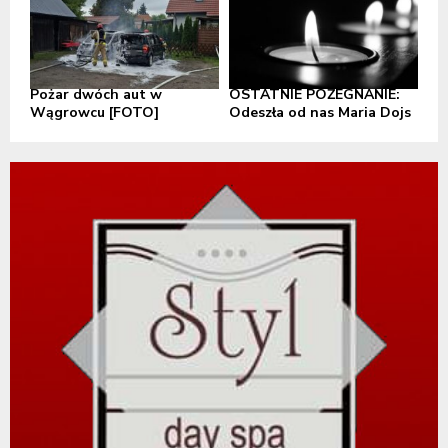
Pożar dwóch aut w
OSTATNIE POŻEGNANIE:
Wągrowcu [FOTO]
Odeszła od nas Maria Dojs