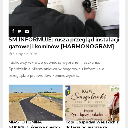
SM INFORMUJE: rusza przegląd instalacji
gazowej i kominów [HARMONOGRAM]
5 sierpnia 2026
Fachowcy wkrótce odwiedzą wybrane mieszkania.
Spółdzielnia Mieszkaniowa w Wągrowcu informuje o
przeglądzie przewodów kominowych i...
MIASTO I GMINA
Koło Gospodyń Wiejskich z
GOŁAŃCZ: ścieżka pieszo-
dotacją od marszałka