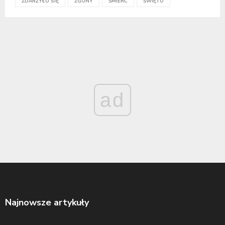
ZDARZYŁO SIĘ
ZGONY
ŚMIERĆ
ŚWIĘTO
ad
Najnowsze artykuły