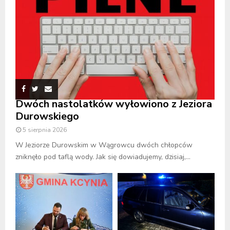
Dwóch nastolatków wyłowiono z Jeziora
Durowskiego
5 sierpnia 2026
W Jeziorze Durowskim w Wągrowcu dwóch chłopców
zniknęło pod taflą wody. Jak się dowiadujemy, dzisiaj,...