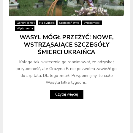
Gorący temat
Na sygnale
Społeczeństwo
Wiadomości
Wydarzenia
WASYL MÓGŁ PRZEŻYĆ! NOWE,
WSTRZĄSAJĄCE SZCZEGÓŁY
ŚMIERCI UKRAIŃCA
Kolega tak skutecznie go reanimował, że odzyskał
przytomność, ale Grażyna F. nie pozwoliła zawieźć go
do szpitala. Dlatego zmarł. Przypomnijmy, że ciało
Wasyla kilka tygodni...
Czytaj więcej