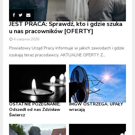
JEST PRACA: Sprawdź, kto i gdzie szuka
u nas pracowników [OFERTY]
4 sierpnia 2026
Powiatowy Urząd Pracy informuje w jakich zawodach i gdzie
szukają teraz pracodawcy. AKTUALNE OFERTY Z...
OSTATNIE POŻEGNANIE:
IMGW OSTRZEGA: UPAŁY
Odszedł od nas Zdzisław
wracają
Świercz