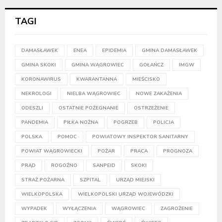
TAGI
DAMASŁAWEK
ENEA
EPIDEMIA
GMINA DAMASŁAWEK
GMINA SKOKI
GMINA WĄGROWIEC
GOŁAŃCZ
IMGW
KORONAWIRUS
KWARANTANNA
MIEŚCISKO
NEKROLOGI
NIELBA WĄGROWIEC
NOWE ZAKAŻENIA
ODESZLI
OSTATNIE POŻEGNANIE
OSTRZEŻENIE
PANDEMIA
PIŁKA NOŻNA
POGRZEB
POLICJA
POLSKA
POMOC
POWIATOWY INSPEKTOR SANITARNY
POWIAT WĄGROWIECKI
POŻAR
PRACA
PROGNOZA
PRĄD
ROGOŹNO
SANPEID
SKOKI
STRAŻ POŻARNA
SZPITAL
URZĄD MIEJSKI
WIELKOPOLSKA
WIELKOPOLSKI URZĄD WOJEWÓDZKI
WYPADEK
WYŁĄCZENIA
WĄGROWIEC
ZAGROŻENIE