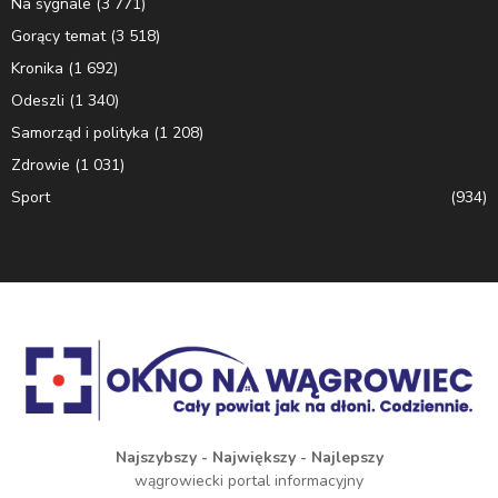
Na sygnale
(3 771)
Gorący temat
(3 518)
Kronika
(1 692)
Odeszli
(1 340)
Samorząd i polityka
(1 208)
Zdrowie
(1 031)
Sport
(934)
Najszybszy - Największy - Najlepszy
wągrowiecki portal informacyjny