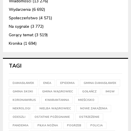
Wiadomości
(13 276)
Wydarzenia
(6 692)
Społeczeństwo
(4 571)
Na sygnale
(3 772)
Gorący temat
(3 519)
Kronika
(1 694)
TAGI
DAMASŁAWEK
ENEA
EPIDEMIA
GMINA DAMASŁAWEK
GMINA SKOKI
GMINA WĄGROWIEC
GOŁAŃCZ
IMGW
KORONAWIRUS
KWARANTANNA
MIEŚCISKO
NEKROLOGI
NIELBA WĄGROWIEC
NOWE ZAKAŻENIA
ODESZLI
OSTATNIE POŻEGNANIE
OSTRZEŻENIE
PANDEMIA
PIŁKA NOŻNA
POGRZEB
POLICJA