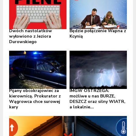
Dwóch nastolatków
Będzie połączenie Wapna z
wyłowiono z Jeziora
Kcynią
Durowskiego
Pijany obcokrajowiec za
IMGW OSTRZEGA:
kierownicą. Prokurator z
możliwe u nas BURZE,
Wągrowca chce surowej
DESZCZ oraz silny WIATR,
kary
a lokalnie...