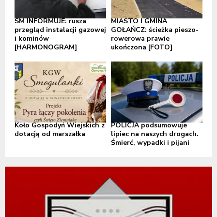
SM INFORMUJE: rusza
MIASTO I GMINA
przegląd instalacji gazowej
GOŁAŃCZ: ścieżka pieszo-
i kominów
rowerowa prawie
[HARMONOGRAM]
ukończona [FOTO]
Koło Gospodyń Wiejskich z
POLICJA podsumowuje
dotacją od marszałka
lipiec na naszych drogach.
Śmierć, wypadki i pijani