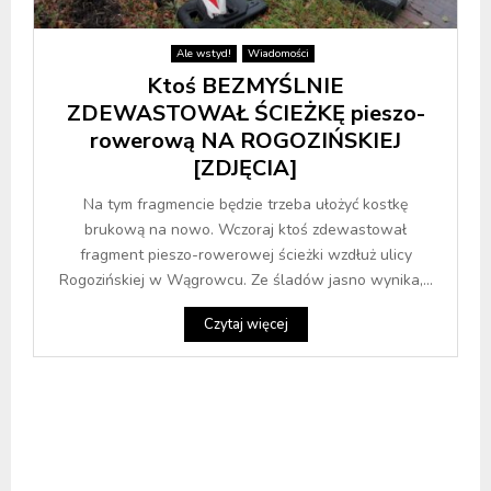
Ale wstyd!
Wiadomości
Ktoś BEZMYŚLNIE
ZDEWASTOWAŁ ŚCIEŻKĘ pieszo-
rowerową NA ROGOZIŃSKIEJ
[ZDJĘCIA]
Na tym fragmencie będzie trzeba ułożyć kostkę
brukową na nowo. Wczoraj ktoś zdewastował
fragment pieszo-rowerowej ścieżki wzdłuż ulicy
Rogozińskiej w Wągrowcu. Ze śladów jasno wynika,...
Czytaj więcej