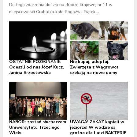
Do tego zdarzenia doszło na drodze krajowej nr 11 w
miejscowości Grabatka koło Rogoźna. Piątek,...
OSTATNIE POŻEGNANIE:
Nie kupuj, adoptuj.
Odeszli od nas Józef Kucz,
Zwierzęta z Wągrowca
Janina Brzostowska
czekają na nowe domy
NABÓR: zostań słuchaczem
UWAGA! ZAKAZ kąpieli w
Uniwersytetu Trzeciego
jeziorze! W wodzie są
Wieku
groźne dla ludzi BAKTERIE