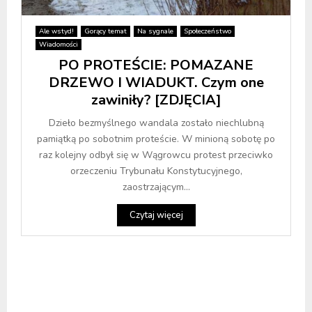
Ale wstyd!
Gorący temat
Na sygnale
Społeczeństwo
Wiadomości
PO PROTEŚCIE: POMAZANE
DRZEWO I WIADUKT. Czym one
zawiniły? [ZDJĘCIA]
Dzieło bezmyślnego wandala zostało niechlubną
pamiątką po sobotnim proteście. W minioną sobotę po
raz kolejny odbył się w Wągrowcu protest przeciwko
orzeczeniu Trybunału Konstytucyjnego,
zaostrzającym...
Czytaj więcej