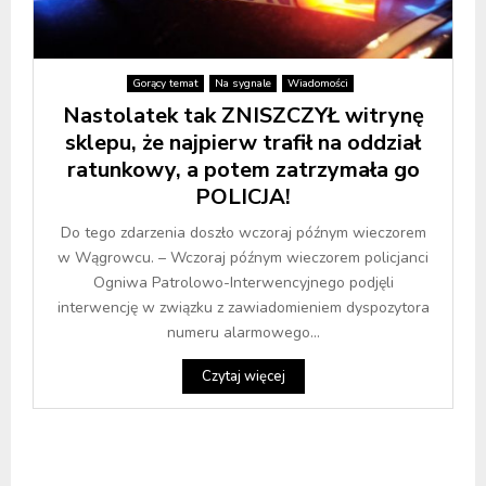
Gorący temat
Na sygnale
Wiadomości
Nastolatek tak ZNISZCZYŁ witrynę
sklepu, że najpierw trafił na oddział
ratunkowy, a potem zatrzymała go
POLICJA!
Do tego zdarzenia doszło wczoraj późnym wieczorem
w Wągrowcu. – Wczoraj późnym wieczorem policjanci
Ogniwa Patrolowo-Interwencyjnego podjęli
interwencję w związku z zawiadomieniem dyspozytora
numeru alarmowego...
Czytaj więcej