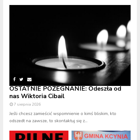
OSTATNIE POŻEGNANIE: Odeszła od
nas Wiktoria Cibail
7 sierpnia 2026
Jeśli chcesz zamieścić wspomnienie o kimś bliskim, kto
odszedł na zawsze, to skontaktuj się z...