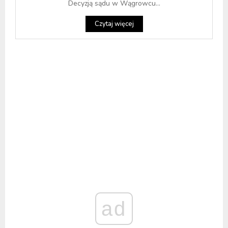
Decyzją sądu w Wągrowcu...
Czytaj więcej
ad