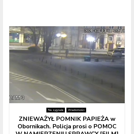
Na sygnale
Wiadomości
ZNIEWAŻYŁ POMNIK PAPIEŻA w
Obornikach. Policja prosi o POMOC
W NAMIERZENIU SPRAWCY [FILM]