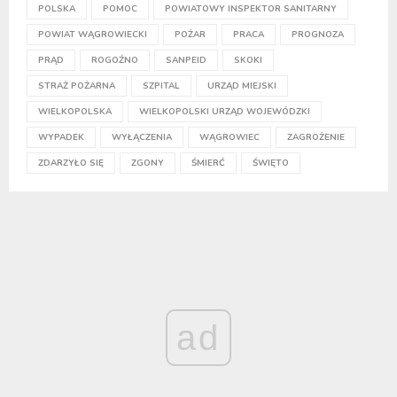
POLSKA
POMOC
POWIATOWY INSPEKTOR SANITARNY
POWIAT WĄGROWIECKI
POŻAR
PRACA
PROGNOZA
PRĄD
ROGOŹNO
SANPEID
SKOKI
STRAŻ POŻARNA
SZPITAL
URZĄD MIEJSKI
WIELKOPOLSKA
WIELKOPOLSKI URZĄD WOJEWÓDZKI
WYPADEK
WYŁĄCZENIA
WĄGROWIEC
ZAGROŻENIE
ZDARZYŁO SIĘ
ZGONY
ŚMIERĆ
ŚWIĘTO
ad