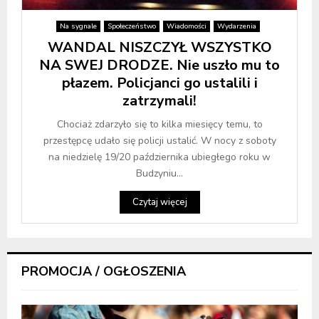
Na sygnale
Społeczeństwo
Wiadomości
Wydarzenia
WANDAL NISZCZYŁ WSZYSTKO
NA SWEJ DRODZE. Nie uszło mu to
płazem. Policjanci go ustalili i
zatrzymali!
Chociaż zdarzyło się to kilka miesięcy temu, to
przestępcę udało się policji ustalić. W nocy z soboty
na niedzielę 19/20 października ubiegłego roku w
Budzyniu...
Czytaj więcej
PROMOCJA / OGŁOSZENIA