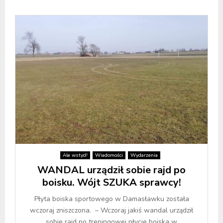
Ale wstyd!
Wiadomości
Wydarzenia
WANDAL urządził sobie rajd po
boisku. Wójt SZUKA sprawcy!
Płyta boiska sportowego w Damasławku została
wczoraj zniszczona. – Wczoraj jakiś wandal urządził
sobie rajd po treningowej płycie boiska w