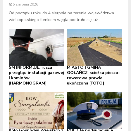
5 sierpnia 2026
Od początku roku do 4 sierpnia na terenie województwa
wielkopolskiego tlenkiem węgla podtruło się już...
SM INFORMUJE: rusza
MIASTO I GMINA
przegląd instalacji gazowej
GOŁAŃCZ: ścieżka pieszo-
i kominów
rowerowa prawie
[HARMONOGRAM]
ukończona [FOTO]
Koło Gospodyń Wiejskich z
POLICJA podsumowuje