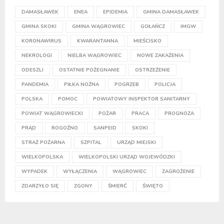
DAMASŁAWEK
ENEA
EPIDEMIA
GMINA DAMASŁAWEK
GMINA SKOKI
GMINA WĄGROWIEC
GOŁAŃCZ
IMGW
KORONAWIRUS
KWARANTANNA
MIEŚCISKO
NEKROLOGI
NIELBA WĄGROWIEC
NOWE ZAKAŻENIA
ODESZLI
OSTATNIE POŻEGNANIE
OSTRZEŻENIE
PANDEMIA
PIŁKA NOŻNA
POGRZEB
POLICJA
POLSKA
POMOC
POWIATOWY INSPEKTOR SANITARNY
POWIAT WĄGROWIECKI
POŻAR
PRACA
PROGNOZA
PRĄD
ROGOŹNO
SANPEID
SKOKI
STRAŻ POŻARNA
SZPITAL
URZĄD MIEJSKI
WIELKOPOLSKA
WIELKOPOLSKI URZĄD WOJEWÓDZKI
WYPADEK
WYŁĄCZENIA
WĄGROWIEC
ZAGROŻENIE
ZDARZYŁO SIĘ
ZGONY
ŚMIERĆ
ŚWIĘTO