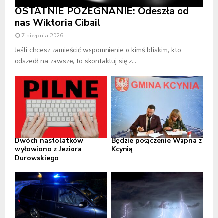
OSTATNIE POŻEGNANIE: Odeszła od
nas Wiktoria Cibail
7 sierpnia 2026
Jeśli chcesz zamieścić wspomnienie o kimś bliskim, kto
odszedł na zawsze, to skontaktuj się z...
Dwóch nastolatków
Będzie połączenie Wapna z
wyłowiono z Jeziora
Kcynią
Durowskiego