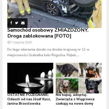
Samochód osobowy ZMIAŻDŻONY.
Droga zablokowana [FOTO]
7 sierpnia 2026
Do tego zdarzenia doszło na drodze krajowej nr 11 w
miejscowości Grabatka koło Rogoźna. Piątek,...
OSTATNIE POŻEGNANIE:
Nie kupuj, adoptuj.
Odeszli od nas Józef Kucz,
Zwierzęta z Wągrowca
Janina Brzostowska
czekają na nowe domy