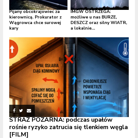
Pijany obcokrajowiec za
IMGW OSTRZEGA:
kierownicą. Prokurator z
możliwe u nas BURZE,
Wągrowca chce surowej
DESZCZ oraz silny WIATR,
kary
a lokalnie...
STRAŻ POŻARNA: podczas upałów
rośnie ryzyko zatrucia się tlenkiem węgla
[FILM]