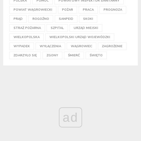
POLSKA
POMOC
POWIATOWY INSPEKTOR SANITARNY
POWIAT WĄGROWIECKI
POŻAR
PRACA
PROGNOZA
PRĄD
ROGOŹNO
SANPEID
SKOKI
STRAŻ POŻARNA
SZPITAL
URZĄD MIEJSKI
WIELKOPOLSKA
WIELKOPOLSKI URZĄD WOJEWÓDZKI
WYPADEK
WYŁĄCZENIA
WĄGROWIEC
ZAGROŻENIE
ZDARZYŁO SIĘ
ZGONY
ŚMIERĆ
ŚWIĘTO
ad