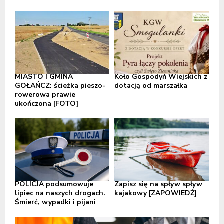
MIASTO I GMINA
Koło Gospodyń Wiejskich z
GOŁAŃCZ: ścieżka pieszo-
dotacją od marszałka
rowerowa prawie
ukończona [FOTO]
POLICJA podsumowuje
Zapisz się na spływ spływ
lipiec na naszych drogach.
kajakowy [ZAPOWIEDŹ]
Śmierć, wypadki i pijani