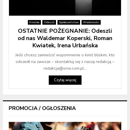
Kronika
Odeszli
Społeczeństwo
Wiadomości
OSTATNIE POŻEGNANIE: Odeszli
od nas Waldemar Koperski, Roman
Kwiatek, Irena Urbańska
Jeśli chcesz zamieścić wspomnienie o kimś bliskim, kto
odszedł na zawsze – skontaktuj się z naszą redakcją –
redakcja@onw.com.pl...
Czytaj więcej
PROMOCJA / OGŁOSZENIA