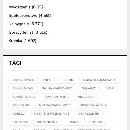
Wydarzenia
(6 692)
Społeczeństwo
(4 568)
Na sygnale
(3 771)
Gorący temat
(3 518)
Kronika
(1 692)
TAGI
DAMASŁAWEK
ENEA
EPIDEMIA
GMINA DAMASŁAWEK
GMINA SKOKI
GMINA WĄGROWIEC
GOŁAŃCZ
IMGW
KORONAWIRUS
KWARANTANNA
MIEŚCISKO
NEKROLOGI
NIELBA WĄGROWIEC
NOWE ZAKAŻENIA
ODESZLI
OSTATNIE POŻEGNANIE
OSTRZEŻENIE
PANDEMIA
PIŁKA NOŻNA
POGRZEB
POLICJA