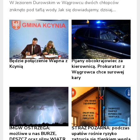
W Jeziorem Durowskim w Wągrowcu dwóch chłopców
zniknęło pod taflą wody. Jak się dowiadujemy, dzisiaj,...
Będzie połączenie Wapna z
Pijany obcokrajowiec za
Kcynią
kierownicą. Prokurator z
Wągrowca chce surowej
kary
IMGW OSTRZEGA:
STRAŻ POŻARNA: podczas
możliwe u nas BURZE,
upałów rośnie ryzyko
DESZCZ oraz silny WIATR,
zatrucia się tlenkiem węgla