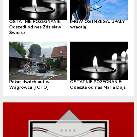
OSTATNIE POŻEGNANIE:
IMGW OSTRZEGA: UPAŁY
Odszedł od nas Zdzisław
wracają
Świercz
Pożar dwóch aut w
OSTATNIE POŻEGNANIE:
Wągrowcu [FOTO]
Odeszła od nas Maria Dojs