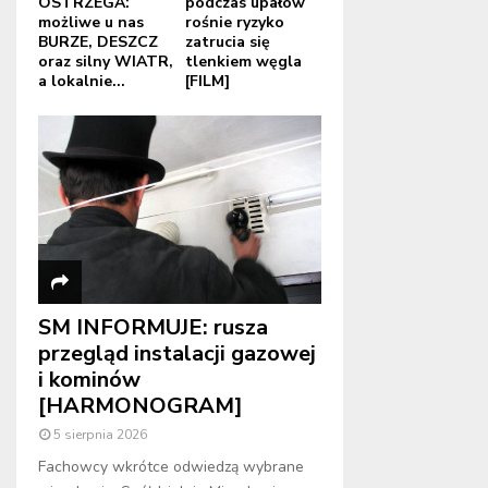
OSTRZEGA:
podczas upałów
możliwe u nas
rośnie ryzyko
BURZE, DESZCZ
zatrucia się
oraz silny WIATR,
tlenkiem węgla
a lokalnie...
[FILM]
SM INFORMUJE: rusza
przegląd instalacji gazowej
i kominów
[HARMONOGRAM]
5 sierpnia 2026
Fachowcy wkrótce odwiedzą wybrane