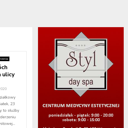
rzenia
óch
ulicy
2020
działkowy
ałek, 23
y to służby
derzeniu
łowej...