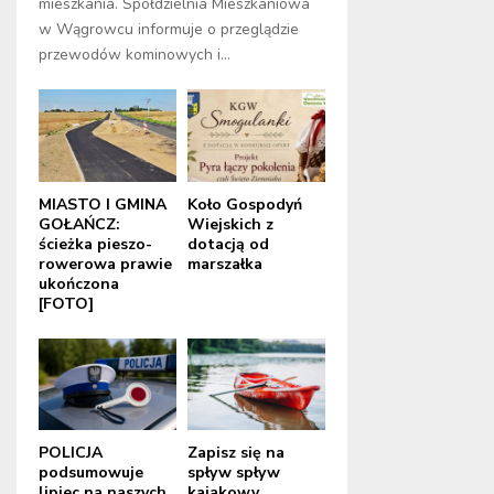
mieszkania. Spółdzielnia Mieszkaniowa
w Wągrowcu informuje o przeglądzie
przewodów kominowych i...
MIASTO I GMINA
Koło Gospodyń
GOŁAŃCZ:
Wiejskich z
ścieżka pieszo-
dotacją od
rowerowa prawie
marszałka
ukończona
[FOTO]
POLICJA
Zapisz się na
podsumowuje
spływ spływ
lipiec na naszych
kajakowy