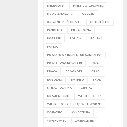
NEKROLOGI
NIELBA WĄGROWIEC
NOWE ZAKAŻENIA
ODESZLI
OSTATNIE POŻEGNANIE
OSTRZEŻENIE
PANDEMIA
PIŁKA NOŻNA
POGRZEB
POLICJA
POLSKA
POMOC
POWIATOWY INSPEKTOR SANITARNY
POWIAT WĄGROWIECKI
POŻAR
PRACA
PROGNOZA
PRĄD
ROGOŹNO
SANPEID
SKOKI
STRAŻ POŻARNA
SZPITAL
URZĄD MIEJSKI
WIELKOPOLSKA
WIELKOPOLSKI URZĄD WOJEWÓDZKI
WYPADEK
WYŁĄCZENIA
WĄGROWIEC
ZAGROŻENIE