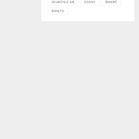
ZDARZYŁO SIĘ
ZGONY
ŚMIERĆ
ŚWIĘTO