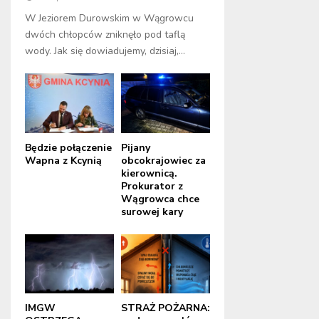
W Jeziorem Durowskim w Wągrowcu
dwóch chłopców zniknęło pod taflą
wody. Jak się dowiadujemy, dzisiaj,...
Będzie połączenie
Pijany
Wapna z Kcynią
obcokrajowiec za
kierownicą.
Prokurator z
Wągrowca chce
surowej kary
IMGW
STRAŻ POŻARNA: