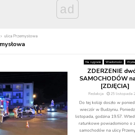
ad
ulica Przemysłowa
zemysłowa
Na sygnale
Wiadomości
Wyda
ZDERZENIE dw
SAMOCHODÓW na 
[ZDJĘCIA]
Redakcja
25 listopada 
Do tej kolizji doszło w ponie
wieczór w Budzyniu. Poniedzi
listopada, godzina 19.57. Wted
ratunkowe powiadomiono o z
samochodów na ulicy Przemys