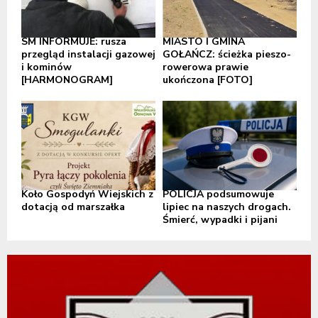
SM INFORMUJE: rusza
MIASTO I GMINA
przegląd instalacji gazowej
GOŁAŃCZ: ścieżka pieszo-
i kominów
rowerowa prawie
[HARMONOGRAM]
ukończona [FOTO]
Koło Gospodyń Wiejskich z
POLICJA podsumowuje
dotacją od marszałka
lipiec na naszych drogach.
Śmierć, wypadki i pijani