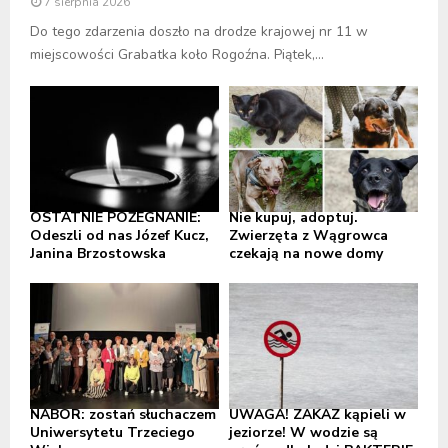
7 sierpnia 2026
Do tego zdarzenia doszło na drodze krajowej nr 11 w
miejscowości Grabatka koło Rogoźna. Piątek,...
OSTATNIE POŻEGNANIE:
Nie kupuj, adoptuj.
Odeszli od nas Józef Kucz,
Zwierzęta z Wągrowca
Janina Brzostowska
czekają na nowe domy
NABÓR: zostań słuchaczem
UWAGA! ZAKAZ kąpieli w
Uniwersytetu Trzeciego
jeziorze! W wodzie są