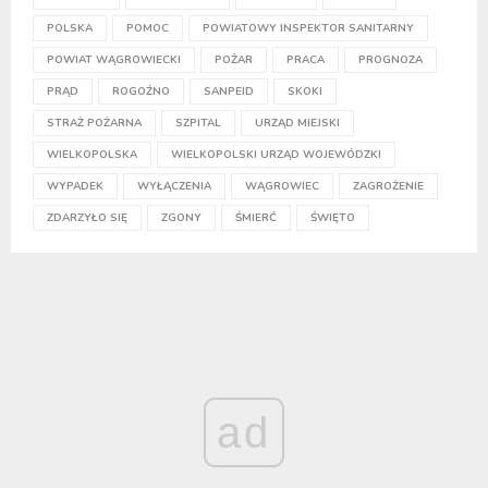
POLSKA
POMOC
POWIATOWY INSPEKTOR SANITARNY
POWIAT WĄGROWIECKI
POŻAR
PRACA
PROGNOZA
PRĄD
ROGOŹNO
SANPEID
SKOKI
STRAŻ POŻARNA
SZPITAL
URZĄD MIEJSKI
WIELKOPOLSKA
WIELKOPOLSKI URZĄD WOJEWÓDZKI
WYPADEK
WYŁĄCZENIA
WĄGROWIEC
ZAGROŻENIE
ZDARZYŁO SIĘ
ZGONY
ŚMIERĆ
ŚWIĘTO
ad