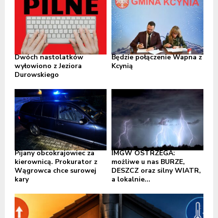
Dwóch nastolatków
Będzie połączenie Wapna z
wyłowiono z Jeziora
Kcynią
Durowskiego
Pijany obcokrajowiec za
IMGW OSTRZEGA:
kierownicą. Prokurator z
możliwe u nas BURZE,
Wągrowca chce surowej
DESZCZ oraz silny WIATR,
kary
a lokalnie...