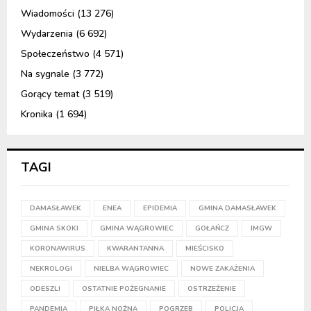
Wiadomości
(13 276)
Wydarzenia
(6 692)
Społeczeństwo
(4 571)
Na sygnale
(3 772)
Gorący temat
(3 519)
Kronika
(1 694)
TAGI
DAMASŁAWEK
ENEA
EPIDEMIA
GMINA DAMASŁAWEK
GMINA SKOKI
GMINA WĄGROWIEC
GOŁAŃCZ
IMGW
KORONAWIRUS
KWARANTANNA
MIEŚCISKO
NEKROLOGI
NIELBA WĄGROWIEC
NOWE ZAKAŻENIA
ODESZLI
OSTATNIE POŻEGNANIE
OSTRZEŻENIE
PANDEMIA
PIŁKA NOŻNA
POGRZEB
POLICJA