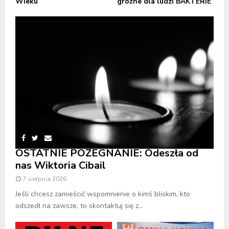
Wieku
groźne dla ludzi BAKTERIE
OSTATNIE POŻEGNANIE: Odeszła od
nas Wiktoria Cibail
7 sierpnia 2026
Jeśli chcesz zamieścić wspomnienie o kimś bliskim, kto
odszedł na zawsze, to skontaktuj się z...