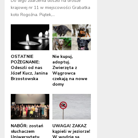
Do tego zdarzenia doszło na drodze
krajowej nr 11 w miejscowości Grabatka
koło Rogoźna. Piątek,...
OSTATNIE
Nie kupuj,
POŻEGNANIE:
adoptuj.
Odeszli od nas
Zwierzęta z
Józef Kucz, Janina
Wągrowca
Brzostowska
czekają na nowe
domy
NABÓR: zostań
UWAGA! ZAKAZ
słuchaczem
kąpieli w jeziorze!
Uniwersytetu
W wodzie są