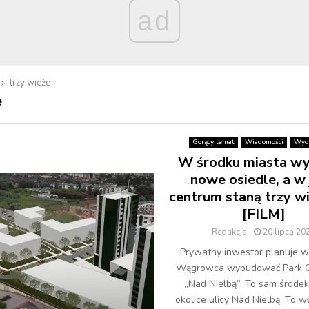
ad
trzy wieże
e
Gorący temat
Wiadomości
Wyda
W środku miasta wy
nowe osiedle, a w
centrum staną trzy w
[FILM]
Redakcja
20 lipca 20
Prywatny inwestor planuje w
Wągrowca wybudować Park O
„Nad Nielbą”. To sam środek
okolice ulicy Nad Nielbą. To w