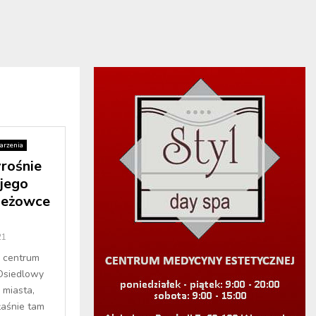
rzenia
rośnie
 jego
ieżowce
21
 centrum
siedlowy
 miasta,
łaśnie tam