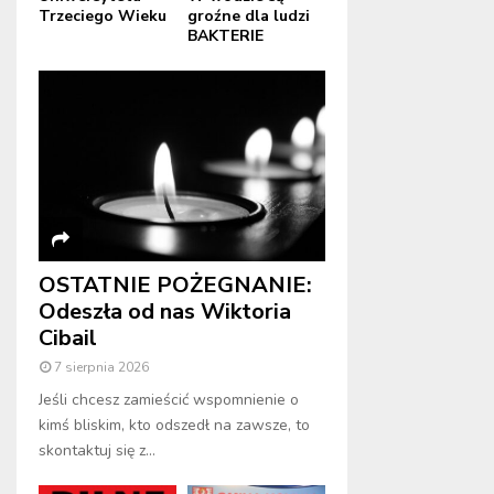
Trzeciego Wieku
groźne dla ludzi
BAKTERIE
OSTATNIE POŻEGNANIE:
Odeszła od nas Wiktoria
Cibail
7 sierpnia 2026
Jeśli chcesz zamieścić wspomnienie o
kimś bliskim, kto odszedł na zawsze, to
skontaktuj się z...