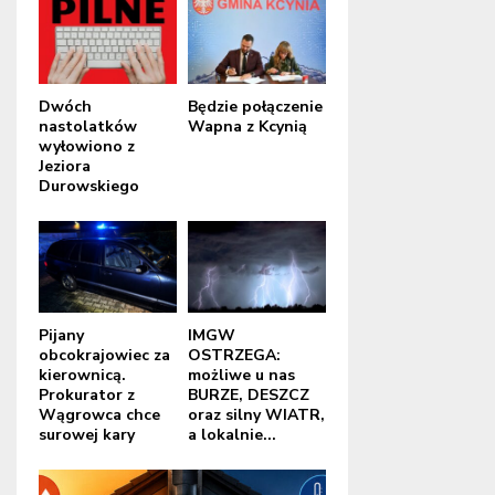
Dwóch
Będzie połączenie
nastolatków
Wapna z Kcynią
wyłowiono z
Jeziora
Durowskiego
Pijany
IMGW
obcokrajowiec za
OSTRZEGA:
kierownicą.
możliwe u nas
Prokurator z
BURZE, DESZCZ
Wągrowca chce
oraz silny WIATR,
surowej kary
a lokalnie...