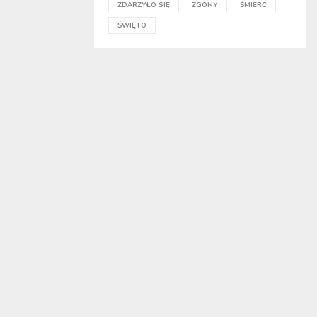
ZDARZYŁO SIĘ
ZGONY
ŚMIERĆ
ŚWIĘTO