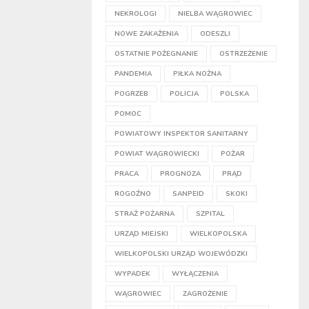
NEKROLOGI
NIELBA WĄGROWIEC
NOWE ZAKAŻENIA
ODESZLI
OSTATNIE POŻEGNANIE
OSTRZEŻENIE
PANDEMIA
PIŁKA NOŻNA
POGRZEB
POLICJA
POLSKA
POMOC
POWIATOWY INSPEKTOR SANITARNY
POWIAT WĄGROWIECKI
POŻAR
PRACA
PROGNOZA
PRĄD
ROGOŹNO
SANPEID
SKOKI
STRAŻ POŻARNA
SZPITAL
URZĄD MIEJSKI
WIELKOPOLSKA
WIELKOPOLSKI URZĄD WOJEWÓDZKI
WYPADEK
WYŁĄCZENIA
WĄGROWIEC
ZAGROŻENIE