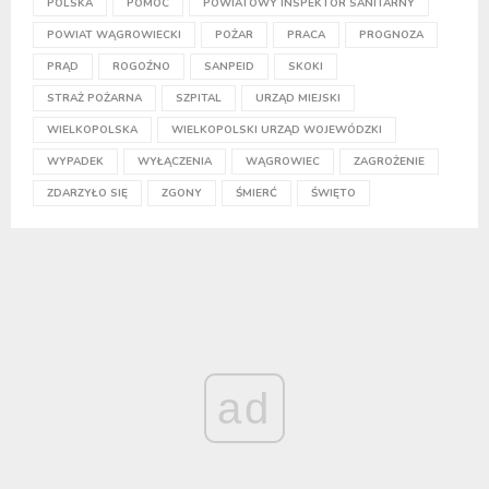
POLSKA
POMOC
POWIATOWY INSPEKTOR SANITARNY
POWIAT WĄGROWIECKI
POŻAR
PRACA
PROGNOZA
PRĄD
ROGOŹNO
SANPEID
SKOKI
STRAŻ POŻARNA
SZPITAL
URZĄD MIEJSKI
WIELKOPOLSKA
WIELKOPOLSKI URZĄD WOJEWÓDZKI
WYPADEK
WYŁĄCZENIA
WĄGROWIEC
ZAGROŻENIE
ZDARZYŁO SIĘ
ZGONY
ŚMIERĆ
ŚWIĘTO
ad