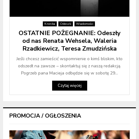
Kronika
Odeszli
Wiadomości
OSTATNIE POŻEGNANIE: Odeszły
od nas Renata Wehsela, Waleria
Rzadkiewicz, Teresa Zmudzińska
Jeśli chcesz zamieścić wspomnienie o kimś bliskim, kto
odszedł na zawsze – skontaktuj się z naszą redakcją.
Pogrzeb pana Macieja odbędzie się w sobotę 29...
Czytaj więcej
PROMOCJA / OGŁOSZENIA