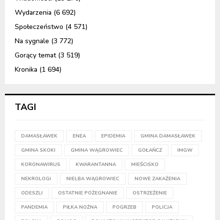
Wydarzenia
(6 692)
Społeczeństwo
(4 571)
Na sygnale
(3 772)
Gorący temat
(3 519)
Kronika
(1 694)
TAGI
DAMASŁAWEK
ENEA
EPIDEMIA
GMINA DAMASŁAWEK
GMINA SKOKI
GMINA WĄGROWIEC
GOŁAŃCZ
IMGW
KORONAWIRUS
KWARANTANNA
MIEŚCISKO
NEKROLOGI
NIELBA WĄGROWIEC
NOWE ZAKAŻENIA
ODESZLI
OSTATNIE POŻEGNANIE
OSTRZEŻENIE
PANDEMIA
PIŁKA NOŻNA
POGRZEB
POLICJA