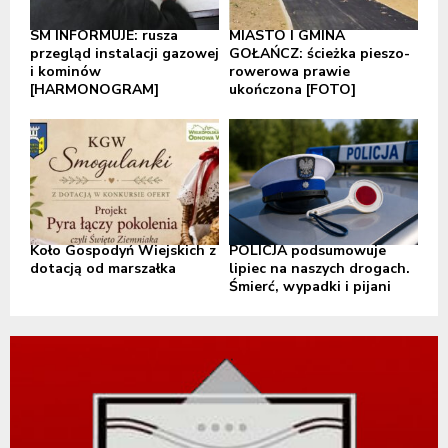
SM INFORMUJE: rusza
MIASTO I GMINA
przegląd instalacji gazowej
GOŁAŃCZ: ścieżka pieszo-
i kominów
rowerowa prawie
[HARMONOGRAM]
ukończona [FOTO]
Koło Gospodyń Wiejskich z
POLICJA podsumowuje
dotacją od marszałka
lipiec na naszych drogach.
Śmierć, wypadki i pijani