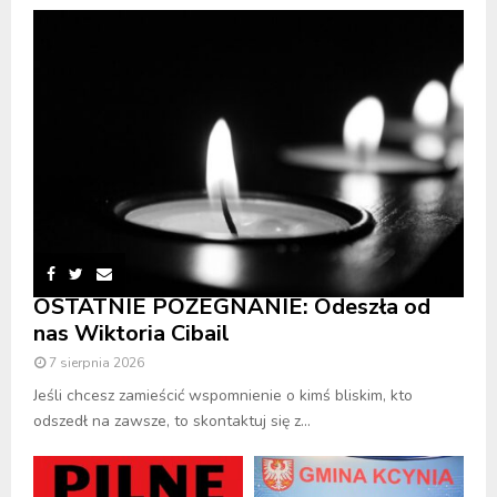
OSTATNIE POŻEGNANIE: Odeszła od
nas Wiktoria Cibail
7 sierpnia 2026
Jeśli chcesz zamieścić wspomnienie o kimś bliskim, kto
odszedł na zawsze, to skontaktuj się z...