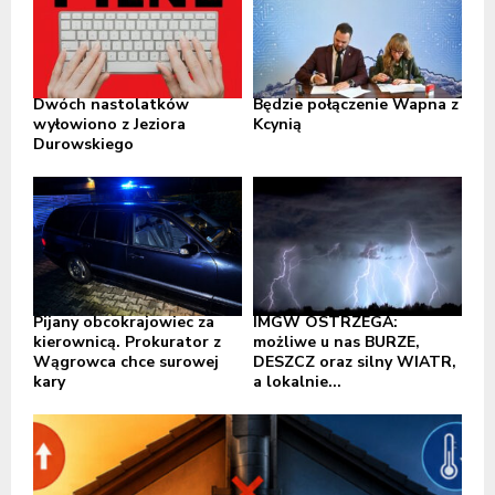
Dwóch nastolatków
Będzie połączenie Wapna z
wyłowiono z Jeziora
Kcynią
Durowskiego
Pijany obcokrajowiec za
IMGW OSTRZEGA:
kierownicą. Prokurator z
możliwe u nas BURZE,
Wągrowca chce surowej
DESZCZ oraz silny WIATR,
kary
a lokalnie...