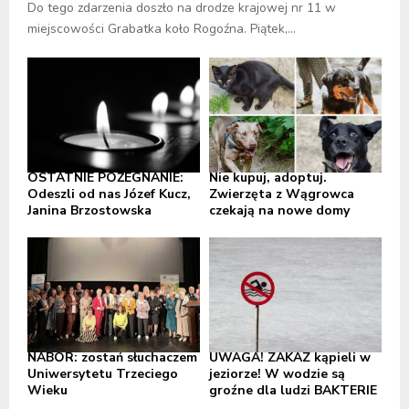
Do tego zdarzenia doszło na drodze krajowej nr 11 w
miejscowości Grabatka koło Rogoźna. Piątek,...
OSTATNIE POŻEGNANIE:
Nie kupuj, adoptuj.
Odeszli od nas Józef Kucz,
Zwierzęta z Wągrowca
Janina Brzostowska
czekają na nowe domy
NABÓR: zostań słuchaczem
UWAGA! ZAKAZ kąpieli w
Uniwersytetu Trzeciego
jeziorze! W wodzie są
Wieku
groźne dla ludzi BAKTERIE