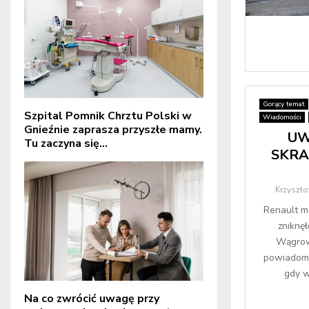
Gorący temat
Szpital Pomnik Chrztu Polski w
Wiadomości
Gnieźnie zaprasza przyszłe mamy.
UW
Tu zaczyna się...
SKRA
Krzyszto
Renault m
zniknęł
Wągrow
powiadomio
gdy w
Na co zwrócić uwagę przy