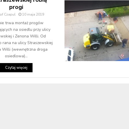
progi
tof Czapul
10 maja 2019
ie trwa montaż progów
jących na osiedlu przy ulicy
wskiej i Zenona Willi. Od
o rana na ulicy Straszewskiej
a Willi (wewnętrzna droga
osiedlowa)...
Czytaj więcej