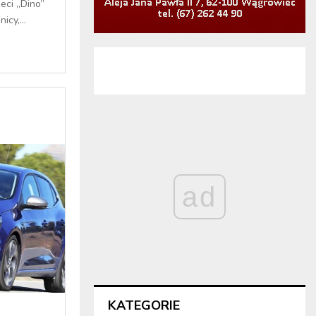
eci „Dino”
cy,...
ad
KATEGORIE