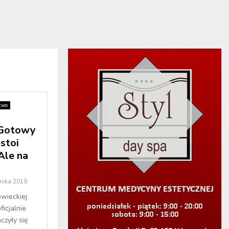
two
 Gotowy
stoi
Ale na
nika 2019
owieckiej
ficjalnie
czyły się