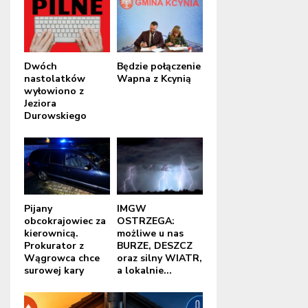
Dwóch
Będzie połączenie
nastolatków
Wapna z Kcynią
wyłowiono z
Jeziora
Durowskiego
Pijany
IMGW
obcokrajowiec za
OSTRZEGA:
kierownicą.
możliwe u nas
Prokurator z
BURZE, DESZCZ
Wągrowca chce
oraz silny WIATR,
surowej kary
a lokalnie...