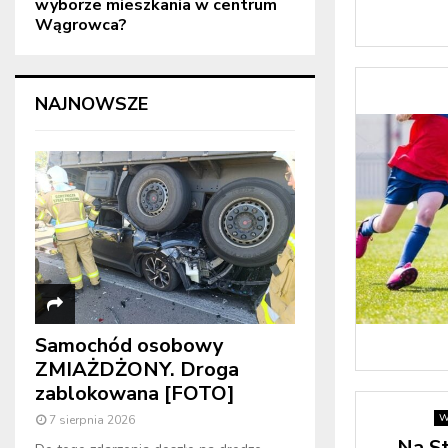
wyborze mieszkania w centrum
Wągrowca?
NAJNOWSZE
Samochód osobowy
ZMIAŻDŻONY. Droga
zablokowana [FOTO]
W
7 sierpnia 2026
Na St