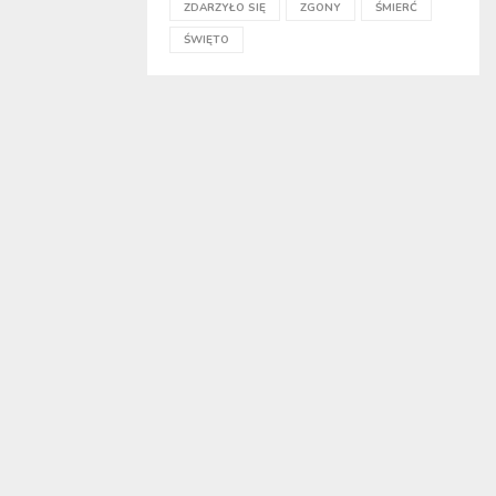
ZDARZYŁO SIĘ
ZGONY
ŚMIERĆ
ŚWIĘTO