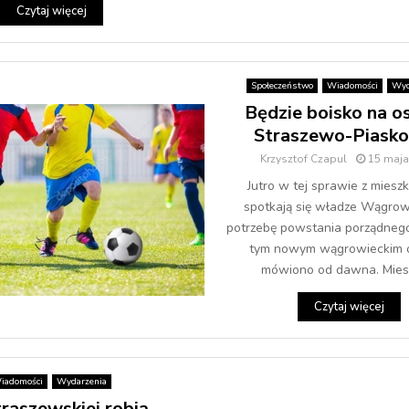
Czytaj więcej
Społeczeństwo
Wiadomości
Wyd
Będzie boisko na o
Straszewo-Piask
Krzysztof Czapul
15 maja
Jutro w tej sprawie z miesz
spotkają się władze Wągro
potrzebę powstania porządnego
tym nowym wągrowieckim o
mówiono od dawna. Miesz
Czytaj więcej
iadomości
Wydarzenia
raszewskiej robią