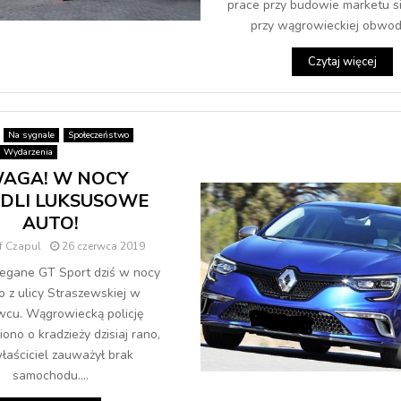
prace przy budowie marketu si
przy wągrowieckiej obwodni
Czytaj więcej
Na sygnale
Społeczeństwo
Wydarzenia
AGA! W NOCY
DLI LUKSUSOWE
AUTO!
f Czapul
26 czerwca 2019
egane GT Sport dziś w nocy
o z ulicy Straszewskiej w
cu. Wągrowiecką policję
no o kradzieży dzisiaj rano,
łaściciel zauważył brak
samochodu....