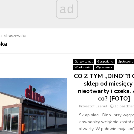
ad
straszewska
ska
Gorący temat
Gospodarka
Społeczeńs
Wiadomości
Wydarzenia
CO Z TYM „DINO”?!
sklep od miesięcy 
nieotwarty i czeka. 
co? [FOTO]
Krzysztof Czapul
15 paździer
Sklep sieci „Dino” przy wągr
obwodnicy wciąż nie został o
otwarty. W połowie maja koń