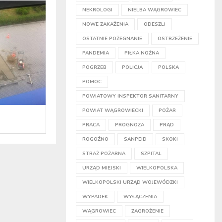
NEKROLOGI
NIELBA WĄGROWIEC
NOWE ZAKAŻENIA
ODESZLI
OSTATNIE POŻEGNANIE
OSTRZEŻENIE
PANDEMIA
PIŁKA NOŻNA
POGRZEB
POLICJA
POLSKA
POMOC
POWIATOWY INSPEKTOR SANITARNY
POWIAT WĄGROWIECKI
POŻAR
PRACA
PROGNOZA
PRĄD
ROGOŹNO
SANPEID
SKOKI
STRAŻ POŻARNA
SZPITAL
URZĄD MIEJSKI
WIELKOPOLSKA
WIELKOPOLSKI URZĄD WOJEWÓDZKI
WYPADEK
WYŁĄCZENIA
WĄGROWIEC
ZAGROŻENIE