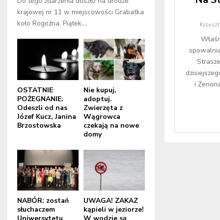
Do tego zdarzenia doszło na drodze
krajowej nr 11 w miejscowości Grabatka
koło Rogoźna. Piątek,...
Krzysz
Właśn
spowalnia
Strasze
dzisiejszeg
i Zenon
OSTATNIE
Nie kupuj,
POŻEGNANIE:
adoptuj.
Odeszli od nas
Zwierzęta z
Józef Kucz, Janina
Wągrowca
Brzostowska
czekają na nowe
domy
NABÓR: zostań
UWAGA! ZAKAZ
słuchaczem
kąpieli w jeziorze!
Uniwersytetu
W wodzie są