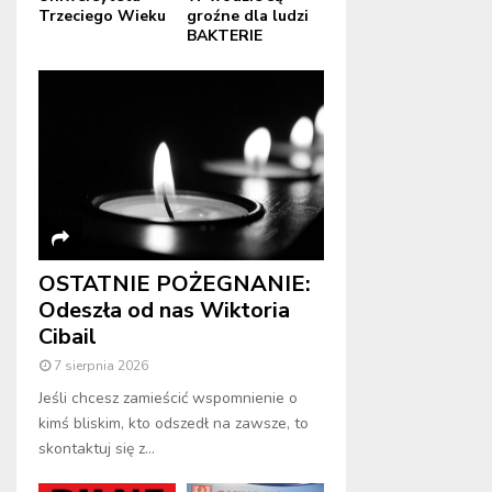
Trzeciego Wieku
groźne dla ludzi
BAKTERIE
OSTATNIE POŻEGNANIE:
Odeszła od nas Wiktoria
Cibail
7 sierpnia 2026
Jeśli chcesz zamieścić wspomnienie o
kimś bliskim, kto odszedł na zawsze, to
skontaktuj się z...