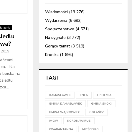
Wiadomości
(13 276)
Wydarzenia
(6 692)
arzenia
Społeczeństwo
(4 571)
siedlu
Na sygnale
(3 772)
owa?
Gorący temat
(3 519)
 2019
Kronika
(1 694)
kańcami
wca. Na
 boiska na
TAGI
siedlu
ka...
DAMASŁAWEK
ENEA
EPIDEMIA
GMINA DAMASŁAWEK
GMINA SKOKI
GMINA WĄGROWIEC
GOŁAŃCZ
IMGW
KORONAWIRUS
KWARANTANNA
MIEŚCISKO