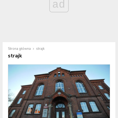
ad
Strona główna
strajk
strajk