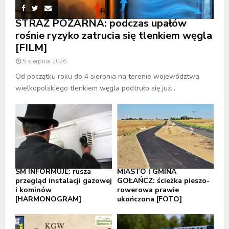
STRAŻ POŻARNA: podczas upałów
rośnie ryzyko zatrucia się tlenkiem węgla
[FILM]
5 sierpnia 2026
Od początku roku do 4 sierpnia na terenie województwa
wielkopolskiego tlenkiem węgla podtruło się już...
SM INFORMUJE: rusza
MIASTO I GMINA
przegląd instalacji gazowej
GOŁAŃCZ: ścieżka pieszo-
i kominów
rowerowa prawie
[HARMONOGRAM]
ukończona [FOTO]