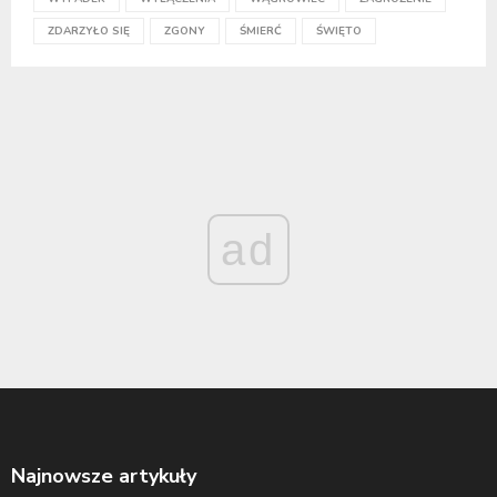
ZDARZYŁO SIĘ
ZGONY
ŚMIERĆ
ŚWIĘTO
ad
Najnowsze artykuły