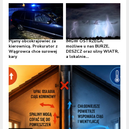
Pijany obcokrajowiec za
IMGW OSTRZEGA:
kierownicą. Prokurator z
możliwe u nas BURZE,
Wągrowca chce surowej
DESZCZ oraz silny WIATR,
kary
a lokalnie...