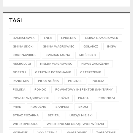
TAGI
DAMASŁAWEK
ENEA
EPIDEMIA
GMINA DAMASŁAWEK
GMINA SKOKI
GMINA WĄGROWIEC
GOŁAŃCZ
IMGW
KORONAWIRUS
KWARANTANNA
MIEŚCISKO
NEKROLOGI
NIELBA WĄGROWIEC
NOWE ZAKAŻENIA
ODESZLI
OSTATNIE POŻEGNANIE
OSTRZEŻENIE
PANDEMIA
PIŁKA NOŻNA
POGRZEB
POLICJA
POLSKA
POMOC
POWIATOWY INSPEKTOR SANITARNY
POWIAT WĄGROWIECKI
POŻAR
PRACA
PROGNOZA
PRĄD
ROGOŹNO
SANPEID
SKOKI
STRAŻ POŻARNA
SZPITAL
URZĄD MIEJSKI
WIELKOPOLSKA
WIELKOPOLSKI URZĄD WOJEWÓDZKI
WYPADEK
WYŁĄCZENIA
WĄGROWIEC
ZAGROŻENIE