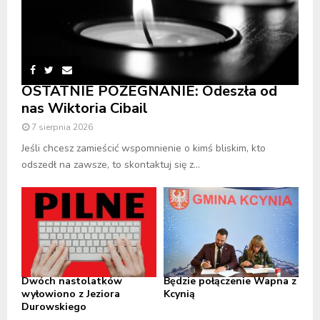
OSTATNIE POŻEGNANIE: Odeszła od
nas Wiktoria Cibail
7 sierpnia 2026
Jeśli chcesz zamieścić wspomnienie o kimś bliskim, kto
odszedł na zawsze, to skontaktuj się z...
Dwóch nastolatków
Będzie połączenie Wapna z
wyłowiono z Jeziora
Kcynią
Durowskiego