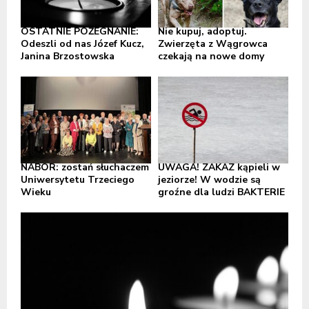
OSTATNIE POŻEGNANIE:
Nie kupuj, adoptuj.
Odeszli od nas Józef Kucz,
Zwierzęta z Wągrowca
Janina Brzostowska
czekają na nowe domy
NABÓR: zostań słuchaczem
UWAGA! ZAKAZ kąpieli w
Uniwersytetu Trzeciego
jeziorze! W wodzie są
Wieku
groźne dla ludzi BAKTERIE