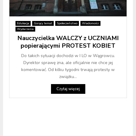
Edukacja
Gorący temat
Społeczeństwo
Wiadomości
Wydarzenia
Nauczycielka WALCZY z UCZNIAMI
popierającymi PROTEST KOBIET
Do takich sytuacji dochodzi w I LO w Wągrowcu.
Dyrektor sprawę zna, ale oficjalnie nie chce jej
komentować. Od kilku tygodni trwają protesty w
związku...
Czytaj więcej