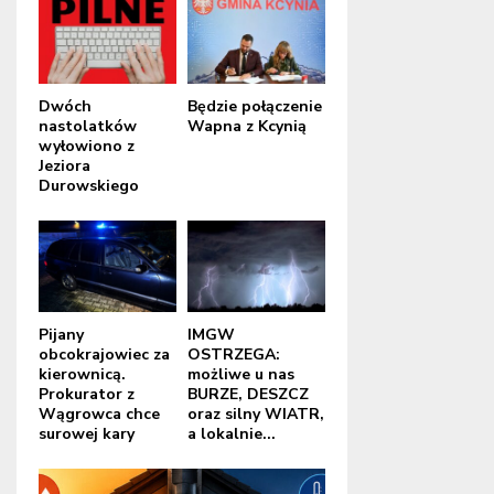
Dwóch
Będzie połączenie
nastolatków
Wapna z Kcynią
wyłowiono z
Jeziora
Durowskiego
Pijany
IMGW
obcokrajowiec za
OSTRZEGA:
kierownicą.
możliwe u nas
Prokurator z
BURZE, DESZCZ
Wągrowca chce
oraz silny WIATR,
surowej kary
a lokalnie...