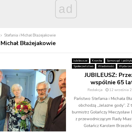
ad
Stefania i Michał Błażejakowie
i Michał Błażejakowie
Jubileusze
Kronika
Samorząd i polityk
Społeczeństwo
Wiadomości
Wydarzen
JUBILEUSZ: Przeż
wspólnie 65 la
Redakcja
12 września 
Państwo Stefania i Michała Bł
obchodzą „żelazne gody”. Z te
burmistrz Gołańczy Mieczysław 
z przewodniczącym Rady Miast
Gołańcz Karolem Brzezińsk