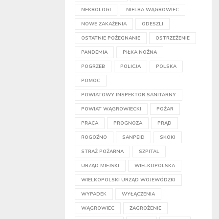
NEKROLOGI
NIELBA WĄGROWIEC
NOWE ZAKAŻENIA
ODESZLI
OSTATNIE POŻEGNANIE
OSTRZEŻENIE
PANDEMIA
PIŁKA NOŻNA
POGRZEB
POLICJA
POLSKA
POMOC
POWIATOWY INSPEKTOR SANITARNY
POWIAT WĄGROWIECKI
POŻAR
PRACA
PROGNOZA
PRĄD
ROGOŹNO
SANPEID
SKOKI
STRAŻ POŻARNA
SZPITAL
URZĄD MIEJSKI
WIELKOPOLSKA
WIELKOPOLSKI URZĄD WOJEWÓDZKI
WYPADEK
WYŁĄCZENIA
WĄGROWIEC
ZAGROŻENIE