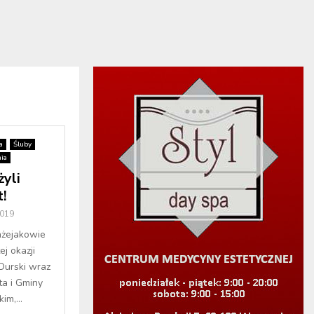
a
Śluby
ia
yli
t!
2019
ażejakowie
j okazji
Durski wraz
a i Gminy
im,...