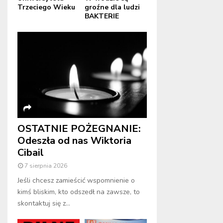
Trzeciego Wieku
groźne dla ludzi
BAKTERIE
OSTATNIE POŻEGNANIE:
Odeszła od nas Wiktoria
Cibail
7 sierpnia 2026
Jeśli chcesz zamieścić wspomnienie o
kimś bliskim, kto odszedł na zawsze, to
skontaktuj się z...