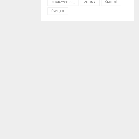
ZDARZYŁO SIĘ
ZGONY
ŚMIERĆ
ŚWIĘTO