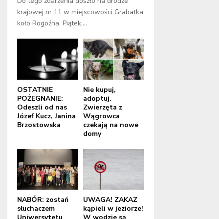
Do tego zdarzenia doszło na drodze
krajowej nr 11 w miejscowości Grabatka
koło Rogoźna. Piątek,...
OSTATNIE
Nie kupuj,
POŻEGNANIE:
adoptuj.
Odeszli od nas
Zwierzęta z
Józef Kucz, Janina
Wągrowca
Brzostowska
czekają na nowe
domy
NABÓR: zostań
UWAGA! ZAKAZ
słuchaczem
kąpieli w jeziorze!
Uniwersytetu
W wodzie są