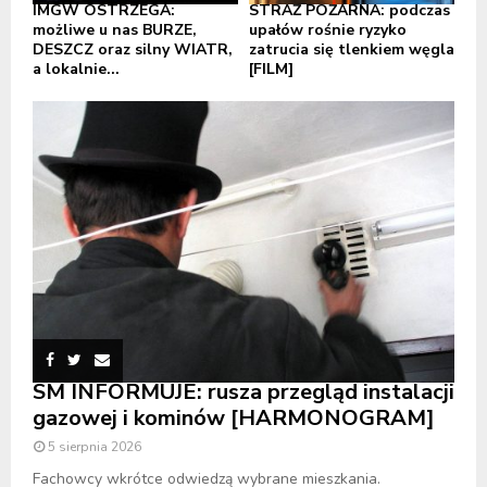
IMGW OSTRZEGA:
STRAŻ POŻARNA: podczas
możliwe u nas BURZE,
upałów rośnie ryzyko
DESZCZ oraz silny WIATR,
zatrucia się tlenkiem węgla
a lokalnie...
[FILM]
SM INFORMUJE: rusza przegląd instalacji
gazowej i kominów [HARMONOGRAM]
5 sierpnia 2026
Fachowcy wkrótce odwiedzą wybrane mieszkania.