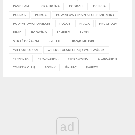
PANDEMIA
PIŁKA NOŻNA
POGRZEB
POLICJA
POLSKA
POMOC
POWIATOWY INSPEKTOR SANITARNY
POWIAT WĄGROWIECKI
POŻAR
PRACA
PROGNOZA
PRĄD
ROGOŹNO
SANPEID
SKOKI
STRAŻ POŻARNA
SZPITAL
URZĄD MIEJSKI
WIELKOPOLSKA
WIELKOPOLSKI URZĄD WOJEWÓDZKI
WYPADEK
WYŁĄCZENIA
WĄGROWIEC
ZAGROŻENIE
ZDARZYŁO SIĘ
ZGONY
ŚMIERĆ
ŚWIĘTO
ad