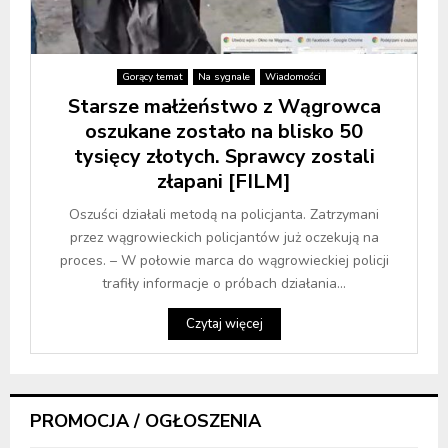
Gorący temat
Na sygnale
Wiadomości
Starsze małżeństwo z Wągrowca
oszukane zostało na blisko 50
tysięcy złotych. Sprawcy zostali
złapani [FILM]
Oszuści działali metodą na policjanta. Zatrzymani
przez wągrowieckich policjantów już oczekują na
proces. – W połowie marca do wągrowieckiej policji
trafiły informacje o próbach działania...
Czytaj więcej
PROMOCJA / OGŁOSZENIA