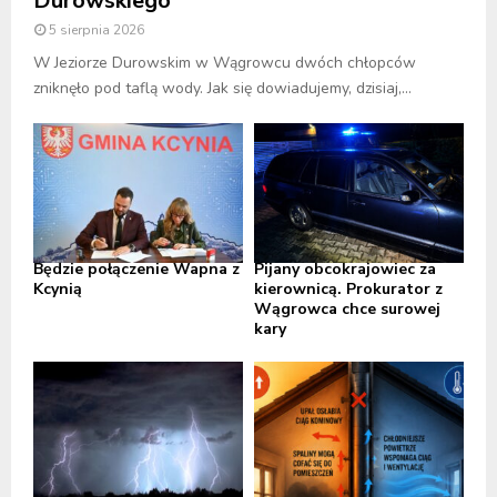
Durowskiego
5 sierpnia 2026
W Jeziorze Durowskim w Wągrowcu dwóch chłopców
zniknęło pod taflą wody. Jak się dowiadujemy, dzisiaj,...
Będzie połączenie Wapna z
Pijany obcokrajowiec za
Kcynią
kierownicą. Prokurator z
Wągrowca chce surowej
kary