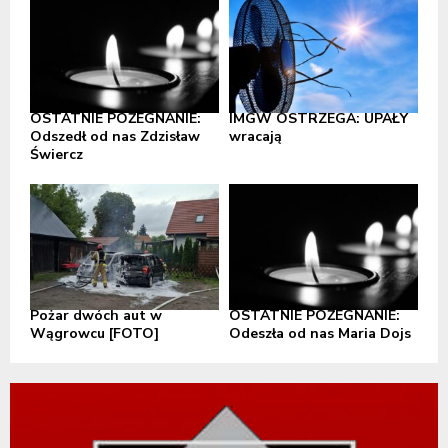
OSTATNIE POŻEGNANIE:
IMGW OSTRZEGA: UPAŁY
Odszedł od nas Zdzisław
wracają
Świercz
Pożar dwóch aut w
OSTATNIE POŻEGNANIE:
Wągrowcu [FOTO]
Odeszła od nas Maria Dojs