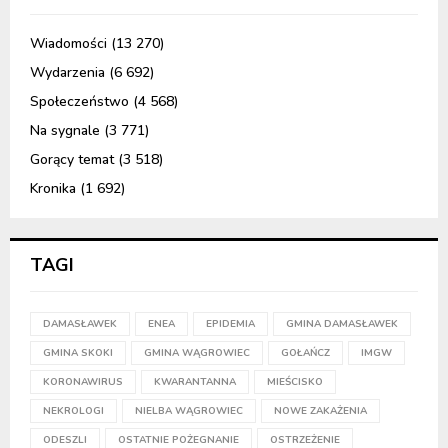
Wiadomości
(13 270)
Wydarzenia
(6 692)
Społeczeństwo
(4 568)
Na sygnale
(3 771)
Gorący temat
(3 518)
Kronika
(1 692)
TAGI
DAMASŁAWEK
ENEA
EPIDEMIA
GMINA DAMASŁAWEK
GMINA SKOKI
GMINA WĄGROWIEC
GOŁAŃCZ
IMGW
KORONAWIRUS
KWARANTANNA
MIEŚCISKO
NEKROLOGI
NIELBA WĄGROWIEC
NOWE ZAKAŻENIA
ODESZLI
OSTATNIE POŻEGNANIE
OSTRZEŻENIE