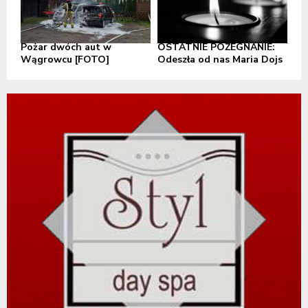
Pożar dwóch aut w
OSTATNIE POŻEGNANIE:
Wągrowcu [FOTO]
Odeszła od nas Maria Dojs