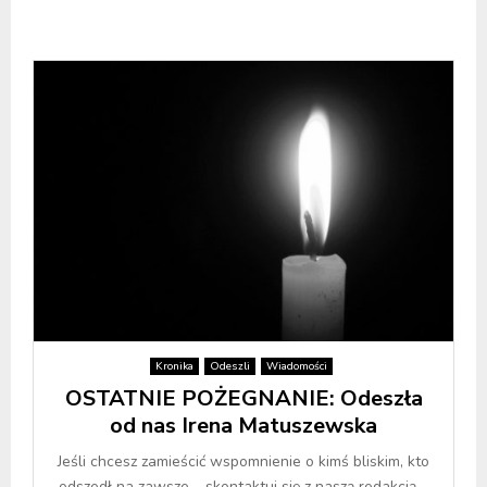
Kronika
Odeszli
Wiadomości
OSTATNIE POŻEGNANIE: Odeszła
od nas Irena Matuszewska
Jeśli chcesz zamieścić wspomnienie o kimś bliskim, kto
odszedł na zawsze – skontaktuj się z naszą redakcją –