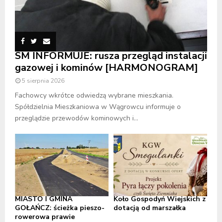
SM INFORMUJE: rusza przegląd instalacji
gazowej i kominów [HARMONOGRAM]
5 sierpnia 2026
Fachowcy wkrótce odwiedzą wybrane mieszkania.
Spółdzielnia Mieszkaniowa w Wągrowcu informuje o
przeglądzie przewodów kominowych i...
MIASTO I GMINA
Koło Gospodyń Wiejskich z
GOŁAŃCZ: ścieżka pieszo-
dotacją od marszałka
rowerowa prawie