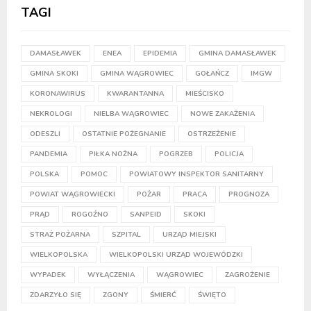
TAGI
DAMASŁAWEK
ENEA
EPIDEMIA
GMINA DAMASŁAWEK
GMINA SKOKI
GMINA WĄGROWIEC
GOŁAŃCZ
IMGW
KORONAWIRUS
KWARANTANNA
MIEŚCISKO
NEKROLOGI
NIELBA WĄGROWIEC
NOWE ZAKAŻENIA
ODESZLI
OSTATNIE POŻEGNANIE
OSTRZEŻENIE
PANDEMIA
PIŁKA NOŻNA
POGRZEB
POLICJA
POLSKA
POMOC
POWIATOWY INSPEKTOR SANITARNY
POWIAT WĄGROWIECKI
POŻAR
PRACA
PROGNOZA
PRĄD
ROGOŹNO
SANPEID
SKOKI
STRAŻ POŻARNA
SZPITAL
URZĄD MIEJSKI
WIELKOPOLSKA
WIELKOPOLSKI URZĄD WOJEWÓDZKI
WYPADEK
WYŁĄCZENIA
WĄGROWIEC
ZAGROŻENIE
ZDARZYŁO SIĘ
ZGONY
ŚMIERĆ
ŚWIĘTO