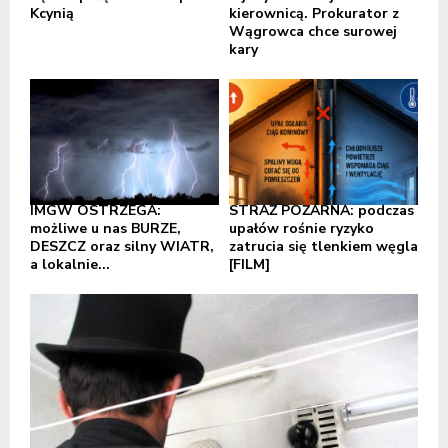
Kcynią
kierownicą. Prokurator z
Wągrowca chce surowej
kary
IMGW OSTRZEGA:
STRAŻ POŻARNA: podczas
możliwe u nas BURZE,
upałów rośnie ryzyko
DESZCZ oraz silny WIATR,
zatrucia się tlenkiem węgla
a lokalnie...
[FILM]