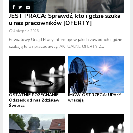
JEST PRACA: Sprawdź, kto i gdzie szuka
u nas pracowników [OFERTY]
4 sierpnia 2026
Powiatowy Urząd Pracy informuje w jakich zawodach i gdzie
szukają teraz pracodawcy. AKTUALNE OFERTY Z...
OSTATNIE POŻEGNANIE:
IMGW OSTRZEGA: UPAŁY
Odszedł od nas Zdzisław
wracają
Świercz