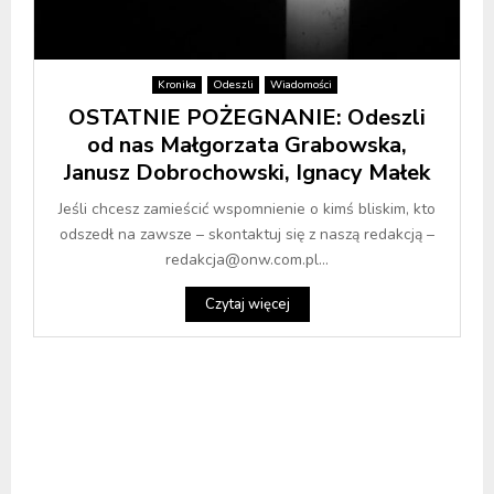
Kronika
Odeszli
Wiadomości
OSTATNIE POŻEGNANIE: Odeszli
od nas Małgorzata Grabowska,
Janusz Dobrochowski, Ignacy Małek
Jeśli chcesz zamieścić wspomnienie o kimś bliskim, kto
odszedł na zawsze – skontaktuj się z naszą redakcją –
redakcja@onw.com.pl...
Czytaj więcej