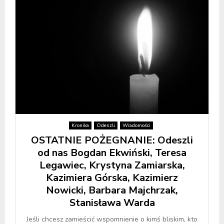
Kronika
Odeszli
Wiadomości
OSTATNIE POŻEGNANIE: Odeszli
od nas Bogdan Ekwiński, Teresa
Legawiec, Krystyna Zamiarska,
Kazimiera Górska, Kazimierz
Nowicki, Barbara Majchrzak,
Stanisława Warda
Jeśli chcesz zamieścić wspomnienie o kimś bliskim, kto