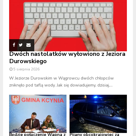
Dwóch nastolatków wyłowiono z Jeziora
Durowskiego
5 sierpnia 2026
W Jeziorze Durowskim w Wągrowcu dwóch chłopców
zniknęło pod taflą wody. Jak się dowiadujemy, dzisiaj,...
Będzie połączenie Wapna z
Pijany obcokrajowiec za