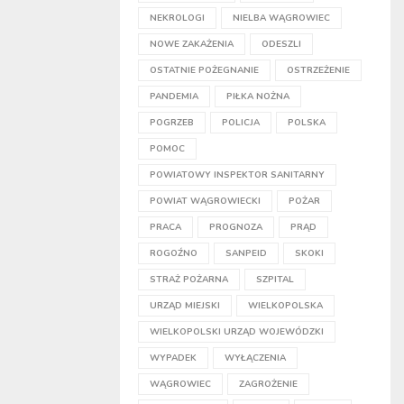
NEKROLOGI
NIELBA WĄGROWIEC
NOWE ZAKAŻENIA
ODESZLI
OSTATNIE POŻEGNANIE
OSTRZEŻENIE
PANDEMIA
PIŁKA NOŻNA
POGRZEB
POLICJA
POLSKA
POMOC
POWIATOWY INSPEKTOR SANITARNY
POWIAT WĄGROWIECKI
POŻAR
PRACA
PROGNOZA
PRĄD
ROGOŹNO
SANPEID
SKOKI
STRAŻ POŻARNA
SZPITAL
URZĄD MIEJSKI
WIELKOPOLSKA
WIELKOPOLSKI URZĄD WOJEWÓDZKI
WYPADEK
WYŁĄCZENIA
WĄGROWIEC
ZAGROŻENIE