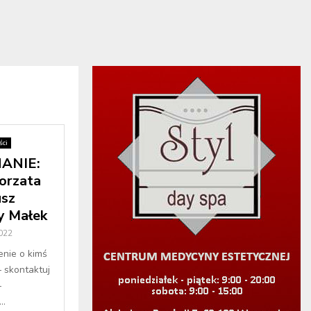
ci
ANIE:
orzata
usz
y Małek
2022
enie o kimś
– skontaktuj
–
..