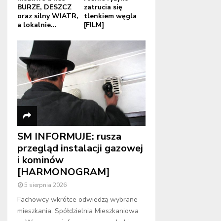
BURZE, DESZCZ
zatrucia się
oraz silny WIATR,
tlenkiem węgla
a lokalnie...
[FILM]
SM INFORMUJE: rusza
przegląd instalacji gazowej
i kominów
[HARMONOGRAM]
5 sierpnia 2026
Fachowcy wkrótce odwiedzą wybrane
mieszkania. Spółdzielnia Mieszkaniowa