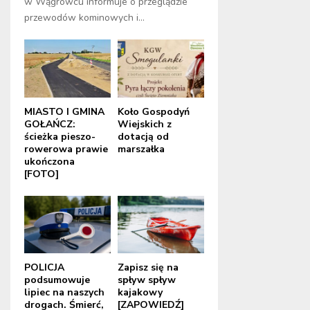
w Wągrowcu informuje o przeglądzie
przewodów kominowych i...
MIASTO I GMINA
Koło Gospodyń
GOŁAŃCZ:
Wiejskich z
ścieżka pieszo-
dotacją od
rowerowa prawie
marszałka
ukończona
[FOTO]
POLICJA
Zapisz się na
podsumowuje
spływ spływ
lipiec na naszych
kajakowy
drogach. Śmierć,
[ZAPOWIEDŹ]