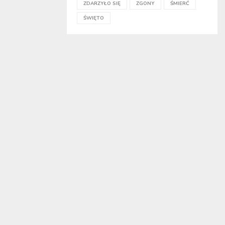
ZDARZYŁO SIĘ
ZGONY
ŚMIERĆ
ŚWIĘTO