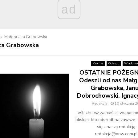
ad
Małgorzata Grabowska
ta Grabowska
Kronika
Odeszli
Wiadomoś
OSTATNIE POŻEGN
Odeszli od nas Małg
Grabowska, Jan
Dobrochowski, Ignac
Redakcja
10 stycznia 
Jeśli chcesz zamieścić wspomni
bliskim, kto odszedł na zawsze 
się z naszą redakcją 
redakcja@onw.com.pl.