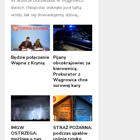
W Jeziorze Durowskim w Wągrowcu
dwóch chłopców zniknęło pod taflą
wody. Jak się dowiadujemy, dzisiaj,...
Będzie połączenie
Pijany
Wapna z Kcynią
obcokrajowiec za
kierownicą.
Prokurator z
Wągrowca chce
surowej kary
IMGW
STRAŻ POŻARNA:
OSTRZEGA:
podczas upałów
możliwe u nas
rośnie ryzyko