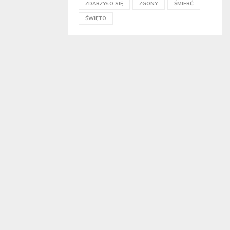
ZDARZYŁO SIĘ
ZGONY
ŚMIERĆ
ŚWIĘTO