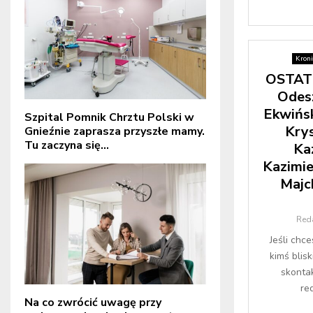
Kroni
OSTAT
Odesz
Ekwińsk
Szpital Pomnik Chrztu Polski w
Kry
Gnieźnie zaprasza przyszłe mamy.
Tu zaczyna się...
Ka
Kazimie
Majc
Red
Jeśli chc
kimś blis
skontak
re
Na co zwrócić uwagę przy