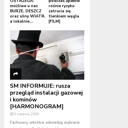
OSTRZEGA:
podczas upałów
możliwe u nas
rośnie ryzyko
BURZE, DESZCZ
zatrucia się
oraz silny WIATR,
tlenkiem węgla
a lokalnie...
[FILM]
SM INFORMUJE: rusza
przegląd instalacji gazowej
i kominów
[HARMONOGRAM]
5 sierpnia 2026
Fachowcy wkrótce odwiedzą wybrane