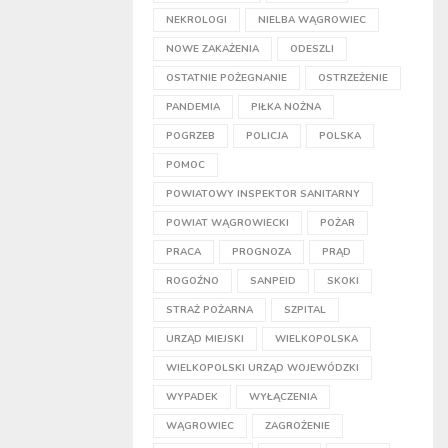
NEKROLOGI
NIELBA WĄGROWIEC
NOWE ZAKAŻENIA
ODESZLI
OSTATNIE POŻEGNANIE
OSTRZEŻENIE
PANDEMIA
PIŁKA NOŻNA
POGRZEB
POLICJA
POLSKA
POMOC
POWIATOWY INSPEKTOR SANITARNY
POWIAT WĄGROWIECKI
POŻAR
PRACA
PROGNOZA
PRĄD
ROGOŹNO
SANPEID
SKOKI
STRAŻ POŻARNA
SZPITAL
URZĄD MIEJSKI
WIELKOPOLSKA
WIELKOPOLSKI URZĄD WOJEWÓDZKI
WYPADEK
WYŁĄCZENIA
WĄGROWIEC
ZAGROŻENIE