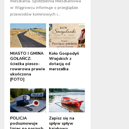
mieszkania. Spółdzielnia Mieszkaniowa
w Wągrowcu informuje o przeglądzie
przewodów kominowych i...
MIASTO I GMINA
Koło Gospodyń
GOŁAŃCZ:
Wiejskich z
ścieżka pieszo-
dotacją od
rowerowa prawie
marszałka
ukończona
[FOTO]
POLICJA
Zapisz się na
podsumowuje
spływ spływ
lipiec na naszych
kajakowy