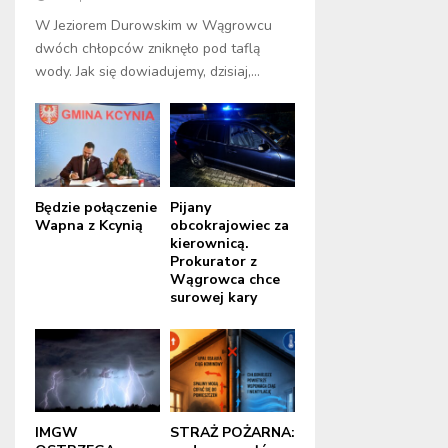
W Jeziorem Durowskim w Wągrowcu
dwóch chłopców zniknęło pod taflą
wody. Jak się dowiadujemy, dzisiaj,...
Będzie połączenie
Pijany
Wapna z Kcynią
obcokrajowiec za
kierownicą.
Prokurator z
Wągrowca chce
surowej kary
IMGW
STRAŻ POŻARNA: