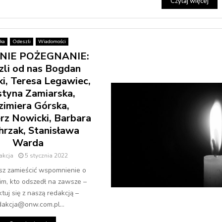
Czytaj więcej
ka
Odeszli
Wiadomości
NIE POŻEGNANIE:
li od nas Bogdan
i, Teresa Legawiec,
styna Zamiarska,
zimiera Górska,
rz Nowicki, Barbara
hrzak, Stanisława
Warda
akcja
5 stycznia 2022
esz zamieścić wspomnienie o
kim, kto odszedł na zawsze –
tuj się z naszą redakcją –
dakcja@onw.com.pl...