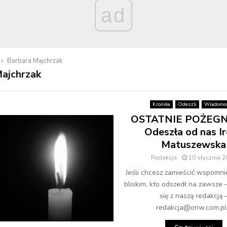
ad
Barbara Majchrzak
ajchrzak
Kronika
Odeszli
Wiadomoś
OSTATNIE POŻEGN
Odeszła od nas I
Matuszewska
Redakcja
10 stycznia 
Jeśli chcesz zamieścić wspomni
bliskim, kto odszedł na zawsze 
się z naszą redakcją 
redakcja@onw.com.pl.