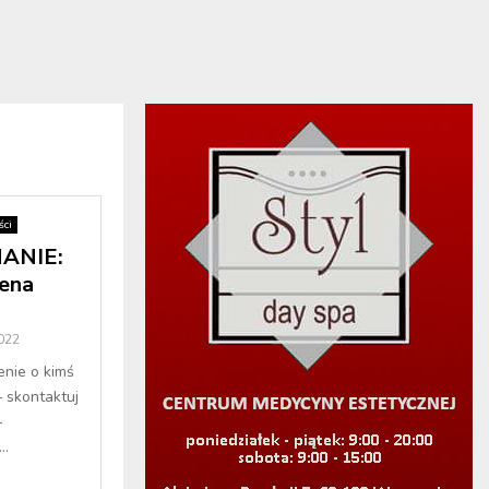
ci
ANIE:
rena
2022
enie o kimś
– skontaktuj
–
..