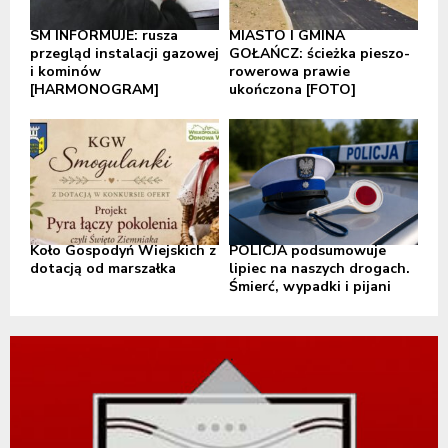
SM INFORMUJE: rusza
MIASTO I GMINA
przegląd instalacji gazowej
GOŁAŃCZ: ścieżka pieszo-
i kominów
rowerowa prawie
[HARMONOGRAM]
ukończona [FOTO]
Koło Gospodyń Wiejskich z
POLICJA podsumowuje
dotacją od marszałka
lipiec na naszych drogach.
Śmierć, wypadki i pijani