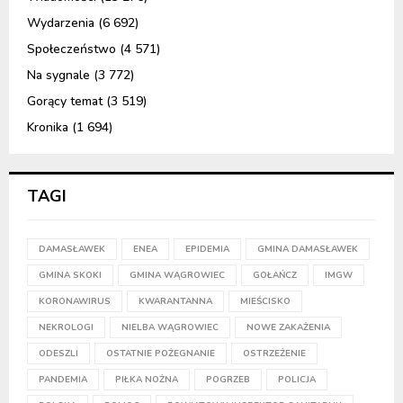
Wydarzenia
(6 692)
Społeczeństwo
(4 571)
Na sygnale
(3 772)
Gorący temat
(3 519)
Kronika
(1 694)
TAGI
DAMASŁAWEK
ENEA
EPIDEMIA
GMINA DAMASŁAWEK
GMINA SKOKI
GMINA WĄGROWIEC
GOŁAŃCZ
IMGW
KORONAWIRUS
KWARANTANNA
MIEŚCISKO
NEKROLOGI
NIELBA WĄGROWIEC
NOWE ZAKAŻENIA
ODESZLI
OSTATNIE POŻEGNANIE
OSTRZEŻENIE
PANDEMIA
PIŁKA NOŻNA
POGRZEB
POLICJA