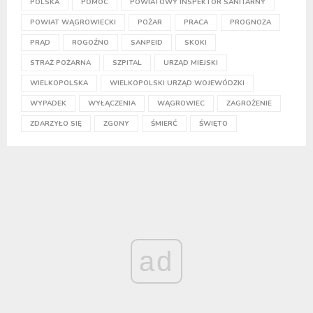
POLSKA
POMOC
POWIATOWY INSPEKTOR SANITARNY
POWIAT WĄGROWIECKI
POŻAR
PRACA
PROGNOZA
PRĄD
ROGOŹNO
SANPEID
SKOKI
STRAŻ POŻARNA
SZPITAL
URZĄD MIEJSKI
WIELKOPOLSKA
WIELKOPOLSKI URZĄD WOJEWÓDZKI
WYPADEK
WYŁĄCZENIA
WĄGROWIEC
ZAGROŻENIE
ZDARZYŁO SIĘ
ZGONY
ŚMIERĆ
ŚWIĘTO
ad