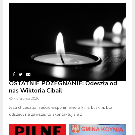
OSTATNIE POŻEGNANIE: Odeszła od
nas Wiktoria Cibail
7 sierpnia 2026
Jeśli chcesz zamieścić wspomnienie o kimś bliskim, kto
odszedł na zawsze, to skontaktuj się z...