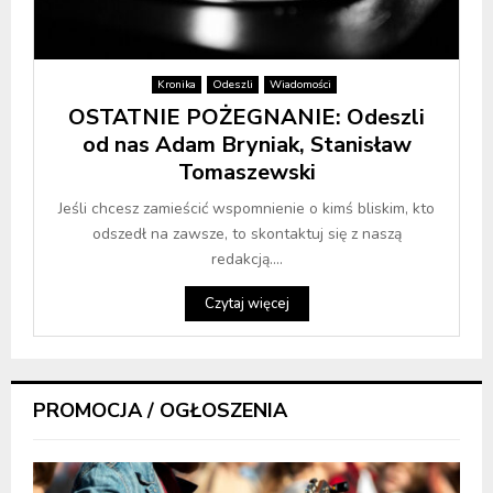
Kronika
Odeszli
Wiadomości
OSTATNIE POŻEGNANIE: Odeszli
od nas Adam Bryniak, Stanisław
Tomaszewski
Jeśli chcesz zamieścić wspomnienie o kimś bliskim, kto
odszedł na zawsze, to skontaktuj się z naszą
redakcją....
Czytaj więcej
PROMOCJA / OGŁOSZENIA