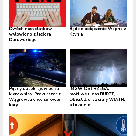
Dwóch nastolatków
Będzie połączenie Wapna z
wyłowiono z Jeziora
Kcynią
Durowskiego
Pijany obcokrajowiec za
IMGW OSTRZEGA:
kierownicą. Prokurator z
możliwe u nas BURZE,
Wągrowca chce surowej
DESZCZ oraz silny WIATR,
kary
a lokalnie...