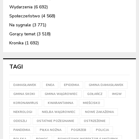
Wydarzenia
(6 692)
Społeczeństwo
(4 568)
Na sygnale
(3 771)
Gorący temat
(3 518)
Kronika
(1 692)
TAGI
DAMASŁAWEK
ENEA
EPIDEMIA
GMINA DAMASŁAWEK
GMINA SKOKI
GMINA WĄGROWIEC
GOŁAŃCZ
IMGW
KORONAWIRUS
KWARANTANNA
MIEŚCISKO
NEKROLOGI
NIELBA WĄGROWIEC
NOWE ZAKAŻENIA
ODESZLI
OSTATNIE POŻEGNANIE
OSTRZEŻENIE
PANDEMIA
PIŁKA NOŻNA
POGRZEB
POLICJA
POLSKA
POMOC
POWIATOWY INSPEKTOR SANITARNY