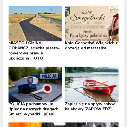
MIASTO I GMINA
Koło Gospodyń Wiejskich z
GOŁAŃCZ: ścieżka pieszo-
dotacją od marszałka
rowerowa prawie
ukończona [FOTO]
POLICJA podsumowuje
Zapisz się na spływ spływ
lipiec na naszych drogach.
kajakowy [ZAPOWIEDŹ]
Śmierć, wypadki i pijani