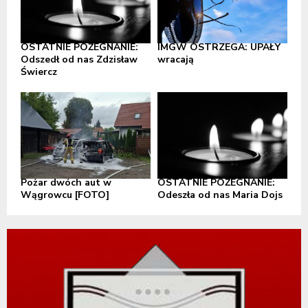
OSTATNIE POŻEGNANIE:
IMGW OSTRZEGA: UPAŁY
Odszedł od nas Zdzisław
wracają
Świercz
Pożar dwóch aut w
OSTATNIE POŻEGNANIE:
Wągrowcu [FOTO]
Odeszła od nas Maria Dojs