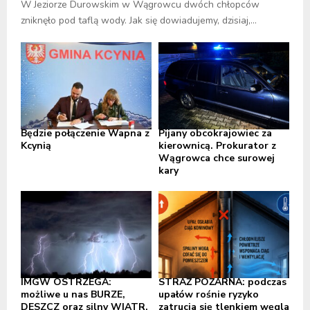
W Jeziorze Durowskim w Wągrowcu dwóch chłopców
zniknęło pod taflą wody. Jak się dowiadujemy, dzisiaj,...
Będzie połączenie Wapna z
Pijany obcokrajowiec za
Kcynią
kierownicą. Prokurator z
Wągrowca chce surowej
kary
IMGW OSTRZEGA:
STRAŻ POŻARNA: podczas
możliwe u nas BURZE,
upałów rośnie ryzyko
DESZCZ oraz silny WIATR,
zatrucia się tlenkiem węgla