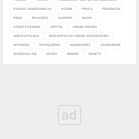
POWIAT WĄGROWIECKI
POŻAR
PRACA
PROGNOZA
PRĄD
ROGOŹNO
SANPEID
SKOKI
STRAŻ POŻARNA
SZPITAL
URZĄD MIEJSKI
WIELKOPOLSKA
WIELKOPOLSKI URZĄD WOJEWÓDZKI
WYPADEK
WYŁĄCZENIA
WĄGROWIEC
ZAGROŻENIE
ZDARZYŁO SIĘ
ZGONY
ŚMIERĆ
ŚWIĘTO
ad