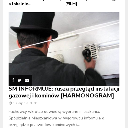
a lokalnie...
[FILM]
SM INFORMUJE: rusza przegląd instalacji
gazowej i kominów [HARMONOGRAM]
5 sierpnia 2026
Fachowcy wkrótce odwiedzą wybrane mieszkania.
Spółdzielnia Mieszkaniowa w Wągrowcu informuje o
przeglądzie przewodów kominowych i...