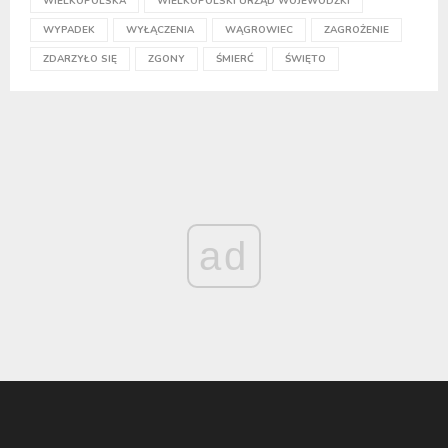
WIELKOPOLSKA
WIELKOPOLSKI URZĄD WOJEWÓDZKI
WYPADEK
WYŁĄCZENIA
WĄGROWIEC
ZAGROŻENIE
ZDARZYŁO SIĘ
ZGONY
ŚMIERĆ
ŚWIĘTO
ad