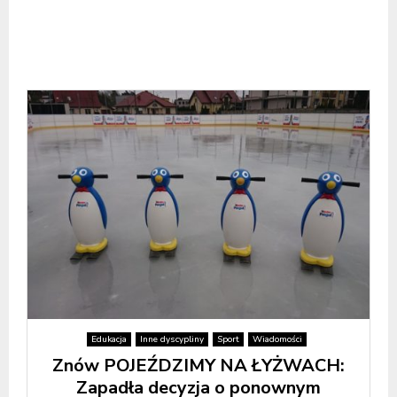
Edukacja
Inne dyscypliny
Sport
Wiadomości
Znów POJEŹDZIMY NA ŁYŻWACH:
Zapadła decyzja o ponownym