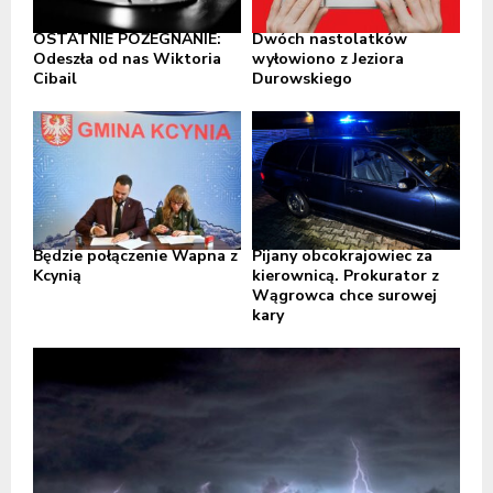
OSTATNIE POŻEGNANIE:
Dwóch nastolatków
Odeszła od nas Wiktoria
wyłowiono z Jeziora
Cibail
Durowskiego
Będzie połączenie Wapna z
Pijany obcokrajowiec za
Kcynią
kierownicą. Prokurator z
Wągrowca chce surowej
kary