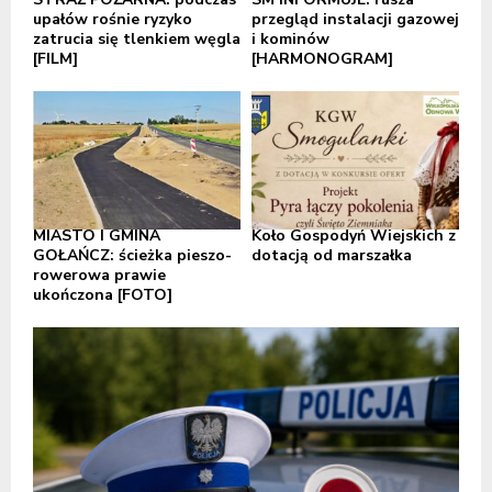
upałów rośnie ryzyko
przegląd instalacji gazowej
zatrucia się tlenkiem węgla
i kominów
[FILM]
[HARMONOGRAM]
MIASTO I GMINA
Koło Gospodyń Wiejskich z
GOŁAŃCZ: ścieżka pieszo-
dotacją od marszałka
rowerowa prawie
ukończona [FOTO]