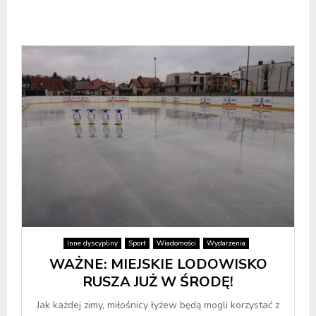
Inne dyscypliny
Sport
Wiadomości
Wydarzenia
WAŻNE: MIEJSKIE LODOWISKO
RUSZA JUŻ W ŚRODĘ!
Jak każdej zimy, miłośnicy łyżew będą mogli korzystać z