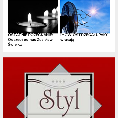
OSTATNIE POŻEGNANIE:
IMGW OSTRZEGA: UPAŁY
Odszedł od nas Zdzisław
wracają
Świercz