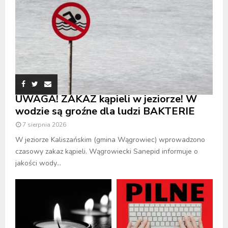
UWAGA! ZAKAZ kąpieli w jeziorze! W
wodzie są groźne dla ludzi BAKTERIE
7 sierpnia 2026
W jeziorze Kaliszańskim (gmina Wągrowiec) wprowadzono
czasowy zakaz kąpieli. Wągrowiecki Sanepid informuje o
jakości wody...