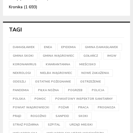
Kronika
(1 693)
TAGI
DAMASŁAWEK
ENEA
EPIDEMIA
GMINA DAMASŁAWEK
GMINA SKOKI
GMINA WĄGROWIEC
GOŁAŃCZ
IMGW
KORONAWIRUS
KWARANTANNA
MIEŚCISKO
NEKROLOGI
NIELBA WĄGROWIEC
NOWE ZAKAŻENIA
ODESZLI
OSTATNIE POŻEGNANIE
OSTRZEŻENIE
PANDEMIA
PIŁKA NOŻNA
POGRZEB
POLICJA
POLSKA
POMOC
POWIATOWY INSPEKTOR SANITARNY
POWIAT WĄGROWIECKI
POŻAR
PRACA
PROGNOZA
PRĄD
ROGOŹNO
SANPEID
SKOKI
STRAŻ POŻARNA
SZPITAL
URZĄD MIEJSKI