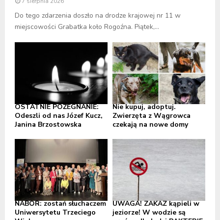
7 sierpnia 2026
Do tego zdarzenia doszło na drodze krajowej nr 11 w
miejscowości Grabatka koło Rogoźna. Piątek,...
OSTATNIE POŻEGNANIE:
Nie kupuj, adoptuj.
Odeszli od nas Józef Kucz,
Zwierzęta z Wągrowca
Janina Brzostowska
czekają na nowe domy
NABÓR: zostań słuchaczem
UWAGA! ZAKAZ kąpieli w
Uniwersytetu Trzeciego
jeziorze! W wodzie są