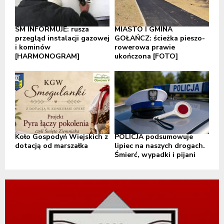
SM INFORMUJE: rusza
MIASTO I GMINA
przegląd instalacji gazowej
GOŁAŃCZ: ścieżka pieszo-
i kominów
rowerowa prawie
[HARMONOGRAM]
ukończona [FOTO]
Koło Gospodyń Wiejskich z
POLICJA podsumowuje
dotacją od marszałka
lipiec na naszych drogach.
Śmierć, wypadki i pijani