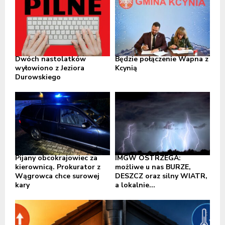
Dwóch nastolatków
Będzie połączenie Wapna z
wyłowiono z Jeziora
Kcynią
Durowskiego
Pijany obcokrajowiec za
IMGW OSTRZEGA:
kierownicą. Prokurator z
możliwe u nas BURZE,
Wągrowca chce surowej
DESZCZ oraz silny WIATR,
kary
a lokalnie...