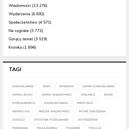
Wiadomości
(13 276)
Wydarzenia
(6 692)
Społeczeństwo
(4 571)
Na sygnale
(3 772)
Gorący temat
(3 519)
Kronika
(1 694)
TAGI
DAMASŁAWEK
ENEA
EPIDEMIA
GMINA DAMASŁAWEK
GMINA SKOKI
GMINA WĄGROWIEC
GOŁAŃCZ
IMGW
KORONAWIRUS
KWARANTANNA
MIEŚCISKO
NEKROLOGI
NIELBA WĄGROWIEC
NOWE ZAKAŻENIA
ODESZLI
OSTATNIE POŻEGNANIE
OSTRZEŻENIE
PANDEMIA
PIŁKA NOŻNA
POGRZEB
POLICJA