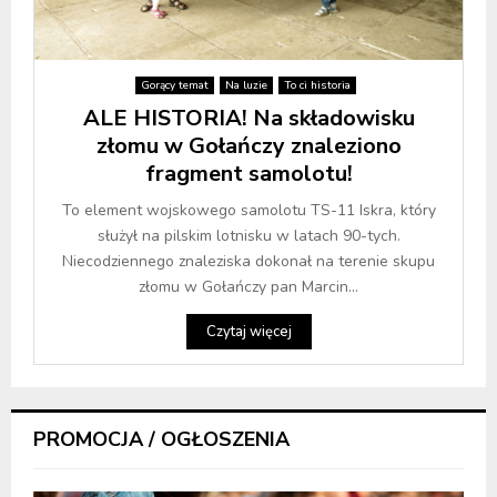
Gorący temat
Na luzie
To ci historia
ALE HISTORIA! Na składowisku
złomu w Gołańczy znaleziono
fragment samolotu!
To element wojskowego samolotu TS-11 Iskra, który
służył na pilskim lotnisku w latach 90-tych.
Niecodziennego znaleziska dokonał na terenie skupu
złomu w Gołańczy pan Marcin...
Czytaj więcej
PROMOCJA / OGŁOSZENIA