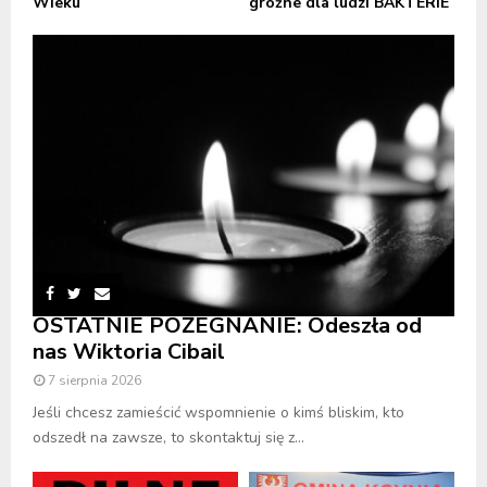
Wieku
groźne dla ludzi BAKTERIE
OSTATNIE POŻEGNANIE: Odeszła od
nas Wiktoria Cibail
7 sierpnia 2026
Jeśli chcesz zamieścić wspomnienie o kimś bliskim, kto
odszedł na zawsze, to skontaktuj się z...