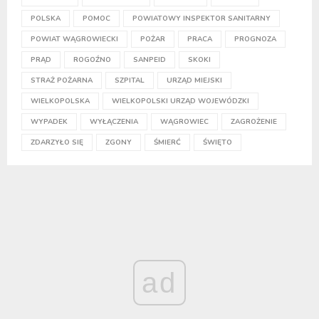
POLSKA
POMOC
POWIATOWY INSPEKTOR SANITARNY
POWIAT WĄGROWIECKI
POŻAR
PRACA
PROGNOZA
PRĄD
ROGOŹNO
SANPEID
SKOKI
STRAŻ POŻARNA
SZPITAL
URZĄD MIEJSKI
WIELKOPOLSKA
WIELKOPOLSKI URZĄD WOJEWÓDZKI
WYPADEK
WYŁĄCZENIA
WĄGROWIEC
ZAGROŻENIE
ZDARZYŁO SIĘ
ZGONY
ŚMIERĆ
ŚWIĘTO
ad