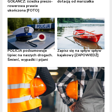
GOŁAŃCZ: ścieżka pieszo-
dotacją od marszałka
rowerowa prawie
ukończona [FOTO]
POLICJA podsumowuje
Zapisz się na spływ spływ
lipiec na naszych drogach.
kajakowy [ZAPOWIEDŹ]
Śmierć, wypadki i pijani