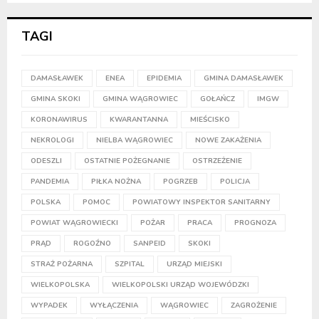
TAGI
DAMASŁAWEK
ENEA
EPIDEMIA
GMINA DAMASŁAWEK
GMINA SKOKI
GMINA WĄGROWIEC
GOŁAŃCZ
IMGW
KORONAWIRUS
KWARANTANNA
MIEŚCISKO
NEKROLOGI
NIELBA WĄGROWIEC
NOWE ZAKAŻENIA
ODESZLI
OSTATNIE POŻEGNANIE
OSTRZEŻENIE
PANDEMIA
PIŁKA NOŻNA
POGRZEB
POLICJA
POLSKA
POMOC
POWIATOWY INSPEKTOR SANITARNY
POWIAT WĄGROWIECKI
POŻAR
PRACA
PROGNOZA
PRĄD
ROGOŹNO
SANPEID
SKOKI
STRAŻ POŻARNA
SZPITAL
URZĄD MIEJSKI
WIELKOPOLSKA
WIELKOPOLSKI URZĄD WOJEWÓDZKI
WYPADEK
WYŁĄCZENIA
WĄGROWIEC
ZAGROŻENIE