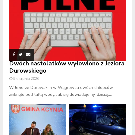
Dwóch nastolatków wyłowiono z Jeziora
Durowskiego
5 sierpnia 2026
W Jeziorze Durowskim w Wągrowcu dwóch chłopców
zniknęło pod taflą wody. Jak się dowiadujemy, dzisiaj,...