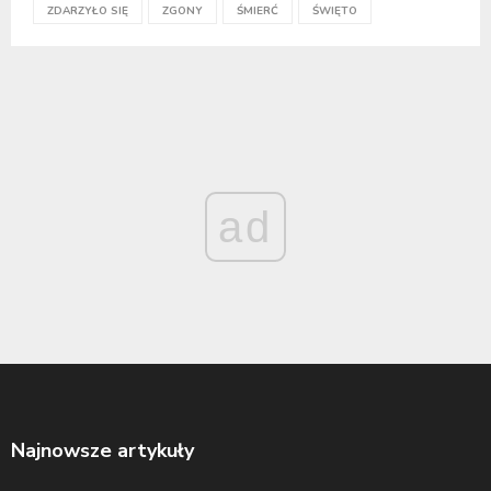
ZDARZYŁO SIĘ
ZGONY
ŚMIERĆ
ŚWIĘTO
ad
Najnowsze artykuły