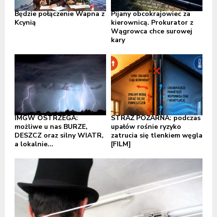
Będzie połączenie Wapna z
Pijany obcokrajowiec za
Kcynią
kierownicą. Prokurator z
Wągrowca chce surowej
kary
IMGW OSTRZEGA:
STRAŻ POŻARNA: podczas
możliwe u nas BURZE,
upałów rośnie ryzyko
DESZCZ oraz silny WIATR,
zatrucia się tlenkiem węgla
a lokalnie...
[FILM]