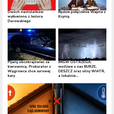
Dwóch nastolatków
Będzie połączenie Wapna z
wyłowiono z Jeziora
Kcynią
Durowskiego
Pijany obcokrajowiec za
IMGW OSTRZEGA:
kierownicą. Prokurator z
możliwe u nas BURZE,
Wągrowca chce surowej
DESZCZ oraz silny WIATR,
kary
a lokalnie...