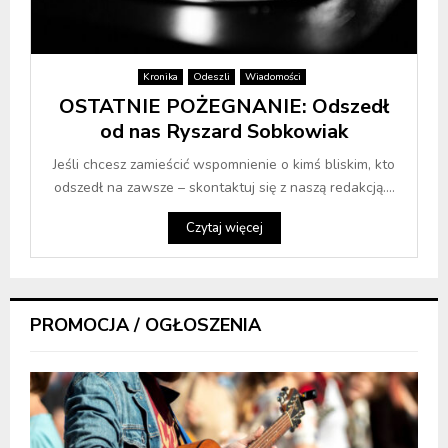
Kronika
Odeszli
Wiadomości
OSTATNIE POŻEGNANIE: Odszedł
od nas Ryszard Sobkowiak
Jeśli chcesz zamieścić wspomnienie o kimś bliskim, kto
odszedł na zawsze – skontaktuj się z naszą redakcją....
Czytaj więcej
PROMOCJA / OGŁOSZENIA