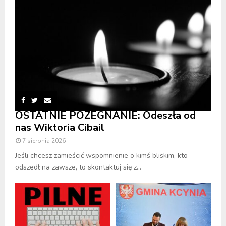
OSTATNIE POŻEGNANIE: Odeszła od
nas Wiktoria Cibail
7 sierpnia 2026
Jeśli chcesz zamieścić wspomnienie o kimś bliskim, kto
odszedł na zawsze, to skontaktuj się z...