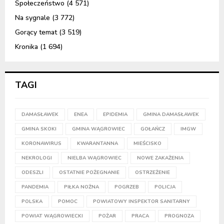
Społeczeństwo
(4 571)
Na sygnale
(3 772)
Gorący temat
(3 519)
Kronika
(1 694)
TAGI
DAMASŁAWEK
ENEA
EPIDEMIA
GMINA DAMASŁAWEK
GMINA SKOKI
GMINA WĄGROWIEC
GOŁAŃCZ
IMGW
KORONAWIRUS
KWARANTANNA
MIEŚCISKO
NEKROLOGI
NIELBA WĄGROWIEC
NOWE ZAKAŻENIA
ODESZLI
OSTATNIE POŻEGNANIE
OSTRZEŻENIE
PANDEMIA
PIŁKA NOŻNA
POGRZEB
POLICJA
POLSKA
POMOC
POWIATOWY INSPEKTOR SANITARNY
POWIAT WĄGROWIECKI
POŻAR
PRACA
PROGNOZA