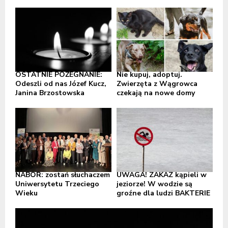
OSTATNIE POŻEGNANIE:
Nie kupuj, adoptuj.
Odeszli od nas Józef Kucz,
Zwierzęta z Wągrowca
Janina Brzostowska
czekają na nowe domy
NABÓR: zostań słuchaczem
UWAGA! ZAKAZ kąpieli w
Uniwersytetu Trzeciego
jeziorze! W wodzie są
Wieku
groźne dla ludzi BAKTERIE