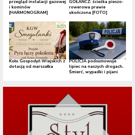
przegląd instalacji gazowej
GOŁAŃCZ: ścieżka pieszo-
i kominów
rowerowa prawie
[HARMONOGRAM]
ukończona [FOTO]
Koło Gospodyń Wiejskich z
POLICJA podsumowuje
dotacją od marszałka
lipiec na naszych drogach.
Śmierć, wypadki i pijani