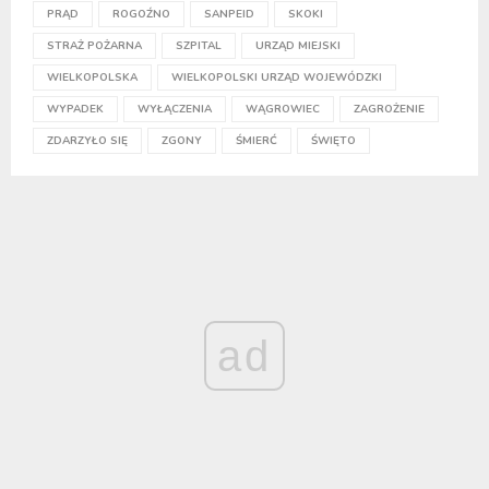
PRĄD
ROGOŹNO
SANPEID
SKOKI
STRAŻ POŻARNA
SZPITAL
URZĄD MIEJSKI
WIELKOPOLSKA
WIELKOPOLSKI URZĄD WOJEWÓDZKI
WYPADEK
WYŁĄCZENIA
WĄGROWIEC
ZAGROŻENIE
ZDARZYŁO SIĘ
ZGONY
ŚMIERĆ
ŚWIĘTO
ad