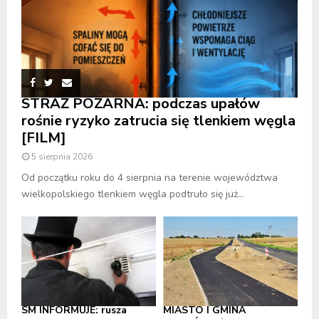
STRAŻ POŻARNA: podczas upałów
rośnie ryzyko zatrucia się tlenkiem węgla
[FILM]
5 sierpnia 2026
Od początku roku do 4 sierpnia na terenie województwa
wielkopolskiego tlenkiem węgla podtruło się już...
SM INFORMUJE: rusza
MIASTO I GMINA