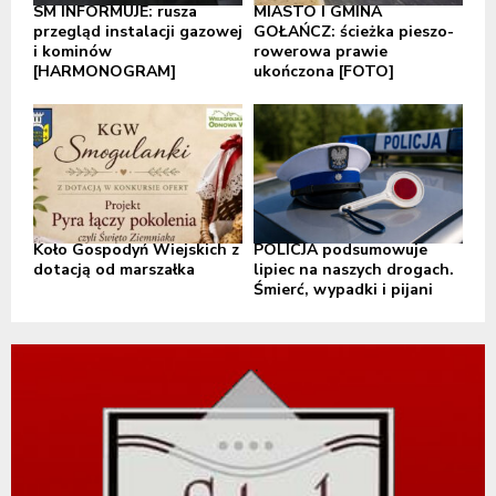
SM INFORMUJE: rusza
MIASTO I GMINA
przegląd instalacji gazowej
GOŁAŃCZ: ścieżka pieszo-
i kominów
rowerowa prawie
[HARMONOGRAM]
ukończona [FOTO]
Koło Gospodyń Wiejskich z
POLICJA podsumowuje
dotacją od marszałka
lipiec na naszych drogach.
Śmierć, wypadki i pijani