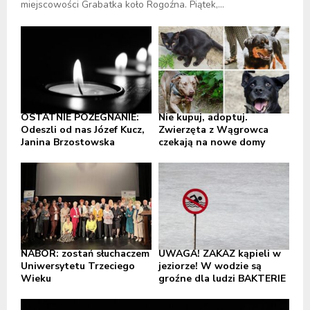
miejscowości Grabatka koło Rogoźna. Piątek,...
OSTATNIE POŻEGNANIE:
Nie kupuj, adoptuj.
Odeszli od nas Józef Kucz,
Zwierzęta z Wągrowca
Janina Brzostowska
czekają na nowe domy
NABÓR: zostań słuchaczem
UWAGA! ZAKAZ kąpieli w
Uniwersytetu Trzeciego
jeziorze! W wodzie są
Wieku
groźne dla ludzi BAKTERIE