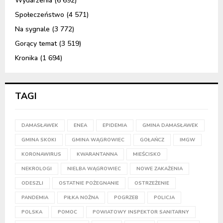
Wydarzenia
(6 692)
Społeczeństwo
(4 571)
Na sygnale
(3 772)
Gorący temat
(3 519)
Kronika
(1 694)
TAGI
DAMASŁAWEK
ENEA
EPIDEMIA
GMINA DAMASŁAWEK
GMINA SKOKI
GMINA WĄGROWIEC
GOŁAŃCZ
IMGW
KORONAWIRUS
KWARANTANNA
MIEŚCISKO
NEKROLOGI
NIELBA WĄGROWIEC
NOWE ZAKAŻENIA
ODESZLI
OSTATNIE POŻEGNANIE
OSTRZEŻENIE
PANDEMIA
PIŁKA NOŻNA
POGRZEB
POLICJA
POLSKA
POMOC
POWIATOWY INSPEKTOR SANITARNY