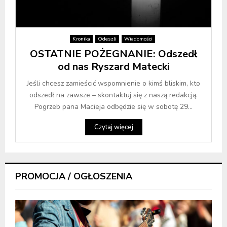
Kronika
Odeszli
Wiadomości
OSTATNIE POŻEGNANIE: Odszedł
od nas Ryszard Matecki
Jeśli chcesz zamieścić wspomnienie o kimś bliskim, kto
odszedł na zawsze – skontaktuj się z naszą redakcją.
Pogrzeb pana Macieja odbędzie się w sobotę 29...
Czytaj więcej
PROMOCJA / OGŁOSZENIA