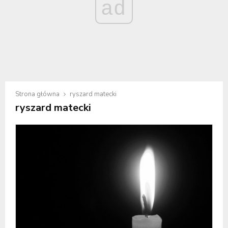
ad
Strona główna
ryszard matecki
ryszard matecki