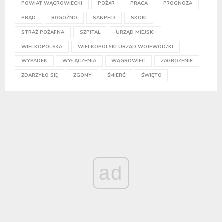
POWIAT WĄGROWIECKI
POŻAR
PRACA
PROGNOZA
PRĄD
ROGOŹNO
SANPEID
SKOKI
STRAŻ POŻARNA
SZPITAL
URZĄD MIEJSKI
WIELKOPOLSKA
WIELKOPOLSKI URZĄD WOJEWÓDZKI
WYPADEK
WYŁĄCZENIA
WĄGROWIEC
ZAGROŻENIE
ZDARZYŁO SIĘ
ZGONY
ŚMIERĆ
ŚWIĘTO
ad