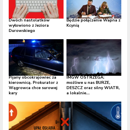
Dwóch nastolatków
Będzie połączenie Wapna z
wyłowiono z Jeziora
Kcynią
Durowskiego
Pijany obcokrajowiec za
IMGW OSTRZEGA:
kierownicą. Prokurator z
możliwe u nas BURZE,
Wągrowca chce surowej
DESZCZ oraz silny WIATR,
kary
a lokalnie...