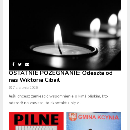
OSTATNIE POŻEGNANIE: Odeszła od
nas Wiktoria Cibail
7 sierpnia 2026
Jeśli chcesz zamieścić wspomnienie o kimś bliskim, kto
odszedł na zawsze, to skontaktuj się z...