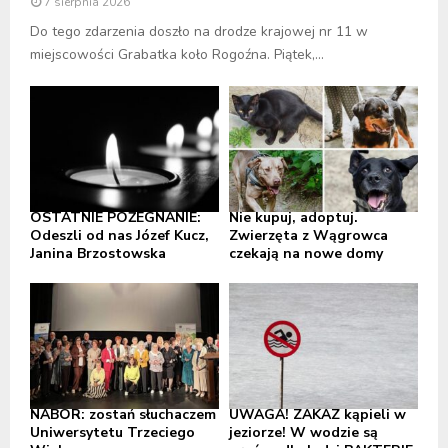
7 sierpnia 2026
Do tego zdarzenia doszło na drodze krajowej nr 11 w
miejscowości Grabatka koło Rogoźna. Piątek,...
OSTATNIE POŻEGNANIE:
Nie kupuj, adoptuj.
Odeszli od nas Józef Kucz,
Zwierzęta z Wągrowca
Janina Brzostowska
czekają na nowe domy
NABÓR: zostań słuchaczem
UWAGA! ZAKAZ kąpieli w
Uniwersytetu Trzeciego
jeziorze! W wodzie są