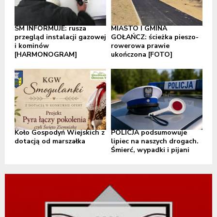
SM INFORMUJE: rusza
MIASTO I GMINA
przegląd instalacji gazowej
GOŁAŃCZ: ścieżka pieszo-
i kominów
rowerowa prawie
[HARMONOGRAM]
ukończona [FOTO]
Koło Gospodyń Wiejskich z
POLICJA podsumowuje
dotacją od marszałka
lipiec na naszych drogach.
Śmierć, wypadki i pijani