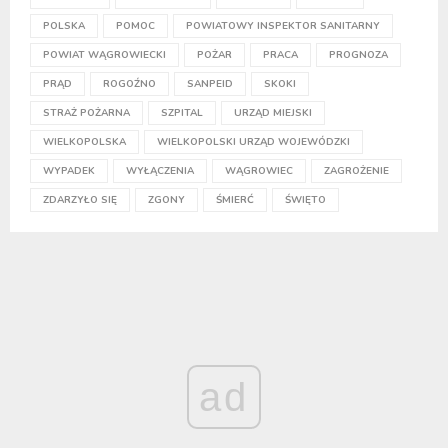
POLSKA
POMOC
POWIATOWY INSPEKTOR SANITARNY
POWIAT WĄGROWIECKI
POŻAR
PRACA
PROGNOZA
PRĄD
ROGOŹNO
SANPEID
SKOKI
STRAŻ POŻARNA
SZPITAL
URZĄD MIEJSKI
WIELKOPOLSKA
WIELKOPOLSKI URZĄD WOJEWÓDZKI
WYPADEK
WYŁĄCZENIA
WĄGROWIEC
ZAGROŻENIE
ZDARZYŁO SIĘ
ZGONY
ŚMIERĆ
ŚWIĘTO
ad