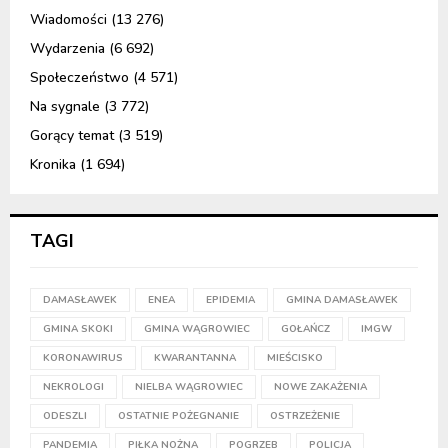
Wiadomości
(13 276)
Wydarzenia
(6 692)
Społeczeństwo
(4 571)
Na sygnale
(3 772)
Gorący temat
(3 519)
Kronika
(1 694)
TAGI
DAMASŁAWEK
ENEA
EPIDEMIA
GMINA DAMASŁAWEK
GMINA SKOKI
GMINA WĄGROWIEC
GOŁAŃCZ
IMGW
KORONAWIRUS
KWARANTANNA
MIEŚCISKO
NEKROLOGI
NIELBA WĄGROWIEC
NOWE ZAKAŻENIA
ODESZLI
OSTATNIE POŻEGNANIE
OSTRZEŻENIE
PANDEMIA
PIŁKA NOŻNA
POGRZEB
POLICJA