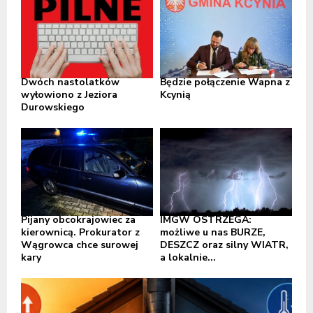
Dwóch nastolatków
Będzie połączenie Wapna z
wyłowiono z Jeziora
Kcynią
Durowskiego
Pijany obcokrajowiec za
IMGW OSTRZEGA:
kierownicą. Prokurator z
możliwe u nas BURZE,
Wągrowca chce surowej
DESZCZ oraz silny WIATR,
kary
a lokalnie...