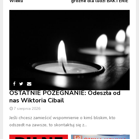
Wieku
groźne dla ludzi BAKTERIE
OSTATNIE POŻEGNANIE: Odeszła od
nas Wiktoria Cibail
7 sierpnia 2026
Jeśli chcesz zamieścić wspomnienie o kimś bliskim, kto
odszedł na zawsze, to skontaktuj się z...