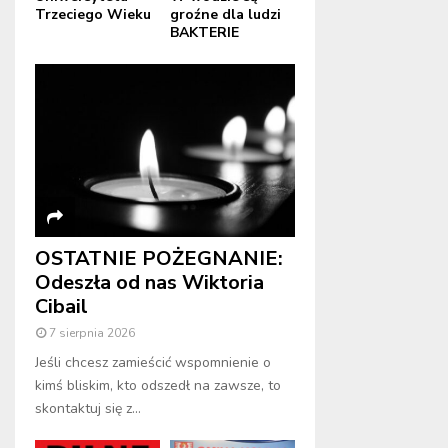
Trzeciego Wieku
groźne dla ludzi
BAKTERIE
OSTATNIE POŻEGNANIE:
Odeszła od nas Wiktoria
Cibail
7 sierpnia 2026
Jeśli chcesz zamieścić wspomnienie o
kimś bliskim, kto odszedł na zawsze, to
skontaktuj się z...