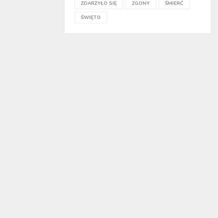
ZDARZYŁO SIĘ
ZGONY
ŚMIERĆ
ŚWIĘTO