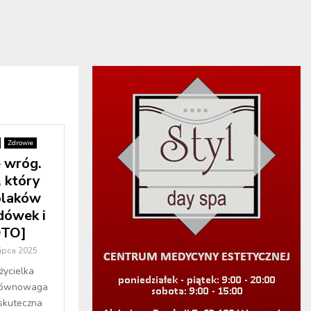
Zdrowie
e wróg.
 który
olaków
dówek i
OTO]
lipca 2025
ycielka
 Równowaga
skuteczna