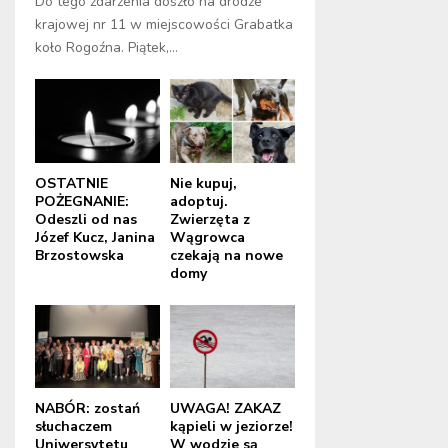
Do tego zdarzenia doszło na drodze
krajowej nr 11 w miejscowości Grabatka
koło Rogoźna. Piątek,...
OSTATNIE
Nie kupuj,
POŻEGNANIE:
adoptuj.
Odeszli od nas
Zwierzęta z
Józef Kucz, Janina
Wągrowca
Brzostowska
czekają na nowe
domy
NABÓR: zostań
UWAGA! ZAKAZ
słuchaczem
kąpieli w jeziorze!
Uniwersytetu
W wodzie są