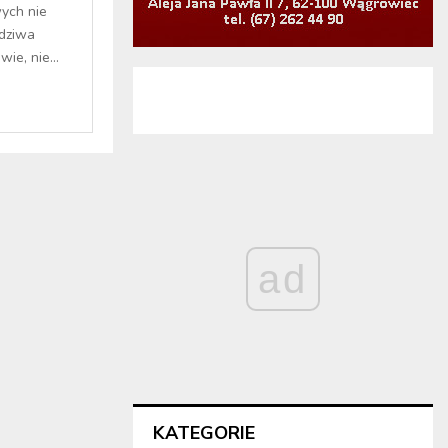
ych nie
dziwa
e, nie...
ad
KATEGORIE