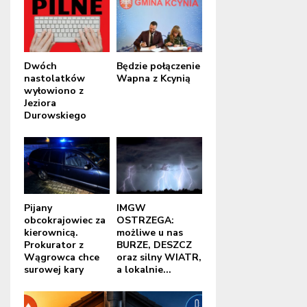
Dwóch
Będzie połączenie
nastolatków
Wapna z Kcynią
wyłowiono z
Jeziora
Durowskiego
Pijany
IMGW
obcokrajowiec za
OSTRZEGA:
kierownicą.
możliwe u nas
Prokurator z
BURZE, DESZCZ
Wągrowca chce
oraz silny WIATR,
surowej kary
a lokalnie...