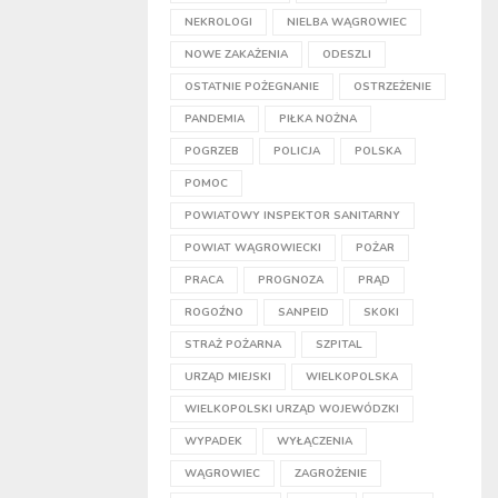
NEKROLOGI
NIELBA WĄGROWIEC
NOWE ZAKAŻENIA
ODESZLI
OSTATNIE POŻEGNANIE
OSTRZEŻENIE
PANDEMIA
PIŁKA NOŻNA
POGRZEB
POLICJA
POLSKA
POMOC
POWIATOWY INSPEKTOR SANITARNY
POWIAT WĄGROWIECKI
POŻAR
PRACA
PROGNOZA
PRĄD
ROGOŹNO
SANPEID
SKOKI
STRAŻ POŻARNA
SZPITAL
URZĄD MIEJSKI
WIELKOPOLSKA
WIELKOPOLSKI URZĄD WOJEWÓDZKI
WYPADEK
WYŁĄCZENIA
WĄGROWIEC
ZAGROŻENIE