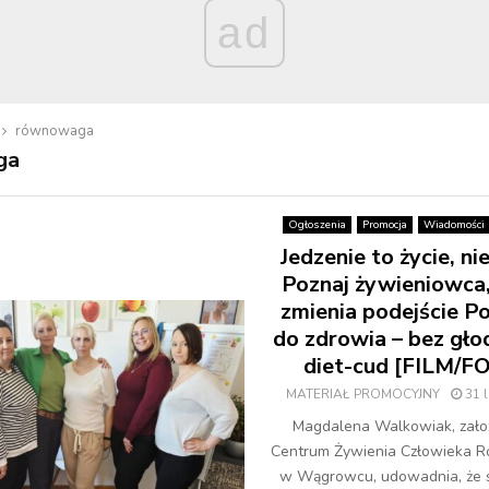
ad
równowaga
ga
Ogłoszenia
Promocja
Wiadomości
Jedzenie to życie, ni
Poznaj żywieniowca,
zmienia podejście P
do zdrowia – bez gło
diet-cud [FILM/F
MATERIAŁ PROMOCYJNY
31 
Magdalena Walkowiak, założ
Centrum Żywienia Człowieka
w Wągrowcu, udowadnia, że 