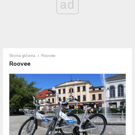
ad
Strona główna
Roovee
Roovee