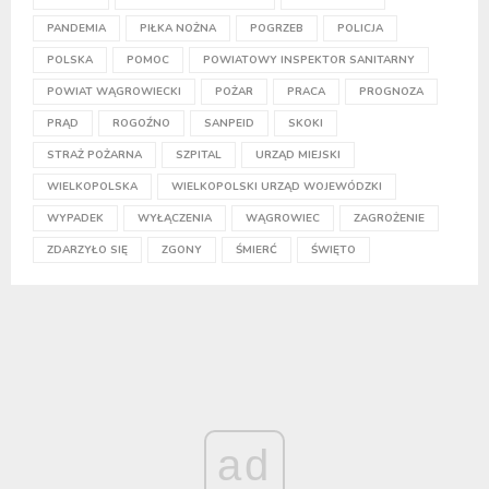
PANDEMIA
PIŁKA NOŻNA
POGRZEB
POLICJA
POLSKA
POMOC
POWIATOWY INSPEKTOR SANITARNY
POWIAT WĄGROWIECKI
POŻAR
PRACA
PROGNOZA
PRĄD
ROGOŹNO
SANPEID
SKOKI
STRAŻ POŻARNA
SZPITAL
URZĄD MIEJSKI
WIELKOPOLSKA
WIELKOPOLSKI URZĄD WOJEWÓDZKI
WYPADEK
WYŁĄCZENIA
WĄGROWIEC
ZAGROŻENIE
ZDARZYŁO SIĘ
ZGONY
ŚMIERĆ
ŚWIĘTO
ad