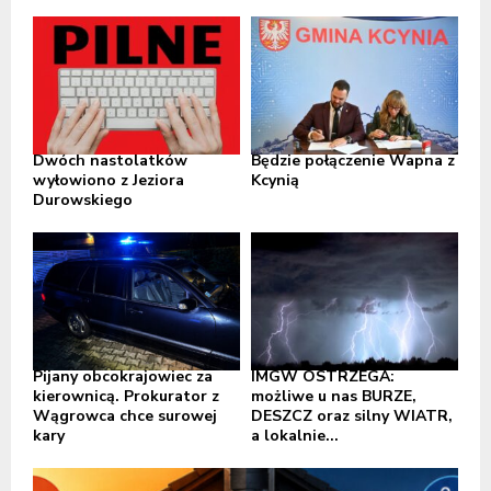
Dwóch nastolatków
Będzie połączenie Wapna z
wyłowiono z Jeziora
Kcynią
Durowskiego
Pijany obcokrajowiec za
IMGW OSTRZEGA:
kierownicą. Prokurator z
możliwe u nas BURZE,
Wągrowca chce surowej
DESZCZ oraz silny WIATR,
kary
a lokalnie...