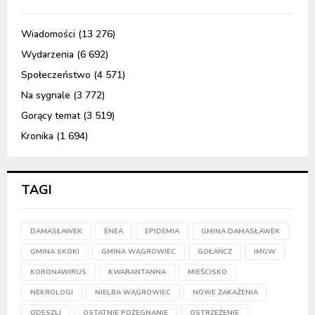
Wiadomości
(13 276)
Wydarzenia
(6 692)
Społeczeństwo
(4 571)
Na sygnale
(3 772)
Gorący temat
(3 519)
Kronika
(1 694)
TAGI
DAMASŁAWEK
ENEA
EPIDEMIA
GMINA DAMASŁAWEK
GMINA SKOKI
GMINA WĄGROWIEC
GOŁAŃCZ
IMGW
KORONAWIRUS
KWARANTANNA
MIEŚCISKO
NEKROLOGI
NIELBA WĄGROWIEC
NOWE ZAKAŻENIA
ODESZLI
OSTATNIE POŻEGNANIE
OSTRZEŻENIE