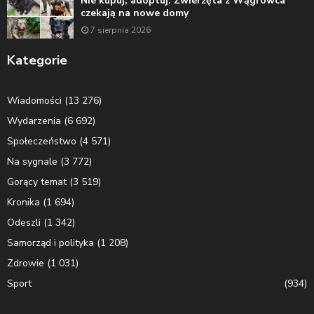
Nie kupuj, adoptuj. Zwierzęta z Wągrowca
czekają na nowe domy
7 sierpnia 2026
Kategorie
Wiadomości
(13 276)
Wydarzenia
(6 692)
Społeczeństwo
(4 571)
Na sygnale
(3 772)
Gorący temat
(3 519)
Kronika
(1 694)
Odeszli
(1 342)
Samorząd i polityka
(1 208)
Zdrowie
(1 031)
Sport
(934)