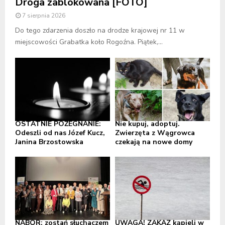
Droga zablokowana [FOTO]
7 sierpnia 2026
Do tego zdarzenia doszło na drodze krajowej nr 11 w
miejscowości Grabatka koło Rogoźna. Piątek,...
OSTATNIE POŻEGNANIE:
Nie kupuj, adoptuj.
Odeszli od nas Józef Kucz,
Zwierzęta z Wągrowca
Janina Brzostowska
czekają na nowe domy
NABÓR: zostań słuchaczem
UWAGA! ZAKAZ kąpieli w