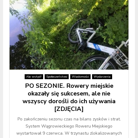
Ale wstyd!
Społeczeństwo
Wiadomości
Wydarzenia
PO SEZONIE. Rowery miejskie
okazały się sukcesem, ale nie
wszyscy dorośli do ich używania
[ZDJĘCIA]
Po zakończeniu sezonu czas na bilans zysków i strat.
System Wągrowieckiego Roweru Miejskiego
wystartował 9 czerwca. W trzynastu zlokalizowanych