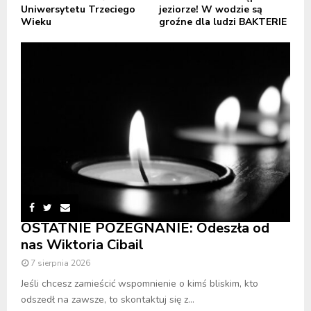
Uniwersytetu Trzeciego
jeziorze! W wodzie są
Wieku
groźne dla ludzi BAKTERIE
OSTATNIE POŻEGNANIE: Odeszła od
nas Wiktoria Cibail
7 sierpnia 2026
Jeśli chcesz zamieścić wspomnienie o kimś bliskim, kto
odszedł na zawsze, to skontaktuj się z...