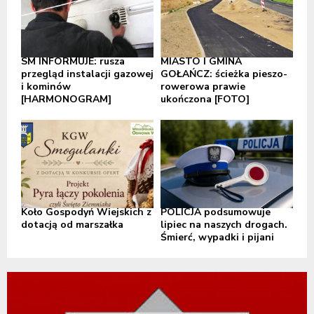
SM INFORMUJE: rusza
MIASTO I GMINA
przegląd instalacji gazowej
GOŁAŃCZ: ścieżka pieszo-
i kominów
rowerowa prawie
[HARMONOGRAM]
ukończona [FOTO]
Koło Gospodyń Wiejskich z
POLICJA podsumowuje
dotacją od marszałka
lipiec na naszych drogach.
Śmierć, wypadki i pijani