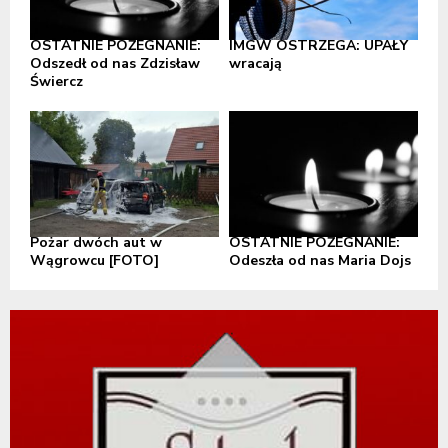
OSTATNIE POŻEGNANIE:
IMGW OSTRZEGA: UPAŁY
Odszedł od nas Zdzisław
wracają
Świercz
Pożar dwóch aut w
OSTATNIE POŻEGNANIE:
Wągrowcu [FOTO]
Odeszła od nas Maria Dojs