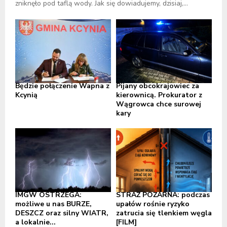
zniknęło pod taflą wody. Jak się dowiadujemy, dzisiaj,...
Będzie połączenie Wapna z
Pijany obcokrajowiec za
Kcynią
kierownicą. Prokurator z
Wągrowca chce surowej
kary
IMGW OSTRZEGA:
STRAŻ POŻARNA: podczas
możliwe u nas BURZE,
upałów rośnie ryzyko
DESZCZ oraz silny WIATR,
zatrucia się tlenkiem węgla
a lokalnie...
[FILM]