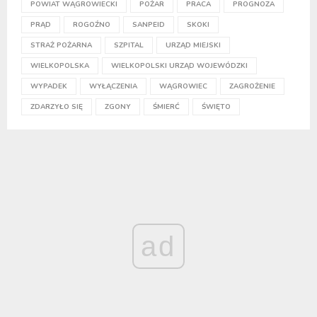
POWIAT WĄGROWIECKI
POŻAR
PRACA
PROGNOZA
PRĄD
ROGOŹNO
SANPEID
SKOKI
STRAŻ POŻARNA
SZPITAL
URZĄD MIEJSKI
WIELKOPOLSKA
WIELKOPOLSKI URZĄD WOJEWÓDZKI
WYPADEK
WYŁĄCZENIA
WĄGROWIEC
ZAGROŻENIE
ZDARZYŁO SIĘ
ZGONY
ŚMIERĆ
ŚWIĘTO
ad