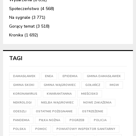
Społeczeństwo
(4 568)
Na sygnale
(3 771)
Gorący temat
(3 518)
Kronika
(1 692)
TAGI
DAMASŁAWEK
ENEA
EPIDEMIA
GMINA DAMASŁAWEK
GMINA SKOKI
GMINA WĄGROWIEC
GOŁAŃCZ
IMGW
KORONAWIRUS
KWARANTANNA
MIEŚCISKO
NEKROLOGI
NIELBA WĄGROWIEC
NOWE ZAKAŻENIA
ODESZLI
OSTATNIE POŻEGNANIE
OSTRZEŻENIE
PANDEMIA
PIŁKA NOŻNA
POGRZEB
POLICJA
POLSKA
POMOC
POWIATOWY INSPEKTOR SANITARNY