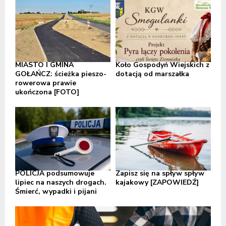
MIASTO I GMINA
Koło Gospodyń Wiejskich z
GOŁAŃCZ: ścieżka pieszo-
dotacją od marszałka
rowerowa prawie
ukończona [FOTO]
POLICJA podsumowuje
Zapisz się na spływ spływ
lipiec na naszych drogach.
kajakowy [ZAPOWIEDŹ]
Śmierć, wypadki i pijani