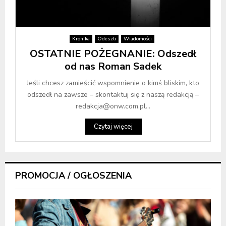
Kronika
Odeszli
Wiadomości
OSTATNIE POŻEGNANIE: Odszedł
od nas Roman Sadek
Jeśli chcesz zamieścić wspomnienie o kimś bliskim, kto
odszedł na zawsze – skontaktuj się z naszą redakcją –
redakcja@onw.com.pl...
Czytaj więcej
PROMOCJA / OGŁOSZENIA