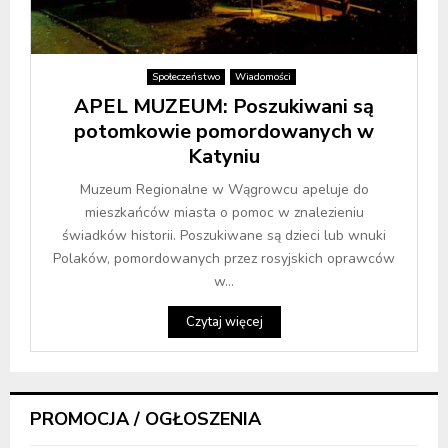
Społeczeństwo
Wiadomości
APEL MUZEUM: Poszukiwani są
potomkowie pomordowanych w
Katyniu
Muzeum Regionalne w Wągrowcu apeluje do
mieszkańców miasta o pomoc w znalezieniu
świadków historii. Poszukiwane są dzieci lub wnuki
Polaków, pomordowanych przez rosyjskich oprawców
w...
Czytaj więcej
PROMOCJA / OGŁOSZENIA