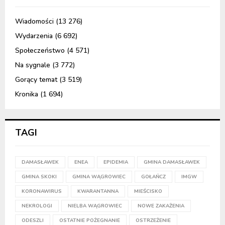
Wiadomości
(13 276)
Wydarzenia
(6 692)
Społeczeństwo
(4 571)
Na sygnale
(3 772)
Gorący temat
(3 519)
Kronika
(1 694)
TAGI
DAMASŁAWEK
ENEA
EPIDEMIA
GMINA DAMASŁAWEK
GMINA SKOKI
GMINA WĄGROWIEC
GOŁAŃCZ
IMGW
KORONAWIRUS
KWARANTANNA
MIEŚCISKO
NEKROLOGI
NIELBA WĄGROWIEC
NOWE ZAKAŻENIA
ODESZLI
OSTATNIE POŻEGNANIE
OSTRZEŻENIE