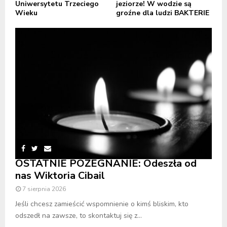
Uniwersytetu Trzeciego
jeziorze! W wodzie są
Wieku
groźne dla ludzi BAKTERIE
OSTATNIE POŻEGNANIE: Odeszła od
nas Wiktoria Cibail
7 sierpnia 2026
Jeśli chcesz zamieścić wspomnienie o kimś bliskim, kto
odszedł na zawsze, to skontaktuj się z...