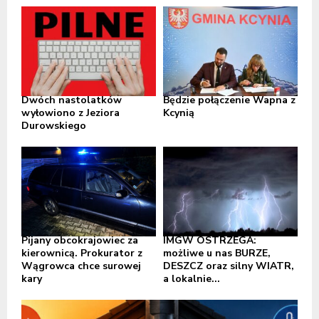
Dwóch nastolatków
Będzie połączenie Wapna z
wyłowiono z Jeziora
Kcynią
Durowskiego
Pijany obcokrajowiec za
IMGW OSTRZEGA:
kierownicą. Prokurator z
możliwe u nas BURZE,
Wągrowca chce surowej
DESZCZ oraz silny WIATR,
kary
a lokalnie...