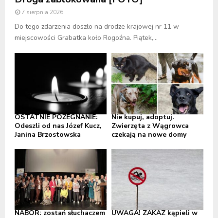
7 sierpnia 2026
Do tego zdarzenia doszło na drodze krajowej nr 11 w
miejscowości Grabatka koło Rogoźna. Piątek,...
OSTATNIE POŻEGNANIE:
Nie kupuj, adoptuj.
Odeszli od nas Józef Kucz,
Zwierzęta z Wągrowca
Janina Brzostowska
czekają na nowe domy
NABÓR: zostań słuchaczem
UWAGA! ZAKAZ kąpieli w