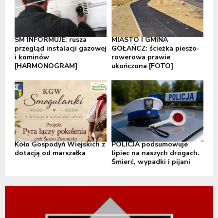
SM INFORMUJE: rusza
MIASTO I GMINA
przegląd instalacji gazowej
GOŁAŃCZ: ścieżka pieszo-
i kominów
rowerowa prawie
[HARMONOGRAM]
ukończona [FOTO]
Koło Gospodyń Wiejskich z
POLICJA podsumowuje
dotacją od marszałka
lipiec na naszych drogach.
Śmierć, wypadki i pijani