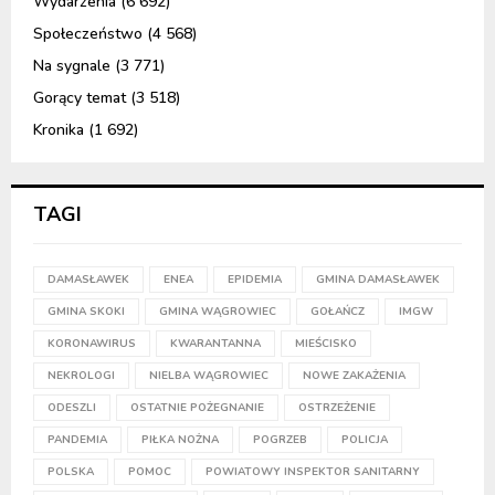
Wydarzenia
(6 692)
Społeczeństwo
(4 568)
Na sygnale
(3 771)
Gorący temat
(3 518)
Kronika
(1 692)
TAGI
DAMASŁAWEK
ENEA
EPIDEMIA
GMINA DAMASŁAWEK
GMINA SKOKI
GMINA WĄGROWIEC
GOŁAŃCZ
IMGW
KORONAWIRUS
KWARANTANNA
MIEŚCISKO
NEKROLOGI
NIELBA WĄGROWIEC
NOWE ZAKAŻENIA
ODESZLI
OSTATNIE POŻEGNANIE
OSTRZEŻENIE
PANDEMIA
PIŁKA NOŻNA
POGRZEB
POLICJA
POLSKA
POMOC
POWIATOWY INSPEKTOR SANITARNY