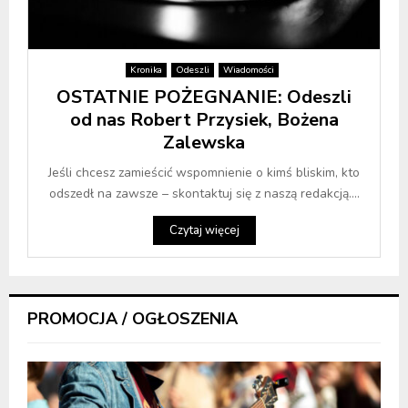
Kronika
Odeszli
Wiadomości
OSTATNIE POŻEGNANIE: Odeszli
od nas Robert Przysiek, Bożena
Zalewska
Jeśli chcesz zamieścić wspomnienie o kimś bliskim, kto
odszedł na zawsze – skontaktuj się z naszą redakcją....
Czytaj więcej
PROMOCJA / OGŁOSZENIA