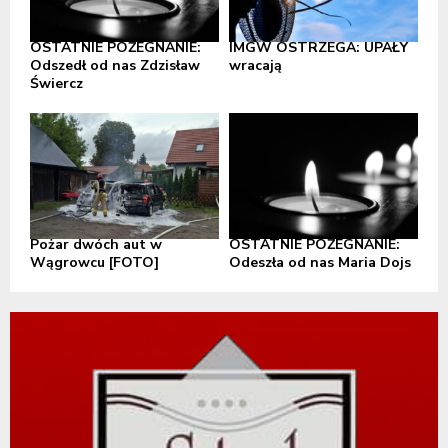
OSTATNIE POŻEGNANIE:
IMGW OSTRZEGA: UPAŁY
Odszedł od nas Zdzisław
wracają
Świercz
Pożar dwóch aut w
OSTATNIE POŻEGNANIE:
Wągrowcu [FOTO]
Odeszła od nas Maria Dojs