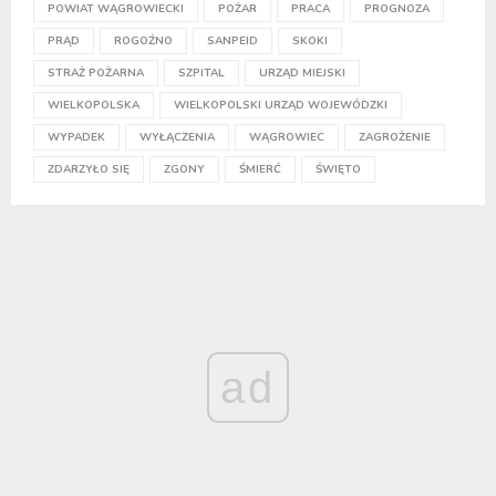
POWIAT WĄGROWIECKI
POŻAR
PRACA
PROGNOZA
PRĄD
ROGOŹNO
SANPEID
SKOKI
STRAŻ POŻARNA
SZPITAL
URZĄD MIEJSKI
WIELKOPOLSKA
WIELKOPOLSKI URZĄD WOJEWÓDZKI
WYPADEK
WYŁĄCZENIA
WĄGROWIEC
ZAGROŻENIE
ZDARZYŁO SIĘ
ZGONY
ŚMIERĆ
ŚWIĘTO
ad