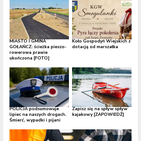
MIASTO I GMINA
Koło Gospodyń Wiejskich z
GOŁAŃCZ: ścieżka pieszo-
dotacją od marszałka
rowerowa prawie
ukończona [FOTO]
POLICJA podsumowuje
Zapisz się na spływ spływ
lipiec na naszych drogach.
kajakowy [ZAPOWIEDŹ]
Śmierć, wypadki i pijani