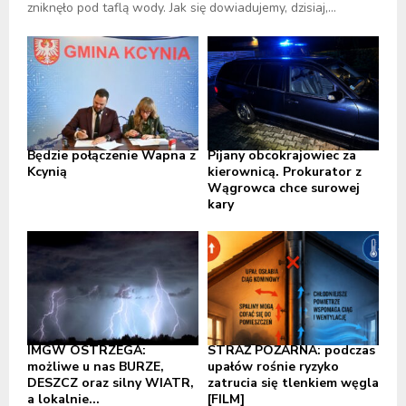
zniknęło pod taflą wody. Jak się dowiadujemy, dzisiaj,...
Będzie połączenie Wapna z
Pijany obcokrajowiec za
Kcynią
kierownicą. Prokurator z
Wągrowca chce surowej
kary
IMGW OSTRZEGA:
STRAŻ POŻARNA: podczas
możliwe u nas BURZE,
upałów rośnie ryzyko
DESZCZ oraz silny WIATR,
zatrucia się tlenkiem węgla
a lokalnie...
[FILM]