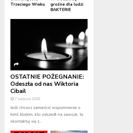
Trzeciego Wieku
groźne dla ludzi
BAKTERIE
OSTATNIE POŻEGNANIE:
Odeszła od nas Wiktoria
Cibail
7 sierpnia 2026
Jeśli chcesz zamieścić wspomnienie o
kimś bliskim, kto odszedł na zawsze, to
skontaktuj się z...