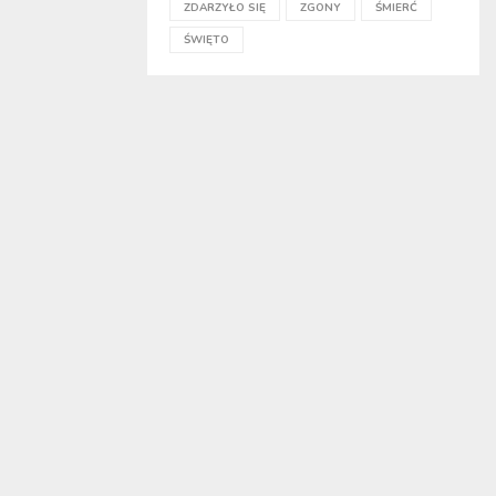
ZDARZYŁO SIĘ
ZGONY
ŚMIERĆ
ŚWIĘTO