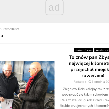
ad
rekordzista
ta
Społeczeństwo
Wiadomośc
To znów pan Zby
najwięcej kilome
przejechał miejsk
rowerami!
Redakcja
5 grudnia 2
Zbigniew Reis kolejny rok z r
pochwalić się takim rekordem
Reis został drugi rok z rzędu re
liczbie przejechanych kilometró