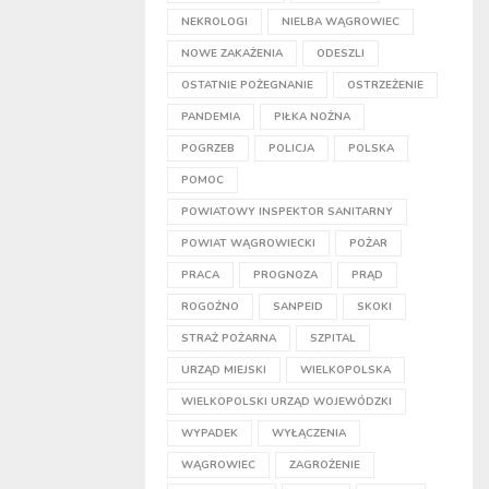
NEKROLOGI
NIELBA WĄGROWIEC
NOWE ZAKAŻENIA
ODESZLI
OSTATNIE POŻEGNANIE
OSTRZEŻENIE
PANDEMIA
PIŁKA NOŻNA
POGRZEB
POLICJA
POLSKA
POMOC
POWIATOWY INSPEKTOR SANITARNY
POWIAT WĄGROWIECKI
POŻAR
PRACA
PROGNOZA
PRĄD
ROGOŹNO
SANPEID
SKOKI
STRAŻ POŻARNA
SZPITAL
URZĄD MIEJSKI
WIELKOPOLSKA
WIELKOPOLSKI URZĄD WOJEWÓDZKI
WYPADEK
WYŁĄCZENIA
WĄGROWIEC
ZAGROŻENIE