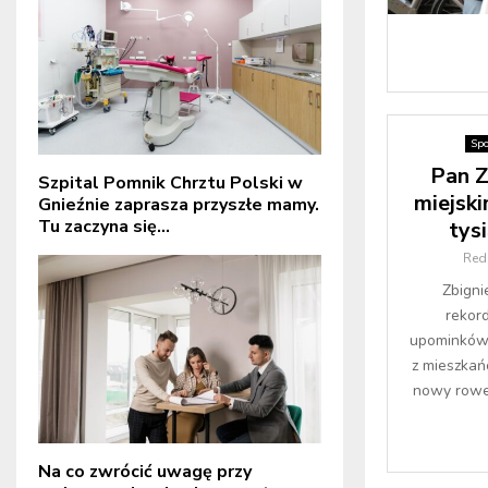
Spo
Pan Z
Szpital Pomnik Chrztu Polski w
miejsk
Gnieźnie zaprasza przyszłe mamy.
Tu zaczyna się...
tys
Red
Zbign
rekor
upominków 
z mieszkań
nowy rower
Na co zwrócić uwagę przy