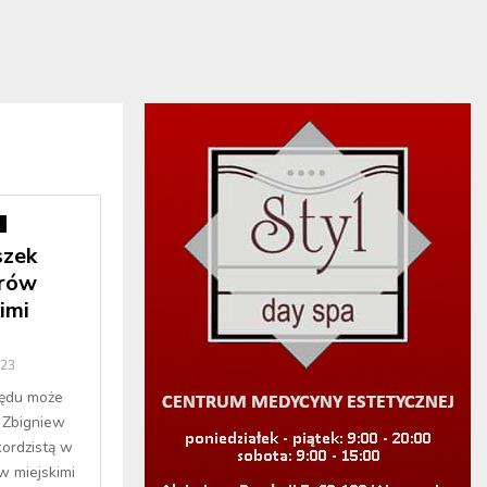
i
szek
trów
imi
023
zędu może
. Zbigniew
kordzistą w
w miejskimi