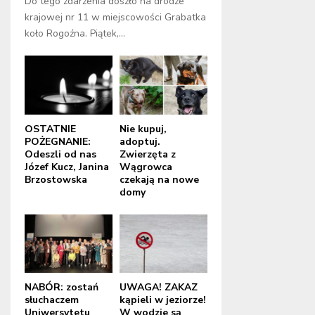
Do tego zdarzenia doszło na drodze
krajowej nr 11 w miejscowości Grabatka
koło Rogoźna. Piątek,...
OSTATNIE
Nie kupuj,
POŻEGNANIE:
adoptuj.
Odeszli od nas
Zwierzęta z
Józef Kucz, Janina
Wągrowca
Brzostowska
czekają na nowe
domy
NABÓR: zostań
UWAGA! ZAKAZ
słuchaczem
kąpieli w jeziorze!
Uniwersytetu
W wodzie są