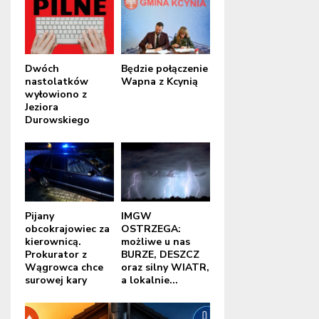
Dwóch
Będzie połączenie
nastolatków
Wapna z Kcynią
wyłowiono z
Jeziora
Durowskiego
Pijany
IMGW
obcokrajowiec za
OSTRZEGA:
kierownicą.
możliwe u nas
Prokurator z
BURZE, DESZCZ
Wągrowca chce
oraz silny WIATR,
surowej kary
a lokalnie...