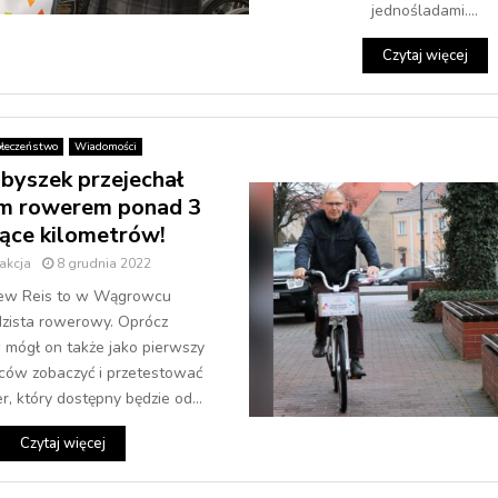
jednośladami....
Czytaj więcej
łeczeństwo
Wiadomości
byszek przejechał
im rowerem ponad 3
iące kilometrów!
akcja
8 grudnia 2022
iew Reis to w Wągrowcu
dzista rowerowy. Oprócz
mógł on także jako pierwszy
ców zobaczyć i przetestować
, który dostępny będzie od...
Czytaj więcej