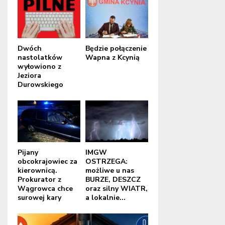
Dwóch
Będzie połączenie
nastolatków
Wapna z Kcynią
wyłowiono z
Jeziora
Durowskiego
Pijany
IMGW
obcokrajowiec za
OSTRZEGA:
kierownicą.
możliwe u nas
Prokurator z
BURZE, DESZCZ
Wągrowca chce
oraz silny WIATR,
surowej kary
a lokalnie...