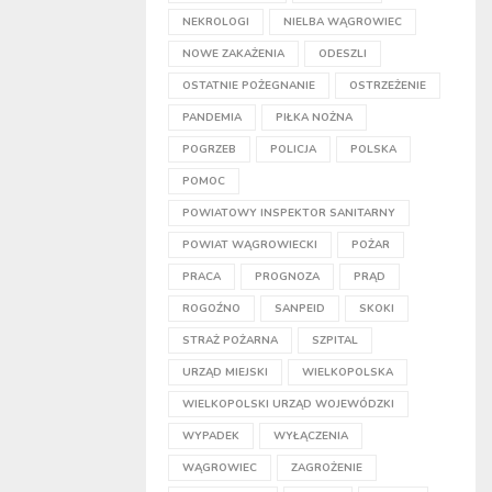
NEKROLOGI
NIELBA WĄGROWIEC
NOWE ZAKAŻENIA
ODESZLI
OSTATNIE POŻEGNANIE
OSTRZEŻENIE
PANDEMIA
PIŁKA NOŻNA
POGRZEB
POLICJA
POLSKA
POMOC
POWIATOWY INSPEKTOR SANITARNY
POWIAT WĄGROWIECKI
POŻAR
PRACA
PROGNOZA
PRĄD
ROGOŹNO
SANPEID
SKOKI
STRAŻ POŻARNA
SZPITAL
URZĄD MIEJSKI
WIELKOPOLSKA
WIELKOPOLSKI URZĄD WOJEWÓDZKI
WYPADEK
WYŁĄCZENIA
WĄGROWIEC
ZAGROŻENIE