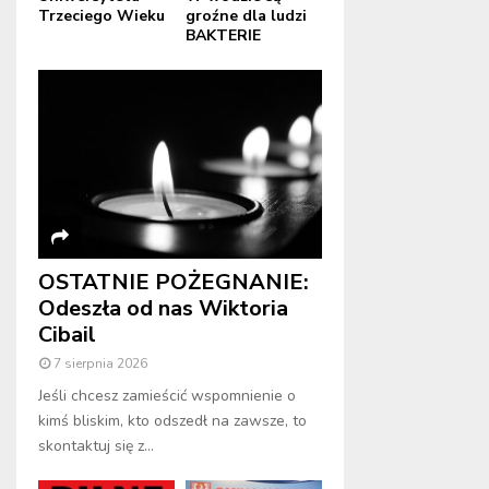
Trzeciego Wieku
groźne dla ludzi
BAKTERIE
OSTATNIE POŻEGNANIE:
Odeszła od nas Wiktoria
Cibail
7 sierpnia 2026
Jeśli chcesz zamieścić wspomnienie o
kimś bliskim, kto odszedł na zawsze, to
skontaktuj się z...