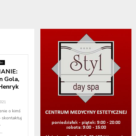
ci
ANIE:
n Gola,
Henryk
2021
enie o kimś
– skontaktuj
–
..