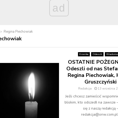
ad
Regina Piechowiak
echowiak
Kronika
Odeszli
Wiadomoś
OSTATNIE POŻEGN
Odeszli od nas Stefa
Regina Piechowiak, 
Gruszczyński
Redakcja
13 września 
Jeśli chcesz zamieścić wspomni
bliskim, kto odszedł na zawsze 
się z naszą redakcją 
redakcja@onw.com.pl.