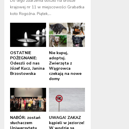
Do tego zdarzenia doszło na drodze
krajowej nr 11 w miejscowości Grabatka
koło Rogoźna. Piątek,...
OSTATNIE
Nie kupuj,
POŻEGNANIE:
adoptuj.
Odeszli od nas
Zwierzęta z
Józef Kucz, Janina
Wągrowca
Brzostowska
czekają na nowe
domy
NABÓR: zostań
UWAGA! ZAKAZ
słuchaczem
kąpieli w jeziorze!
Uniwersytetu
W wodzie są