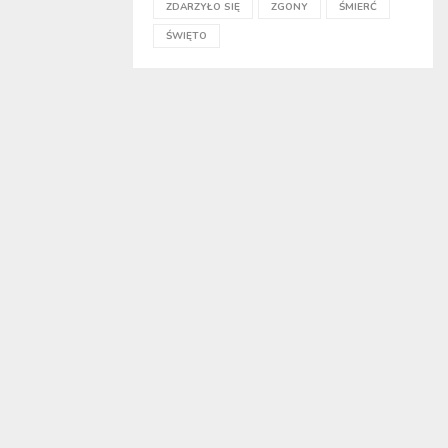
ZDARZYŁO SIĘ
ZGONY
ŚMIERĆ
ŚWIĘTO