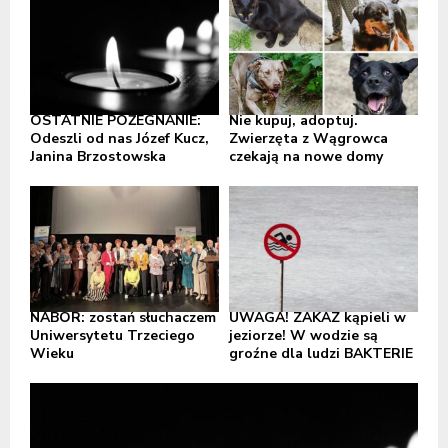
OSTATNIE POŻEGNANIE:
Nie kupuj, adoptuj.
Odeszli od nas Józef Kucz,
Zwierzęta z Wągrowca
Janina Brzostowska
czekają na nowe domy
NABÓR: zostań słuchaczem
UWAGA! ZAKAZ kąpieli w
Uniwersytetu Trzeciego
jeziorze! W wodzie są
Wieku
groźne dla ludzi BAKTERIE