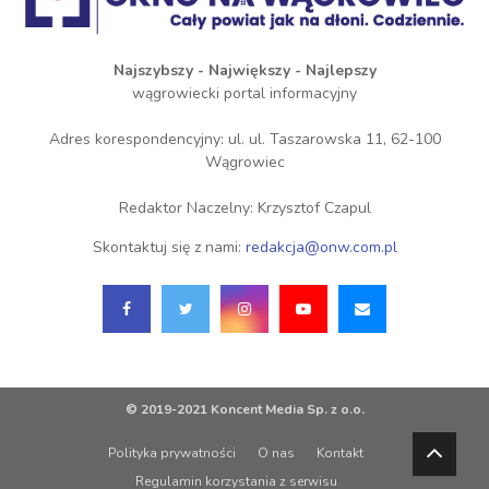
Najszybszy - Największy - Najlepszy
wągrowiecki portal informacyjny
Adres korespondencyjny: ul. ul. Taszarowska 11, 62-100
Wągrowiec
Redaktor Naczelny: Krzysztof Czapul
Skontaktuj się z nami:
redakcja@onw.com.pl
© 2019-2021 Koncent Media Sp. z o.o.
Polityka prywatności
O nas
Kontakt
Regulamin korzystania z serwisu