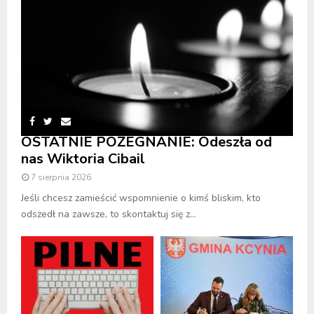
OSTATNIE POŻEGNANIE: Odeszła od
nas Wiktoria Cibail
7 sierpnia 2026
Jeśli chcesz zamieścić wspomnienie o kimś bliskim, kto
odszedł na zawsze, to skontaktuj się z...