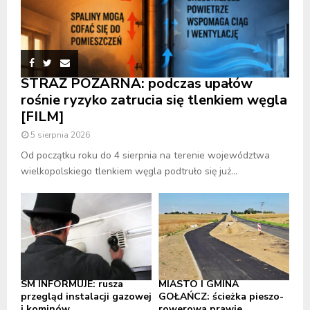
STRAŻ POŻARNA: podczas upałów
rośnie ryzyko zatrucia się tlenkiem węgla
[FILM]
5 sierpnia 2026
Od początku roku do 4 sierpnia na terenie województwa
wielkopolskiego tlenkiem węgla podtruło się już...
SM INFORMUJE: rusza
MIASTO I GMINA
przegląd instalacji gazowej
GOŁAŃCZ: ścieżka pieszo-
i kominów
rowerowa prawie