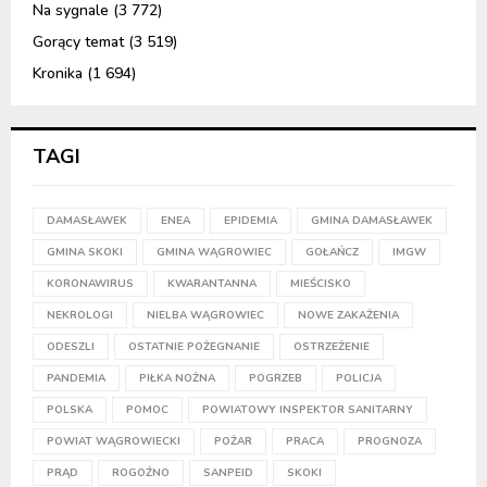
Na sygnale
(3 772)
Gorący temat
(3 519)
Kronika
(1 694)
TAGI
DAMASŁAWEK
ENEA
EPIDEMIA
GMINA DAMASŁAWEK
GMINA SKOKI
GMINA WĄGROWIEC
GOŁAŃCZ
IMGW
KORONAWIRUS
KWARANTANNA
MIEŚCISKO
NEKROLOGI
NIELBA WĄGROWIEC
NOWE ZAKAŻENIA
ODESZLI
OSTATNIE POŻEGNANIE
OSTRZEŻENIE
PANDEMIA
PIŁKA NOŻNA
POGRZEB
POLICJA
POLSKA
POMOC
POWIATOWY INSPEKTOR SANITARNY
POWIAT WĄGROWIECKI
POŻAR
PRACA
PROGNOZA
PRĄD
ROGOŹNO
SANPEID
SKOKI