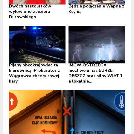
Dwóch nastolatków
Będzie połączenie Wapna z
wyłowiono z Jeziora
Kcynią
Durowskiego
Pijany obcokrajowiec za
IMGW OSTRZEGA:
kierownicą. Prokurator z
możliwe u nas BURZE,
Wągrowca chce surowej
DESZCZ oraz silny WIATR,
kary
a lokalnie...