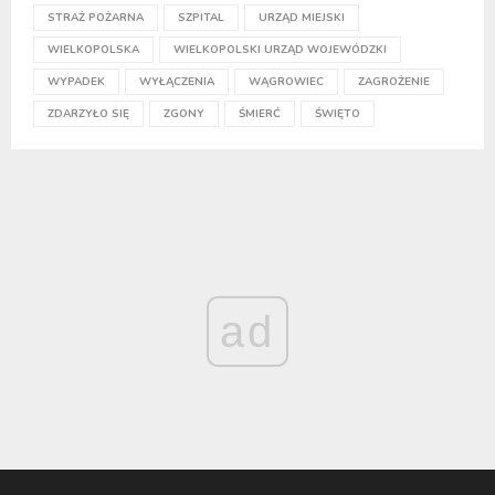
STRAŻ POŻARNA
SZPITAL
URZĄD MIEJSKI
WIELKOPOLSKA
WIELKOPOLSKI URZĄD WOJEWÓDZKI
WYPADEK
WYŁĄCZENIA
WĄGROWIEC
ZAGROŻENIE
ZDARZYŁO SIĘ
ZGONY
ŚMIERĆ
ŚWIĘTO
ad