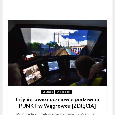
Edukacja
Wiadomości
Inżynierowie i uczniowie podziwiali
PUNKT w Wągrowcu [ZDJĘCIA]
Młodzi adepci mieli szansę trenować w Wągrowcu