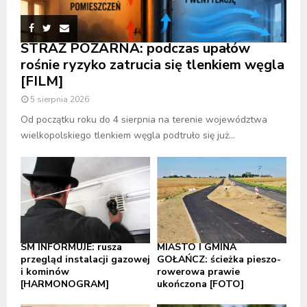
STRAŻ POŻARNA: podczas upałów
rośnie ryzyko zatrucia się tlenkiem węgla
[FILM]
5 sierpnia 2026
Od początku roku do 4 sierpnia na terenie województwa
wielkopolskiego tlenkiem węgla podtruło się już...
SM INFORMUJE: rusza
MIASTO I GMINA
przegląd instalacji gazowej
GOŁAŃCZ: ścieżka pieszo-
i kominów
rowerowa prawie
[HARMONOGRAM]
ukończona [FOTO]