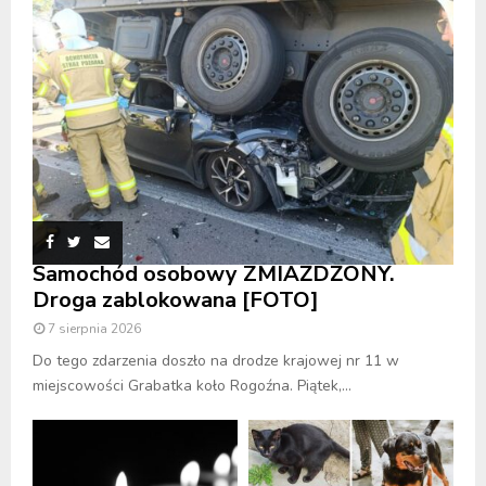
Samochód osobowy ZMIAŻDŻONY.
Droga zablokowana [FOTO]
7 sierpnia 2026
Do tego zdarzenia doszło na drodze krajowej nr 11 w
miejscowości Grabatka koło Rogoźna. Piątek,...