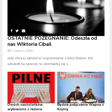
OSTATNIE POŻEGNANIE: Odeszła od
nas Wiktoria Cibail
7 sierpnia 2026
Jeśli chcesz zamieścić wspomnienie o kimś bliskim, kto
odszedł na zawsze, to skontaktuj się z...
Dwóch nastolatków
Będzie połączenie Wapna z
wyłowiono z Jeziora
Kcynią