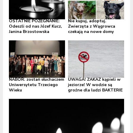
OSTATNIE POŻEGNANIE:
Nie kupuj, adoptuj.
Odeszli od nas Józef Kucz,
Zwierzęta z Wągrowca
Janina Brzostowska
czekają na nowe domy
NABÓR: zostań słuchaczem
UWAGA! ZAKAZ kąpieli w
Uniwersytetu Trzeciego
jeziorze! W wodzie są
Wieku
groźne dla ludzi BAKTERIE