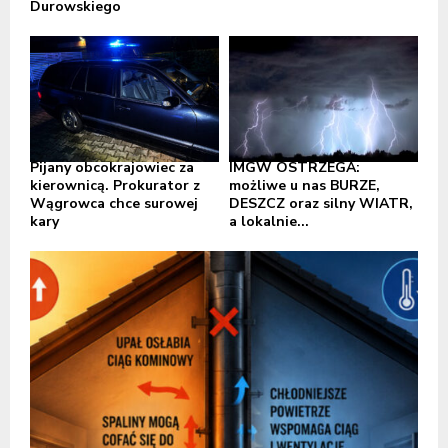
Durowskiego
Pijany obcokrajowiec za
IMGW OSTRZEGA:
kierownicą. Prokurator z
możliwe u nas BURZE,
Wągrowca chce surowej
DESZCZ oraz silny WIATR,
kary
a lokalnie...