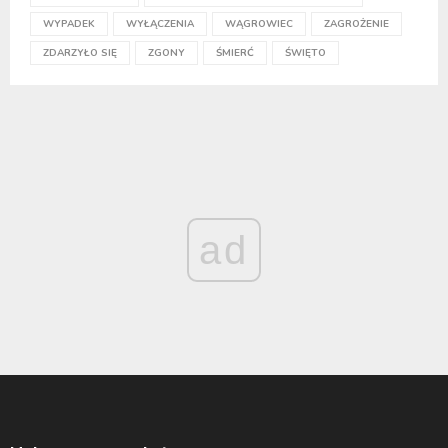
WYPADEK
WYŁĄCZENIA
WĄGROWIEC
ZAGROŻENIE
ZDARZYŁO SIĘ
ZGONY
ŚMIERĆ
ŚWIĘTO
ad