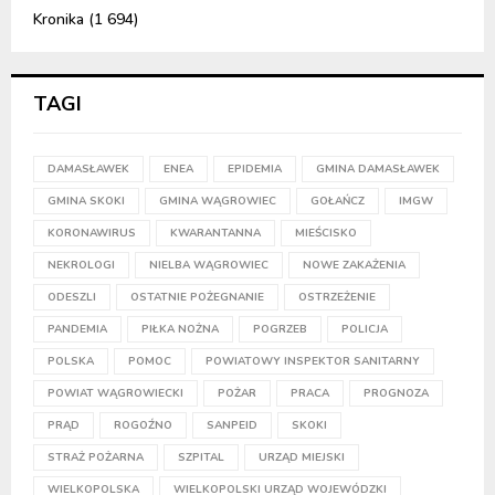
Kronika
(1 694)
TAGI
DAMASŁAWEK
ENEA
EPIDEMIA
GMINA DAMASŁAWEK
GMINA SKOKI
GMINA WĄGROWIEC
GOŁAŃCZ
IMGW
KORONAWIRUS
KWARANTANNA
MIEŚCISKO
NEKROLOGI
NIELBA WĄGROWIEC
NOWE ZAKAŻENIA
ODESZLI
OSTATNIE POŻEGNANIE
OSTRZEŻENIE
PANDEMIA
PIŁKA NOŻNA
POGRZEB
POLICJA
POLSKA
POMOC
POWIATOWY INSPEKTOR SANITARNY
POWIAT WĄGROWIECKI
POŻAR
PRACA
PROGNOZA
PRĄD
ROGOŹNO
SANPEID
SKOKI
STRAŻ POŻARNA
SZPITAL
URZĄD MIEJSKI
WIELKOPOLSKA
WIELKOPOLSKI URZĄD WOJEWÓDZKI