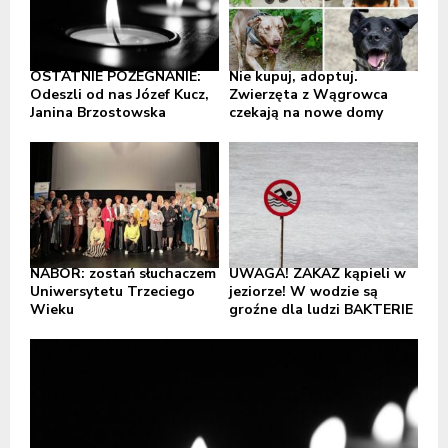
OSTATNIE POŻEGNANIE:
Nie kupuj, adoptuj.
Odeszli od nas Józef Kucz,
Zwierzęta z Wągrowca
Janina Brzostowska
czekają na nowe domy
NABÓR: zostań słuchaczem
UWAGA! ZAKAZ kąpieli w
Uniwersytetu Trzeciego
jeziorze! W wodzie są
Wieku
groźne dla ludzi BAKTERIE