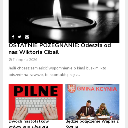
OSTATNIE POŻEGNANIE: Odeszła od
nas Wiktoria Cibail
7 sierpnia 2026
Jeśli chcesz zamieścić wspomnienie o kimś bliskim, kto
odszedł na zawsze, to skontaktuj się z...
Dwóch nastolatków
Będzie połączenie Wapna z
wyłowiono z Jeziora
Kcynią