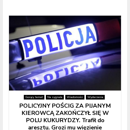
Gorący temat
Na sygnale
Wiadomości
Wydarzenia
POLICYJNY POŚCIG ZA PIJANYM
KIEROWCĄ ZAKOŃCZYŁ SIĘ W
POLU KUKURYDZY. Trafił do
aresztu. Grozi mu więzienie