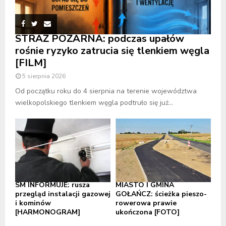
STRAŻ POŻARNA: podczas upałów
rośnie ryzyko zatrucia się tlenkiem węgla
[FILM]
5 sierpnia 2026
Od początku roku do 4 sierpnia na terenie województwa
wielkopolskiego tlenkiem węgla podtruło się już...
SM INFORMUJE: rusza
MIASTO I GMINA
przegląd instalacji gazowej
GOŁAŃCZ: ścieżka pieszo-
i kominów
rowerowa prawie
[HARMONOGRAM]
ukończona [FOTO]