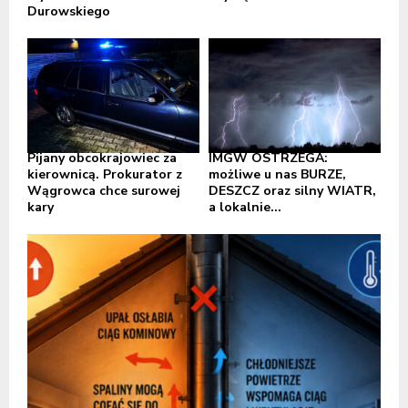
Durowskiego
Pijany obcokrajowiec za
IMGW OSTRZEGA:
kierownicą. Prokurator z
możliwe u nas BURZE,
Wągrowca chce surowej
DESZCZ oraz silny WIATR,
kary
a lokalnie...