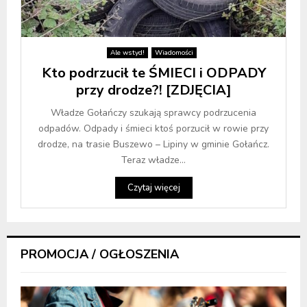
Ale wstyd!
Wiadomości
Kto podrzucił te ŚMIECI i ODPADY
przy drodze?! [ZDJĘCIA]
Władze Gołańczy szukają sprawcy podrzucenia
odpadów. Odpady i śmieci ktoś porzucił w rowie przy
drodze, na trasie Buszewo – Lipiny w gminie Gołańcz.
Teraz władze...
Czytaj więcej
PROMOCJA / OGŁOSZENIA