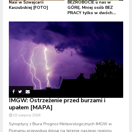
Nasi w Szwajcarii
BEZROBOCIE u nas w
Kaszubskiej [FOTO]
GÓRĘ. Mniej osób BEZ
PRACY tylko w dwóch...
IMGW: Ostrzeżenie przed burzami i
upałem [MAPA]
10 sierpnia 2026
Synoptycy z Biura Prognoz Meteorologicznych IMGW w
Poznaniu przewidują dzisiaj na terenie naszego regionu