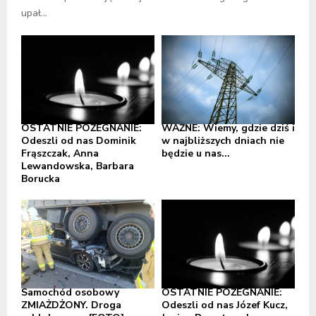
upał...
OSTATNIE POŻEGNANIE:
WAŻNE: Wiemy, gdzie dziś i
Odeszli od nas Dominik
w najbliższych dniach nie
Frąszczak, Anna
będzie u nas...
Lewandowska, Barbara
Borucka
Samochód osobowy
OSTATNIE POŻEGNANIE:
ZMIAŻDŻONY. Droga
Odeszli od nas Józef Kucz,