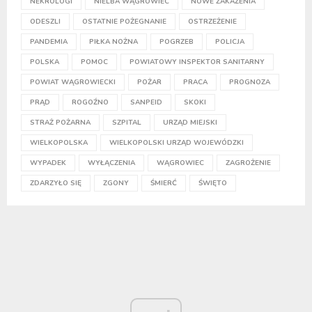
NEKROLOGI
NIELBA WĄGROWIEC
NOWE ZAKAŻENIA
ODESZLI
OSTATNIE POŻEGNANIE
OSTRZEŻENIE
PANDEMIA
PIŁKA NOŻNA
POGRZEB
POLICJA
POLSKA
POMOC
POWIATOWY INSPEKTOR SANITARNY
POWIAT WĄGROWIECKI
POŻAR
PRACA
PROGNOZA
PRĄD
ROGOŹNO
SANPEID
SKOKI
STRAŻ POŻARNA
SZPITAL
URZĄD MIEJSKI
WIELKOPOLSKA
WIELKOPOLSKI URZĄD WOJEWÓDZKI
WYPADEK
WYŁĄCZENIA
WĄGROWIEC
ZAGROŻENIE
ZDARZYŁO SIĘ
ZGONY
ŚMIERĆ
ŚWIĘTO