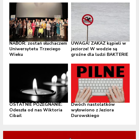
NABÓR: zostań słuchaczem
UWAGA! ZAKAZ kąpieli w
Uniwersytetu Trzeciego
jeziorze! W wodzie są
Wieku
groźne dla ludzi BAKTERIE
OSTATNIE POŻEGNANIE:
Dwóch nastolatków
Odeszła od nas Wiktoria
wyłowiono z Jeziora
Cibail
Durowskiego