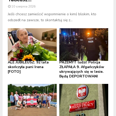
10 sierpnia 2026
Jeśli chcesz zamieścić wspomnienie o kimś bliskim, kto
odszedł na zawsze, to skontaktuj się z...
ALE JUBILEUSZ: 92 lata
PRZEMYT ludzi! Policja
skończyła pani Irena
ZŁAPAŁA 9. Afgańczyków
[FOTO]
ukrywających się w lesie.
Będą DEPORTOWANI