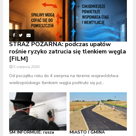
STRAŻ POŻARNA: podczas upałów
rośnie ryzyko zatrucia się tlenkiem węgla
[FILM]
5 sierpnia 2026
Od początku roku do 4 sierpnia na terenie województwa
wielkopolskiego tlenkiem węgla podtruło się już...
SM INFORMUJE: rusza
MIASTO I GMINA