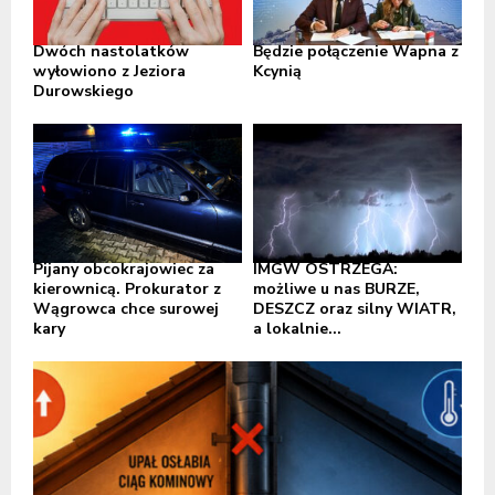
Dwóch nastolatków
Będzie połączenie Wapna z
wyłowiono z Jeziora
Kcynią
Durowskiego
Pijany obcokrajowiec za
IMGW OSTRZEGA:
kierownicą. Prokurator z
możliwe u nas BURZE,
Wągrowca chce surowej
DESZCZ oraz silny WIATR,
kary
a lokalnie...