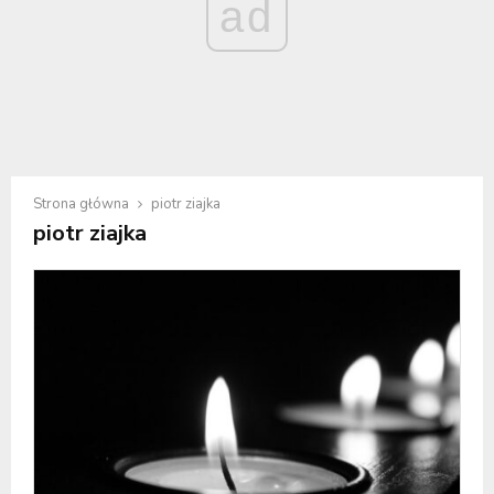
ad
Strona główna
piotr ziajka
piotr ziajka