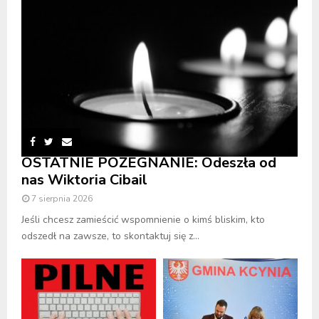
OSTATNIE POŻEGNANIE: Odeszła od
nas Wiktoria Cibail
7 sierpnia 2026
Jeśli chcesz zamieścić wspomnienie o kimś bliskim, kto
odszedł na zawsze, to skontaktuj się z...