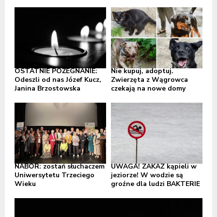
OSTATNIE POŻEGNANIE:
Nie kupuj, adoptuj.
Odeszli od nas Józef Kucz,
Zwierzęta z Wągrowca
Janina Brzostowska
czekają na nowe domy
NABÓR: zostań słuchaczem
UWAGA! ZAKAZ kąpieli w
Uniwersytetu Trzeciego
jeziorze! W wodzie są
Wieku
groźne dla ludzi BAKTERIE