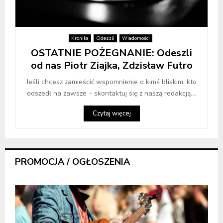
Kronika
Odeszli
Wiadomości
OSTATNIE POŻEGNANIE: Odeszli
od nas Piotr Ziajka, Zdzisław Futro
Jeśli chcesz zamieścić wspomnienie o kimś bliskim, kto
odszedł na zawsze – skontaktuj się z naszą redakcją....
Czytaj więcej
PROMOCJA / OGŁOSZENIA