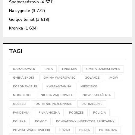
Społeczeństwo
(4 571)
Na sygnale
(3 772)
Gorący temat
(3 519)
Kronika
(1 694)
TAGI
DAMASŁAWEK
ENEA
EPIDEMIA
GMINA DAMASŁAWEK
GMINA SKOKI
GMINA WĄGROWIEC
GOŁAŃCZ
IMGW
KORONAWIRUS
KWARANTANNA
MIEŚCISKO
NEKROLOGI
NIELBA WĄGROWIEC
NOWE ZAKAŻENIA
ODESZLI
OSTATNIE POŻEGNANIE
OSTRZEŻENIE
PANDEMIA
PIŁKA NOŻNA
POGRZEB
POLICJA
POLSKA
POMOC
POWIATOWY INSPEKTOR SANITARNY
POWIAT WĄGROWIECKI
POŻAR
PRACA
PROGNOZA