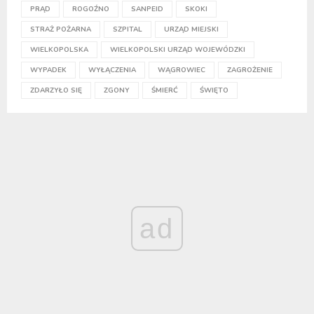
PRĄD
ROGOŹNO
SANPEID
SKOKI
STRAŻ POŻARNA
SZPITAL
URZĄD MIEJSKI
WIELKOPOLSKA
WIELKOPOLSKI URZĄD WOJEWÓDZKI
WYPADEK
WYŁĄCZENIA
WĄGROWIEC
ZAGROŻENIE
ZDARZYŁO SIĘ
ZGONY
ŚMIERĆ
ŚWIĘTO
ad