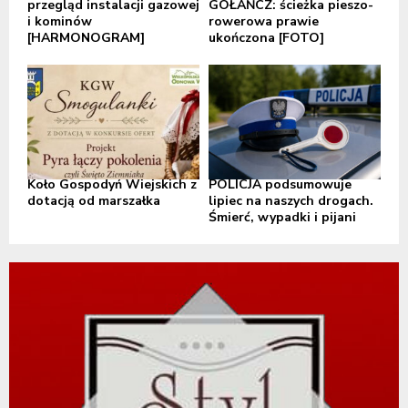
przegląd instalacji gazowej
GOŁAŃCZ: ścieżka pieszo-
i kominów
rowerowa prawie
[HARMONOGRAM]
ukończona [FOTO]
Koło Gospodyń Wiejskich z
POLICJA podsumowuje
dotacją od marszałka
lipiec na naszych drogach.
Śmierć, wypadki i pijani