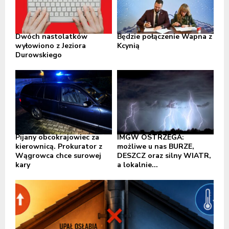
Dwóch nastolatków
Będzie połączenie Wapna z
wyłowiono z Jeziora
Kcynią
Durowskiego
Pijany obcokrajowiec za
IMGW OSTRZEGA:
kierownicą. Prokurator z
możliwe u nas BURZE,
Wągrowca chce surowej
DESZCZ oraz silny WIATR,
kary
a lokalnie...