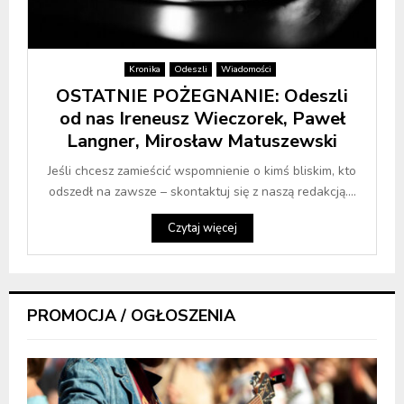
Kronika
Odeszli
Wiadomości
OSTATNIE POŻEGNANIE: Odeszli
od nas Ireneusz Wieczorek, Paweł
Langner, Mirosław Matuszewski
Jeśli chcesz zamieścić wspomnienie o kimś bliskim, kto
odszedł na zawsze – skontaktuj się z naszą redakcją....
Czytaj więcej
PROMOCJA / OGŁOSZENIA