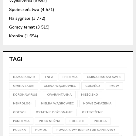
Wydarzenia
(6 692)
Społeczeństwo
(4 571)
Na sygnale
(3 772)
Gorący temat
(3 519)
Kronika
(1 694)
TAGI
DAMASŁAWEK
ENEA
EPIDEMIA
GMINA DAMASŁAWEK
GMINA SKOKI
GMINA WĄGROWIEC
GOŁAŃCZ
IMGW
KORONAWIRUS
KWARANTANNA
MIEŚCISKO
NEKROLOGI
NIELBA WĄGROWIEC
NOWE ZAKAŻENIA
ODESZLI
OSTATNIE POŻEGNANIE
OSTRZEŻENIE
PANDEMIA
PIŁKA NOŻNA
POGRZEB
POLICJA
POLSKA
POMOC
POWIATOWY INSPEKTOR SANITARNY