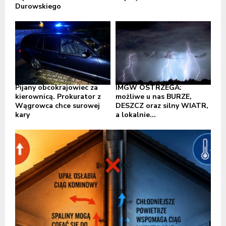
Durowskiego
Pijany obcokrajowiec za
IMGW OSTRZEGA:
kierownicą. Prokurator z
możliwe u nas BURZE,
Wągrowca chce surowej
DESZCZ oraz silny WIATR,
kary
a lokalnie...