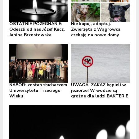
OSTATNIE POŻEGNANIE:
Nie kupuj, adoptuj.
Odeszli od nas Józef Kucz,
Zwierzęta z Wągrowca
Janina Brzostowska
czekają na nowe domy
NABÓR: zostań słuchaczem
UWAGA! ZAKAZ kąpieli w
Uniwersytetu Trzeciego
jeziorze! W wodzie są
Wieku
groźne dla ludzi BAKTERIE