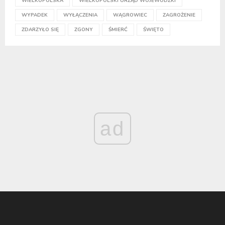
WIELKOPOLSKA
WIELKOPOLSKI URZĄD WOJEWÓDZKI
WYPADEK
WYŁĄCZENIA
WĄGROWIEC
ZAGROŻENIE
ZDARZYŁO SIĘ
ZGONY
ŚMIERĆ
ŚWIĘTO
ad