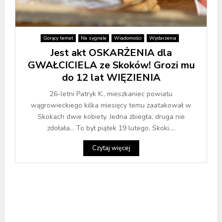
Gorący temat
Na sygnale
Wiadomości
Wydarzenia
Jest akt OSKARŻENIA dla
GWAŁCICIELA ze Skoków! Grozi mu
do 12 lat WIĘZIENIA
26-letni Patryk K., mieszkaniec powiatu
wągrowieckiego kilka miesięcy temu zaatakował w
Skokach dwie kobiety. Jedna zbiegła, druga nie
zdołała… To był piątek 19 lutego. Skoki....
Czytaj więcej