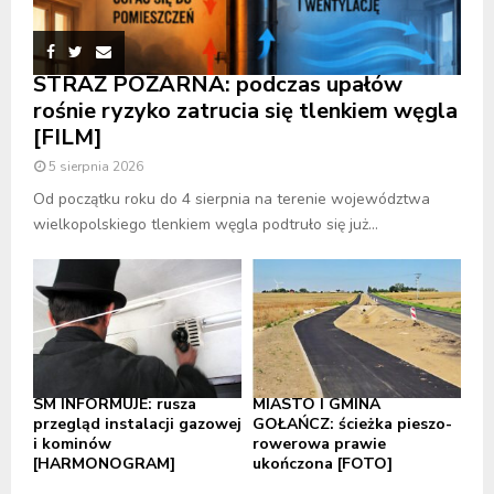
STRAŻ POŻARNA: podczas upałów
rośnie ryzyko zatrucia się tlenkiem węgla
[FILM]
5 sierpnia 2026
Od początku roku do 4 sierpnia na terenie województwa
wielkopolskiego tlenkiem węgla podtruło się już...
SM INFORMUJE: rusza
MIASTO I GMINA
przegląd instalacji gazowej
GOŁAŃCZ: ścieżka pieszo-
i kominów
rowerowa prawie
[HARMONOGRAM]
ukończona [FOTO]