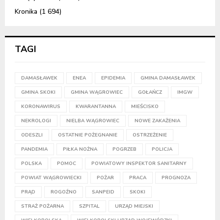
Kronika
(1 694)
TAGI
DAMASŁAWEK
ENEA
EPIDEMIA
GMINA DAMASŁAWEK
GMINA SKOKI
GMINA WĄGROWIEC
GOŁAŃCZ
IMGW
KORONAWIRUS
KWARANTANNA
MIEŚCISKO
NEKROLOGI
NIELBA WĄGROWIEC
NOWE ZAKAŻENIA
ODESZLI
OSTATNIE POŻEGNANIE
OSTRZEŻENIE
PANDEMIA
PIŁKA NOŻNA
POGRZEB
POLICJA
POLSKA
POMOC
POWIATOWY INSPEKTOR SANITARNY
POWIAT WĄGROWIECKI
POŻAR
PRACA
PROGNOZA
PRĄD
ROGOŹNO
SANPEID
SKOKI
STRAŻ POŻARNA
SZPITAL
URZĄD MIEJSKI