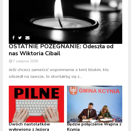
OSTATNIE POŻEGNANIE: Odeszła od
nas Wiktoria Cibail
7 sierpnia 2026
Jeśli chcesz zamieścić wspomnienie o kimś bliskim, kto
odszedł na zawsze, to skontaktuj się z...
Dwóch nastolatków
Będzie połączenie Wapna z
wyłowiono z Jeziora
Kcynią