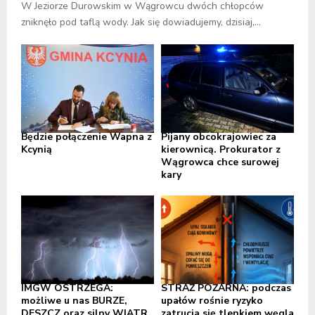
W Jeziorze Durowskim w Wągrowcu dwóch chłopców
zniknęło pod taflą wody. Jak się dowiadujemy, dzisiaj,...
Będzie połączenie Wapna z
Pijany obcokrajowiec za
Kcynią
kierownicą. Prokurator z
Wągrowca chce surowej
kary
IMGW OSTRZEGA:
STRAŻ POŻARNA: podczas
możliwe u nas BURZE,
upałów rośnie ryzyko
DESZCZ oraz silny WIATR,
zatrucia się tlenkiem węgla