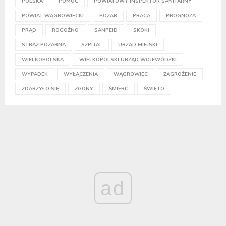
POLSKA
POMOC
POWIATOWY INSPEKTOR SANITARNY
POWIAT WĄGROWIECKI
POŻAR
PRACA
PROGNOZA
PRĄD
ROGOŹNO
SANPEID
SKOKI
STRAŻ POŻARNA
SZPITAL
URZĄD MIEJSKI
WIELKOPOLSKA
WIELKOPOLSKI URZĄD WOJEWÓDZKI
WYPADEK
WYŁĄCZENIA
WĄGROWIEC
ZAGROŻENIE
ZDARZYŁO SIĘ
ZGONY
ŚMIERĆ
ŚWIĘTO
ad