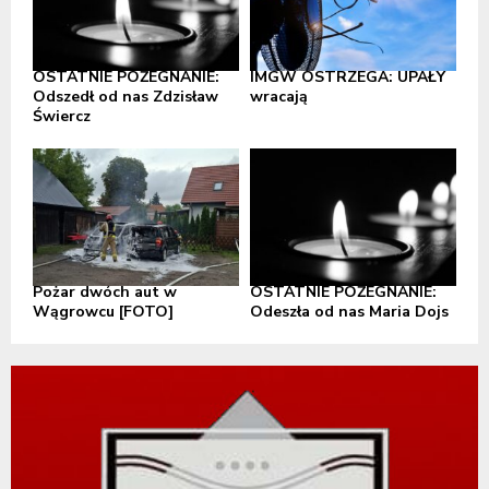
OSTATNIE POŻEGNANIE:
IMGW OSTRZEGA: UPAŁY
Odszedł od nas Zdzisław
wracają
Świercz
Pożar dwóch aut w
OSTATNIE POŻEGNANIE:
Wągrowcu [FOTO]
Odeszła od nas Maria Dojs