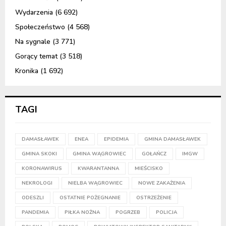
Wydarzenia
(6 692)
Społeczeństwo
(4 568)
Na sygnale
(3 771)
Gorący temat
(3 518)
Kronika
(1 692)
TAGI
DAMASŁAWEK
ENEA
EPIDEMIA
GMINA DAMASŁAWEK
GMINA SKOKI
GMINA WĄGROWIEC
GOŁAŃCZ
IMGW
KORONAWIRUS
KWARANTANNA
MIEŚCISKO
NEKROLOGI
NIELBA WĄGROWIEC
NOWE ZAKAŻENIA
ODESZLI
OSTATNIE POŻEGNANIE
OSTRZEŻENIE
PANDEMIA
PIŁKA NOŻNA
POGRZEB
POLICJA