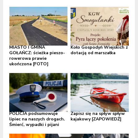
MIASTO I GMINA
Koło Gospodyń Wiejskich z
GOŁAŃCZ: ścieżka pieszo-
dotacją od marszałka
rowerowa prawie
ukończona [FOTO]
POLICJA podsumowuje
Zapisz się na spływ spływ
lipiec na naszych drogach.
kajakowy [ZAPOWIEDŹ]
Śmierć, wypadki i pijani