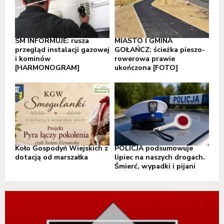
SM INFORMUJE: rusza
MIASTO I GMINA
przegląd instalacji gazowej
GOŁAŃCZ: ścieżka pieszo-
i kominów
rowerowa prawie
[HARMONOGRAM]
ukończona [FOTO]
Koło Gospodyń Wiejskich z
POLICJA podsumowuje
dotacją od marszałka
lipiec na naszych drogach.
Śmierć, wypadki i pijani