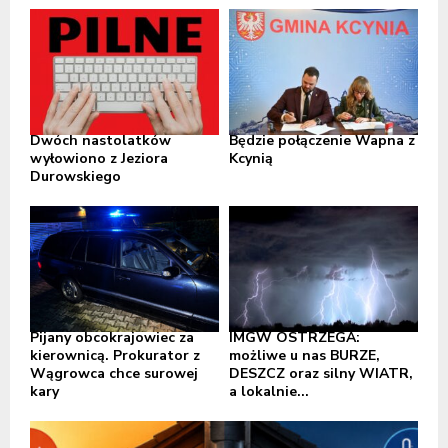
Dwóch nastolatków
Będzie połączenie Wapna z
wyłowiono z Jeziora
Kcynią
Durowskiego
Pijany obcokrajowiec za
IMGW OSTRZEGA:
kierownicą. Prokurator z
możliwe u nas BURZE,
Wągrowca chce surowej
DESZCZ oraz silny WIATR,
kary
a lokalnie...