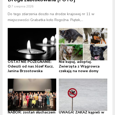
7 sierpnia 2026
Do tego zdarzenia doszło na drodze krajowej nr 11 w
miejscowości Grabatka koło Rogoźna. Piątek,...
OSTATNIE POŻEGNANIE:
Nie kupuj, adoptuj.
Odeszli od nas Józef Kucz,
Zwierzęta z Wągrowca
Janina Brzostowska
czekają na nowe domy
NABÓR: zostań słuchaczem
UWAGA! ZAKAZ kąpieli w