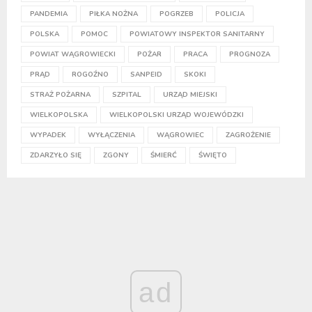
PANDEMIA
PIŁKA NOŻNA
POGRZEB
POLICJA
POLSKA
POMOC
POWIATOWY INSPEKTOR SANITARNY
POWIAT WĄGROWIECKI
POŻAR
PRACA
PROGNOZA
PRĄD
ROGOŹNO
SANPEID
SKOKI
STRAŻ POŻARNA
SZPITAL
URZĄD MIEJSKI
WIELKOPOLSKA
WIELKOPOLSKI URZĄD WOJEWÓDZKI
WYPADEK
WYŁĄCZENIA
WĄGROWIEC
ZAGROŻENIE
ZDARZYŁO SIĘ
ZGONY
ŚMIERĆ
ŚWIĘTO
ad