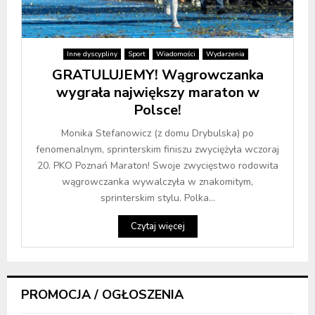
Inne dyscypliny
Sport
Wiadomości
Wydarzenia
GRATULUJEMY! Wągrowczanka
wygrała największy maraton w
Polsce!
Monika Stefanowicz (z domu Drybulska) po
fenomenalnym, sprinterskim finiszu zwyciężyła wczoraj
20. PKO Poznań Maraton! Swoje zwycięstwo rodowita
wągrowczanka wywalczyła w znakomitym,
sprinterskim stylu. Polka...
Czytaj więcej
PROMOCJA / OGŁOSZENIA