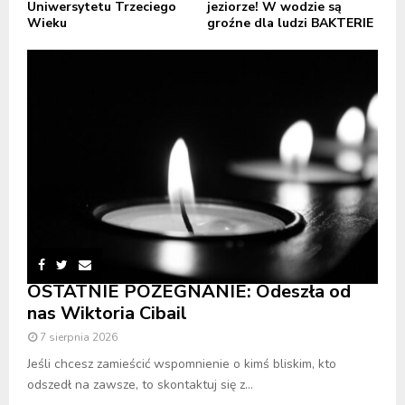
Uniwersytetu Trzeciego
jeziorze! W wodzie są
Wieku
groźne dla ludzi BAKTERIE
OSTATNIE POŻEGNANIE: Odeszła od
nas Wiktoria Cibail
7 sierpnia 2026
Jeśli chcesz zamieścić wspomnienie o kimś bliskim, kto
odszedł na zawsze, to skontaktuj się z...